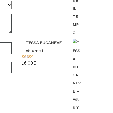
su 5
TESSA BUCANEVE –
Volume I
16,00
€
Valutato
5.00
su 5