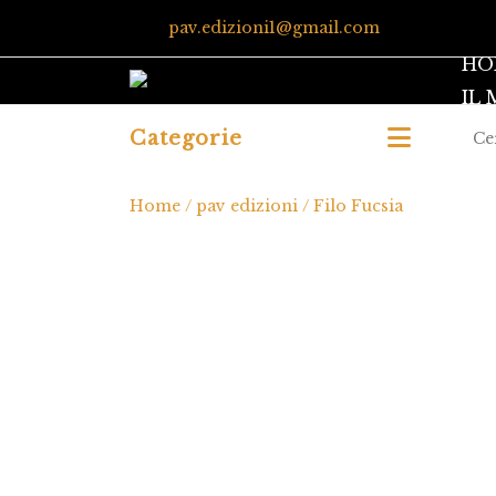
pav.edizioni1@gmail.com
HO
IL
Categorie
Home
/
pav edizioni
/ Filo Fucsia