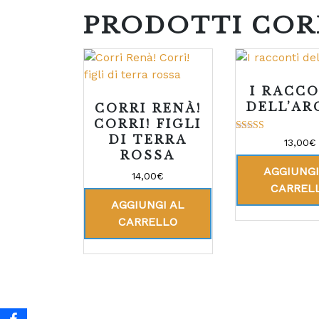
PRODOTTI COR
I RACC
DELL’AR
CORRI RENÀ!
CORRI! FIGLI
DI TERRA
Valutato
13,00
€
5.00
ROSSA
su 5
AGGIUNGI
14,00
€
CARREL
AGGIUNGI AL
CARRELLO