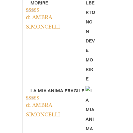
MORIRE
di AMBRA
Valutato
5
su
5
SIMONCELLI
LA MIA ANIMA FRAGILE
di AMBRA
Valutato
5
su
5
SIMONCELLI