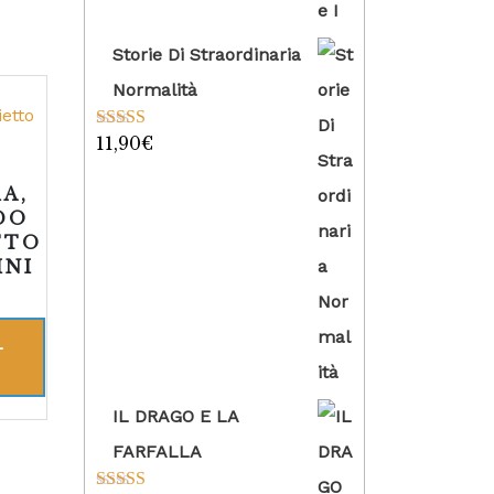
Storie Di Straordinaria
Normalità
11,90
€
Valutato
5.00
su 5
A,
DO
TTO
INI
L
IL DRAGO E LA
FARFALLA