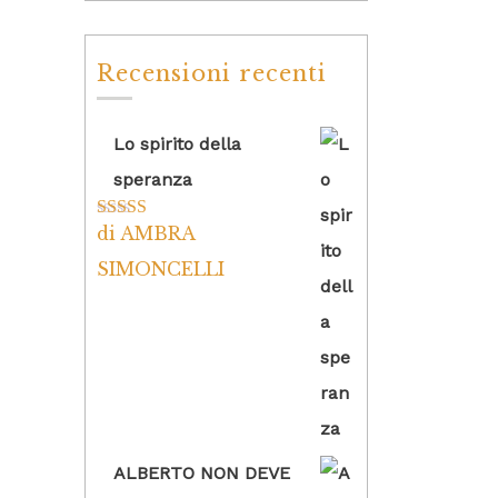
Recensioni recenti
Lo spirito della
speranza
di AMBRA
Valutato
5
su
5
SIMONCELLI
ALBERTO NON DEVE