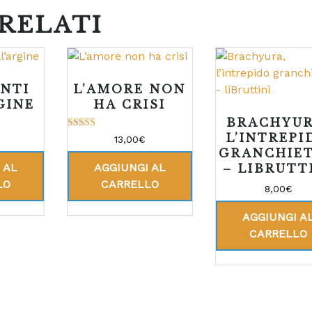
RELATI
ONTI
L’AMORE NON
GINE
HA CRISI
BRACHYUR
L’INTREPI
Valutato
13,00
€
5.00
GRANCHIE
su 5
 AL
AGGIUNGI AL
– LIBRUTT
LO
CARRELLO
8,00
€
AGGIUNGI A
CARRELLO