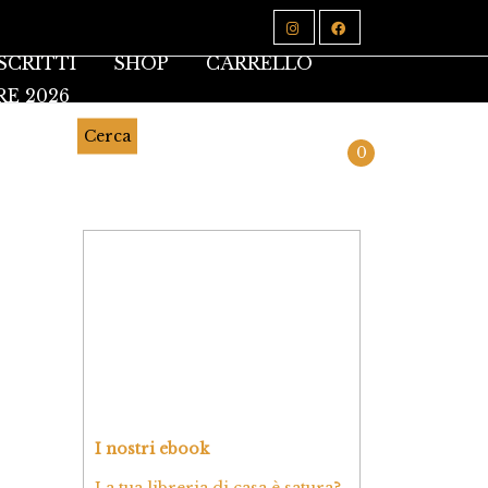
SCRITTI
SHOP
CARRELLO
RE 2026
Cerca
0
I nostri ebook
La tua libreria di casa è satura?