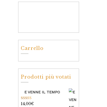
Carrello
Prodotti più votati
E VENNE IL TEMPO
14,00
€
Valutato
5.00