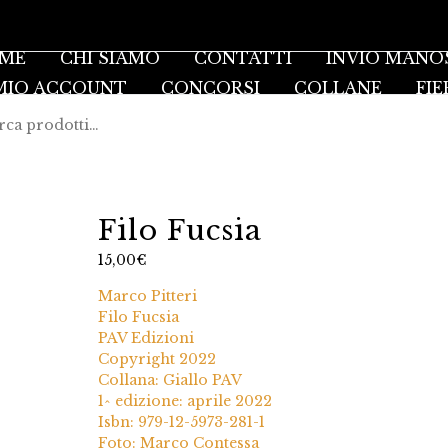
ME
CHI SIAMO
CONTATTI
INVIO MANO
 MIO ACCOUNT
CONCORSI
COLLANE
FIE
Filo Fucsia
15,00
€
Marco Pitteri
Filo Fucsia
PAV Edizioni
Copyright 2022
Collana: Giallo PAV
1^ edizione: aprile 2022
Isbn: 979-12-5973-281-1
Foto: Marco Contessa