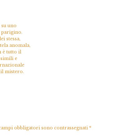
e su uno
 parigino.
ei stessa,
 tela anomala,
è tutto il
simili e
ernazionale
 il mistero.
 campi obbligatori sono contrassegnati
*