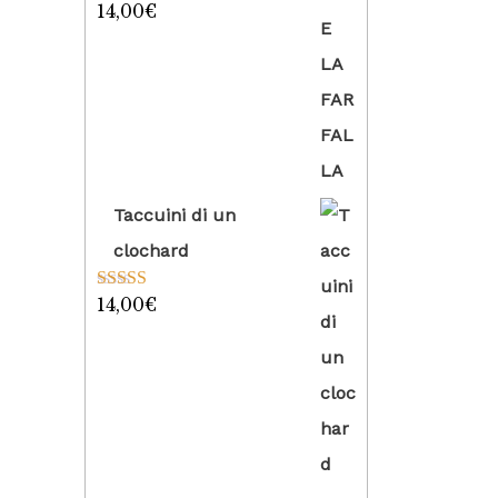
14,00
€
Valutato
5.00
su 5
Taccuini di un
clochard
14,00
€
Valutato
5.00
su 5