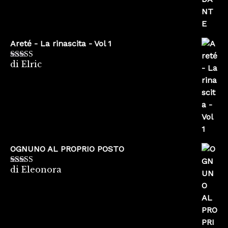
Areté - La rinascita - Vol 1
di Elric
Valutato
5
su
5
OGNUNO AL PROPRIO POSTO
di Eleonora
Valutato
5
su
5