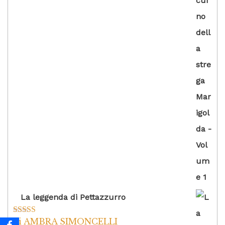
La leggenda di Pettazzurro
di AMBRA SIMONCELLI
Valutato
5
su