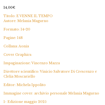
1
Valutato
5.00
su 5 su base
14,00
€
di
recensioni
Titolo: E VENNE IL TEMPO
Autore: Melania Magurno
Formato: 14×20
Pagine: 148
Collana: Aonia
Cover Graphics:
Impaginazione: Vincenzo Mazza
Direttore scientifico: Vinicio Salvatore Di Crescenzo e
Clelia Moscariello
Editor: Michela Ippolito
Immagine cover: archivio personale Melania Magurno
1^ Edizione maggio 2025