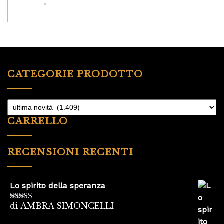
CATEGORIE PRODOTTO
CARRELLO
RECENSIONI RECENTI
Lo spirito della speranza
di AMBRA SIMONCELLI
Valutato
5
su
5