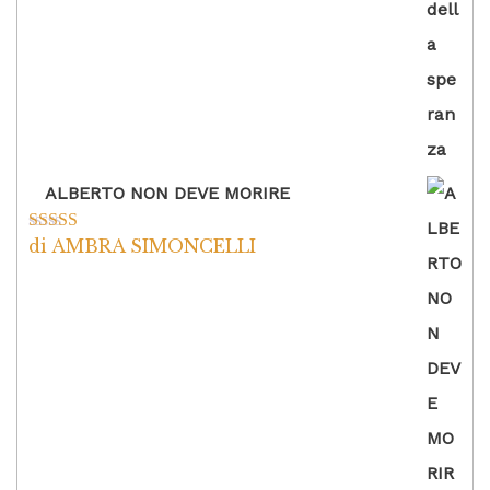
ALBERTO NON DEVE MORIRE
di AMBRA SIMONCELLI
Valutato
5
su
5