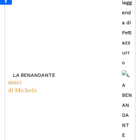
5
LA BENANDANTE
di Michela
Valutato
5
su
5