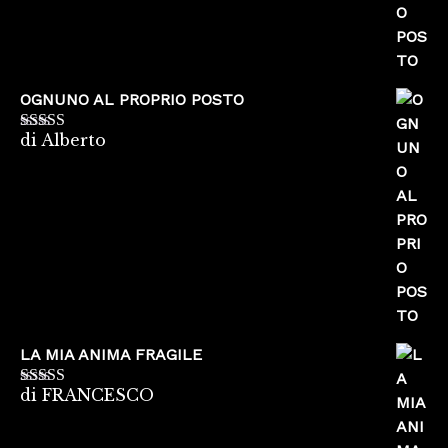
OGNUNO AL PROPRIO POSTO
di Alberto
Valutato
5
su
5
LA MIA ANIMA FRAGILE
di FRANCESCO
Valutato
5
su
5