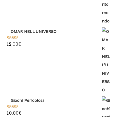
OMAR NELL'UNIVERSO
12,00
€
Valutato
5.00
su 5
Giochi Pericolosi
10,00
€
Valutato
5.00