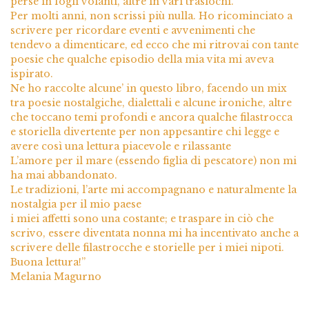
perse in fogli volanti, altre in vari traslochi.
Per molti anni, non scrissi più nulla. Ho ricominciato a
scrivere per ricordare eventi e avvenimenti che
tendevo a dimenticare, ed ecco che mi ritrovai con tante
poesie che qualche episodio della mia vita mi aveva
ispirato.
Ne ho raccolte alcune’ in questo libro, facendo un mix
tra poesie nostalgiche, dialettali e alcune ironiche, altre
che toccano temi profondi e ancora qualche filastrocca
e storiella divertente per non appesantire chi legge e
avere così una lettura piacevole e rilassante
L’amore per il mare (essendo figlia di pescatore) non mi
ha mai abbandonato.
Le tradizioni, l’arte mi accompagnano e naturalmente la
nostalgia per il mio paese
i miei affetti sono una costante; e traspare in ciò che
scrivo, essere diventata nonna mi ha incentivato anche a
scrivere delle filastrocche e storielle per i miei nipoti.
Buona lettura!”
Melania Magurno