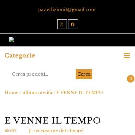
pav.edizioni1@gmail.com
Categorie
Cerca
0
Home
/
ultima novità
/ E VENNE IL TEMPO
E VENNE IL TEMPO
(
1
recensione del cliente)