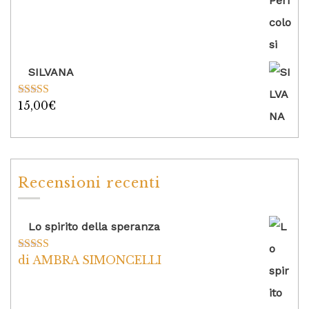
su 5
SILVANA
15,00
€
Valutato
5.00
su 5
Recensioni recenti
Lo spirito della speranza
di AMBRA SIMONCELLI
Valutato
5
su
5