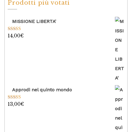
Prodotti più votati
MISSIONE LIBERTA'
14,00
€
Valutato
5.00
su 5
Approdi nel quinto mondo
13,00
€
Valutato
5.00
su 5