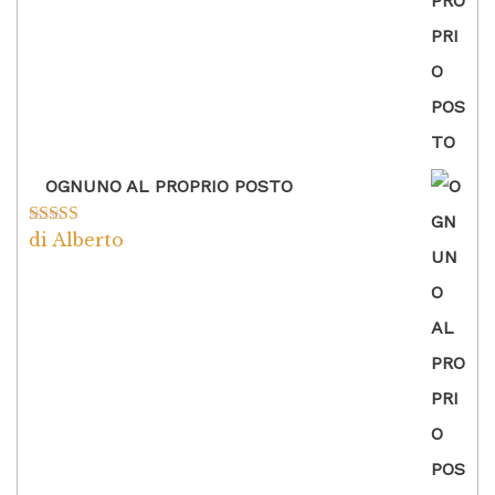
OGNUNO AL PROPRIO POSTO
di Alberto
Valutato
5
su
5