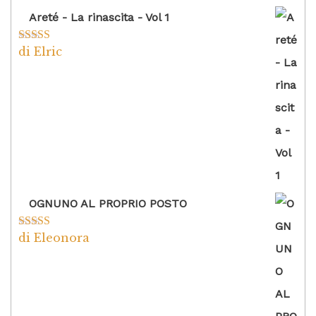
Areté - La rinascita - Vol 1
di Elric
Valutato
5
su
5
OGNUNO AL PROPRIO POSTO
di Eleonora
Valutato
5
su
5