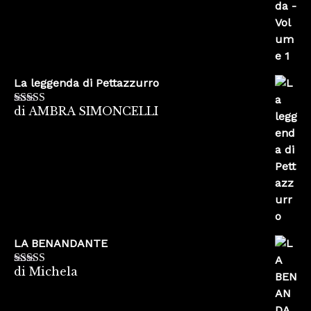
La leggenda di Pettazzurro
di AMBRA SIMONCELLI
Valutato
5
su
5
LA BENANDANTE
di Michela
Valutato
5
su
5