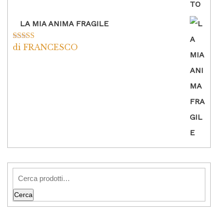
LA MIA ANIMA FRAGILE
di FRANCESCO
Valutato
5
su
5
Cerca