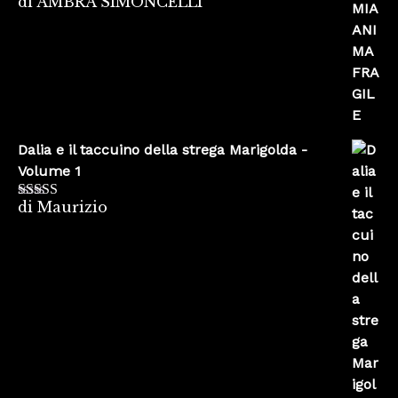
di AMBRA SIMONCELLI
Valutato
5
su
5
Dalia e il taccuino della strega Marigolda -
Volume 1
di Maurizio
Valutato
4
su 5