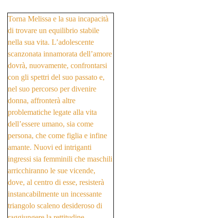
Torna Melissa e la sua incapacità
di trovare un equilibrio stabile
nella sua vita. L’adolescente
scanzonata innamorata dell’amore
dovrà, nuovamente, confrontarsi
con gli spettri del suo passato e,
nel suo percorso per divenire
donna, affronterà altre
problematiche legate alla vita
dell’essere umano, sia come
persona, che come figlia e infine
amante. Nuovi ed intriganti
ingressi sia femminili che maschili
arricchiranno le sue vicende,
dove, al centro di esse, resisterà
instancabilmente un incessante
triangolo scaleno desideroso di
raggiungere la rettitudine.