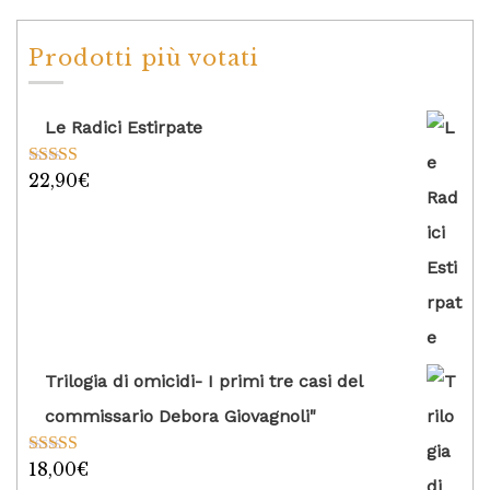
Prodotti più votati
Le Radici Estirpate
22,90
€
Valutato
5.00
su 5
Trilogia di omicidi- I primi tre casi del
commissario Debora Giovagnoli"
18,00
€
Valutato
5.00
su 5