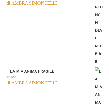
di AMBRA SIMONCELLI
Valutato
5
su
5
LA MIA ANIMA FRAGILE
di AMBRA SIMONCELLI
Valutato
5
su
5