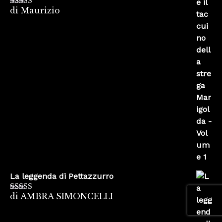
di Maurizio
Valutato
4
su 5
La leggenda di Pettazzurro
di AMBRA SIMONCELLI
Valutato
5
su
5