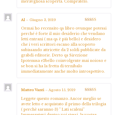
meravgliosa scoperta. Compratelo.
Al
–
Giugno 3, 2019
Valutato
5
su
Ormai ho recensito qs libro ovunque potessi
5
perché è forte il mio desiderio che vendano
letti entrani ( ma qs è più bello) e desidero
che i veri scrittori escano alla scoperto
subissando attricette da 2 soldi pubblicate da
grabdi editorie. Derto qs Sirezione
Ipotenusa e2bello coinvolgente mai noioso e
se bon si ha la fretta di ternibalo
immediatamente anche molto introspettivo.
Matteo Vanti
–
Agosto 15, 2019
Valutato
5
su
Leggete questo romanzo. Ancor meglio se
5
avete letto e acquistato il primo della trilogia
( perchè saranno 3) ” Lati scaleni”
Immergetevi dentro voi stessi, le vostre