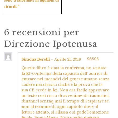
sono trasformate in aquiloni di
ricordi.”
6 recensioni per
Direzione Ipotenusa
Simona Berelli
–
Aprile 21, 2019
Valutato
5
su
Questo libro è stata la conferma, no scusate
5
la RI-conferma della capacità dell’ autrice di
entrare nei meandri del genere umano senza
cadere nei classici clichè e la prova che la
sua CE crede in lei. Non era facile approvare
un testo così ricco di avvenimenti traumatici,
dinamici senzaq mai il tempo di respirare se
non al termine di ogni capitolo dove, il
lettore attento, si rilassa e si gode l’emozione
finale. Brava Mirca. Non voglio metterti