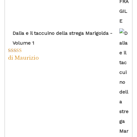
Dalia e il taccuino della strega Marigolda -
Volume 1
di Maurizio
Valutato
4
su 5