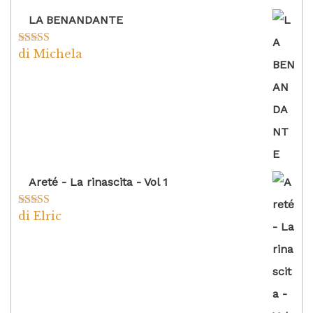
LA BENANDANTE
di Michela
Valutato
5
su
5
Areté - La rinascita - Vol 1
di Elric
Valutato
5
su
5