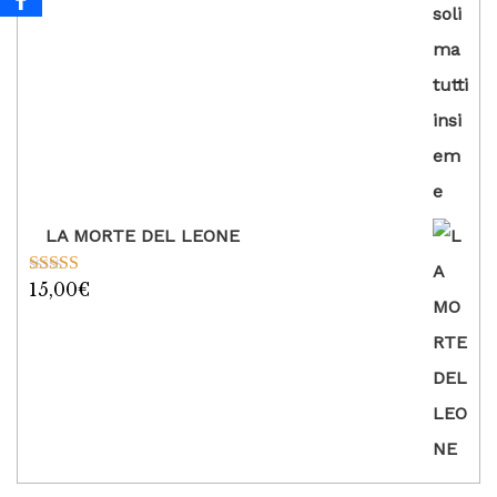
LA MORTE DEL LEONE
15,00
€
Valutato
5.00
su 5