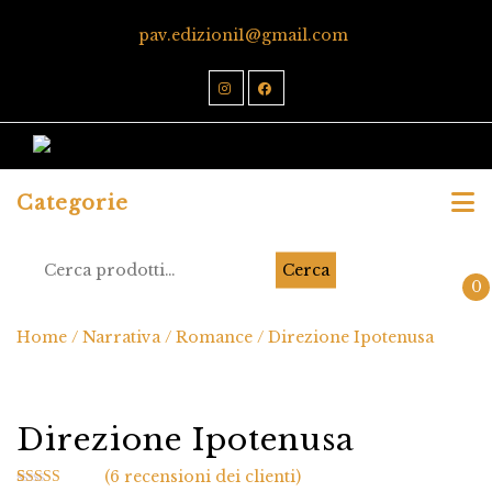
pav.edizioni1@gmail.com
Categorie
Cerca
0
Home
/
Narrativa
/
Romance
/ Direzione Ipotenusa
Direzione Ipotenusa
(
6
recensioni dei clienti)