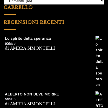
CARRELLO
RECENSIONI RECENTI
Lo spirito della speranza
di AMBRA SIMONCELLI
Valutato
5
su
5
ALBERTO NON DEVE MORIRE
di AMBRA SIMONCELLI
Valutato
5
su