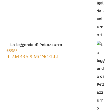
La leggenda di Pettazzurro
di AMBRA SIMONCELLI
Valutato
5
su
5