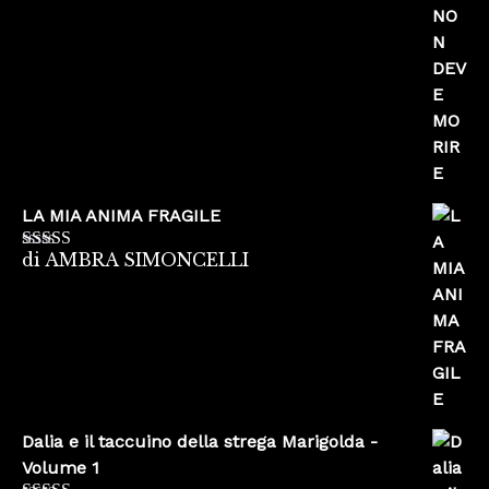
5
LA MIA ANIMA FRAGILE
di AMBRA SIMONCELLI
Valutato
5
su
5
Dalia e il taccuino della strega Marigolda -
Volume 1