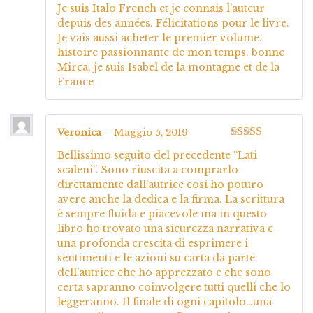
Valutato
5
su
Je suis Italo French et je connais l’auteur
5
depuis des années. Félicitations pour le livre.
Je vais aussi acheter le premier volume.
histoire passionnante de mon temps. bonne
Mirca, je suis Isabel de la montagne et de la
France
Veronica
–
Maggio 5, 2019
Valutato
5
su
Bellissimo seguito del precedente “Lati
5
scaleni”. Sono riuscita a comprarlo
direttamente dall’autrice così ho poturo
avere anche la dedica e la firma. La scrittura
è sempre fluida e piacevole ma in questo
libro ho trovato una sicurezza narrativa e
una profonda crescita di esprimere i
sentimenti e le azioni su carta da parte
dell’autrice che ho apprezzato e che sono
certa sapranno coinvolgere tutti quelli che lo
leggeranno. Il finale di ogni capitolo…una