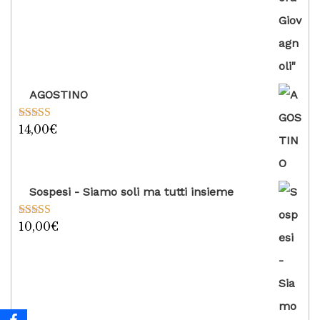
AGOSTINO
14,00
€
Valutato
5.00
su 5
Sospesi - Siamo soli ma tutti insieme
10,00
€
Valutato
5.00
su 5