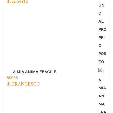
di Alberto
Valutato
5
su
5
LA MIA ANIMA FRAGILE
di FRANCESCO
Valutato
5
su
5