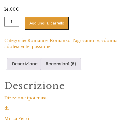
6
Valutato
5.00
su 5 su base
14,00
€
di
recensioni
Aggiungi al carrello
Categorie:
Romance
,
Romanzo
Tag:
#amore
,
#donna
,
adolescente
,
passione
Descrizione
Recensioni (6)
Descrizione
Direzione ipotenusa
di
Mirca Ferri