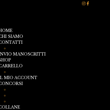
HOME
CHI SIAMO
CONTATTI
I NOSTRI AUTORI
INVIO MANOSCRITTI
SHOP
CARRELLO
CASSA
IL MIO ACCOUNT
CONCORSI
BANDO DI CONCORSO LETTERARIO: 100 Squar
Raccontaci una storia
terza edizione del concorso Sicilia In Penna
COLLANE