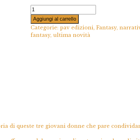
Come
l’araba
Aggiungi al carrello
fenice
Categorie:
pav edizioni
,
Fantasy
,
narrati
quantità
fantasy
,
ultima novità
ia di queste tre giovani donne che pare condivida