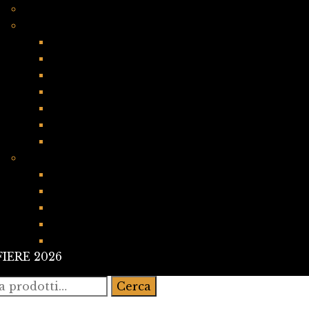
Direttori di Collane e referenti PAV Edizioni
COLLANE ROMANCE
CHICKLIT ROMANCE
YOUNG ADULT ROMANCE
SPICY ROMANCE
DARK ROMANCE
ROMANCE FANTASY
HISTORICAL ROMANCE
CONTEMPORARY ROMANCE
COLLANE FANTASY
CHIMERE
DRIADI
PAV Magazine
DRAGHI
GRIFONI
FIERE 2026
:
Cerca