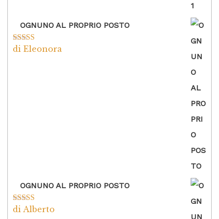
OGNUNO AL PROPRIO POSTO
di Eleonora
Valutato
5
su
5
OGNUNO AL PROPRIO POSTO
di Alberto
Valutato
5
su
5