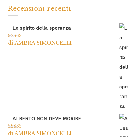
Recensioni recenti
Lo spirito della speranza
di AMBRA SIMONCELLI
Valutato
5
su
5
ALBERTO NON DEVE MORIRE
di AMBRA SIMONCELLI
Valutato
5
su