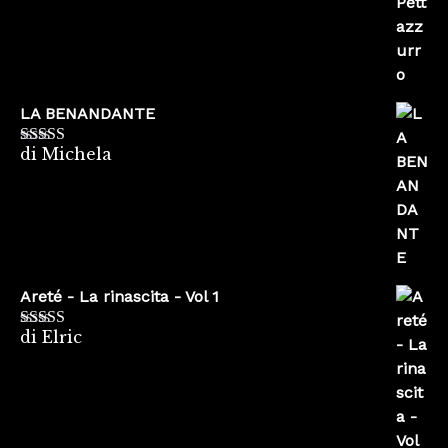
LA BENANDANTE
di Michela
Valutato
5
su
5
Areté - La rinascita - Vol 1
di Elric
Valutato
5
su
5