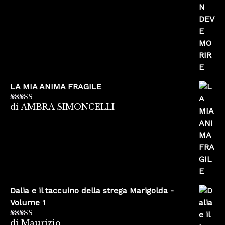
LA MIA ANIMA FRAGILE
di AMBRA SIMONCELLI
Valutato
5
su
5
Dalia e il taccuino della strega Marigolda -
Volume 1
di Maurizio
Valutato
4