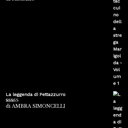
su 5
La leggenda di Pettazzurro
di AMBRA SIMONCELLI
Valutato
5
su
5