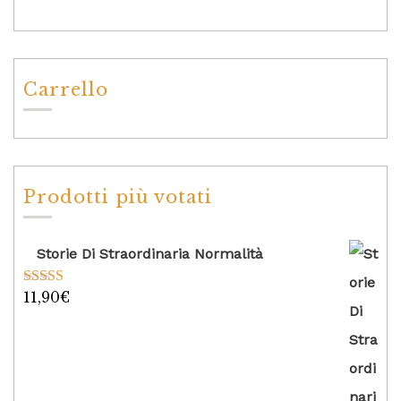
Carrello
Prodotti più votati
Storie Di Straordinaria Normalità
11,90
€
Valutato
5.00
su 5