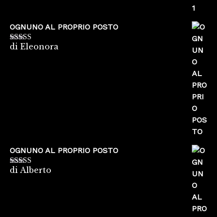
OGNUNO AL PROPRIO POSTO
di Eleonora
Valutato
5
su
5
OGNUNO AL PROPRIO POSTO
di Alberto
Valutato
5
su
5