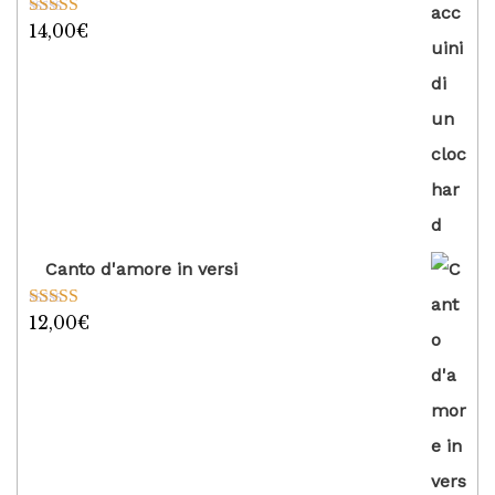
14,00
€
Valutato
5.00
su 5
Canto d'amore in versi
12,00
€
Valutato
5.00
su 5