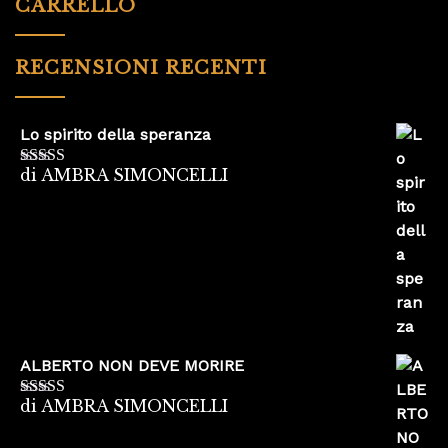
CARRELLO
RECENSIONI RECENTI
Lo spirito della speranza
di AMBRA SIMONCELLI
Valutato
5
su
5
ALBERTO NON DEVE MORIRE
di AMBRA SIMONCELLI
Valutato
5
su
5