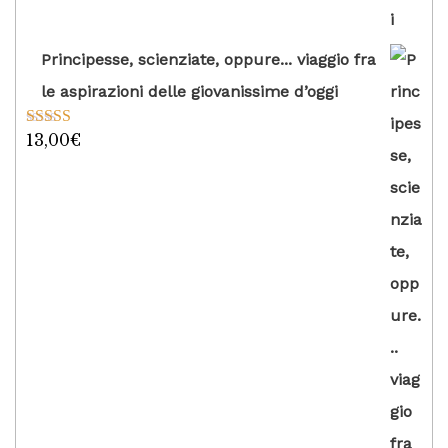
Principesse, scienziate, oppure... viaggio fra
le aspirazioni delle giovanissime d’oggi
13,00
€
Valutato
5.00
su 5