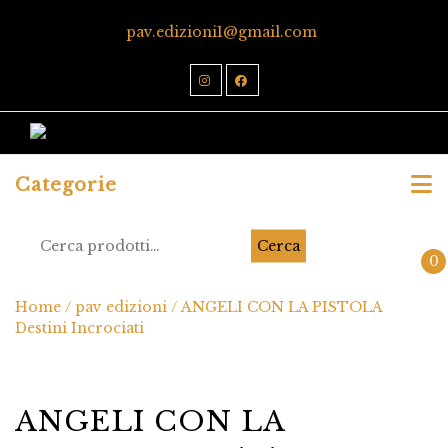
pav.edizioni1@gmail.com
Categorie
Cerca
0
Home
/
pav edizioni
/ ANGELI CON LA PISTOLA
Destini Incrociati
ANGELI CON LA