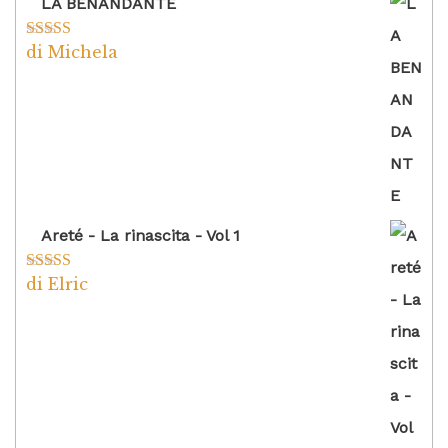
LA BENANDANTE
di Michela
Valutato
5
su
5
Areté - La rinascita - Vol 1
di Elric
Valutato
5
su
5