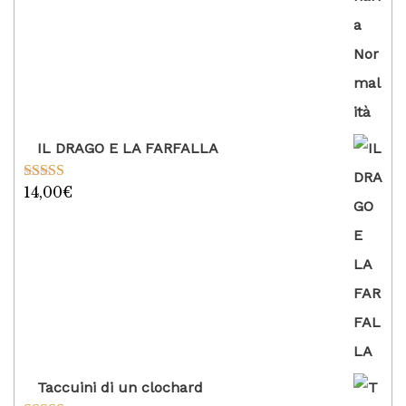
IL DRAGO E LA FARFALLA
14,00
€
Valutato
5.00
su 5
Taccuini di un clochard