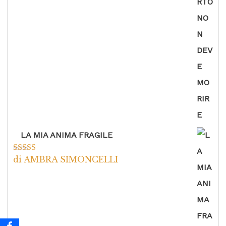
5
LA MIA ANIMA FRAGILE
di AMBRA SIMONCELLI
Valutato
5
su
5