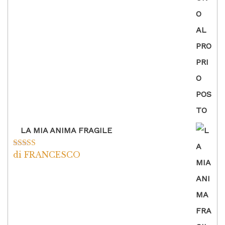
LA MIA ANIMA FRAGILE
di FRANCESCO
Valutato
5
su
5