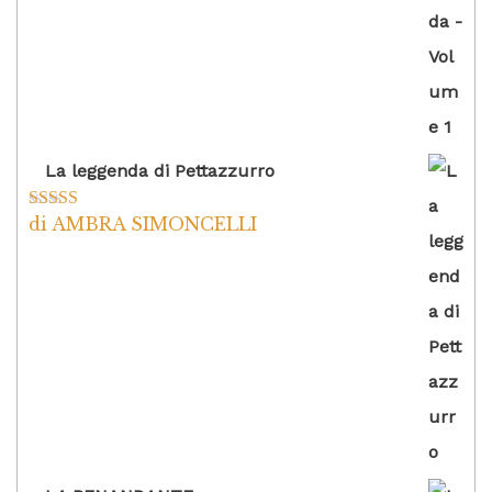
La leggenda di Pettazzurro
di AMBRA SIMONCELLI
Valutato
5
su
5