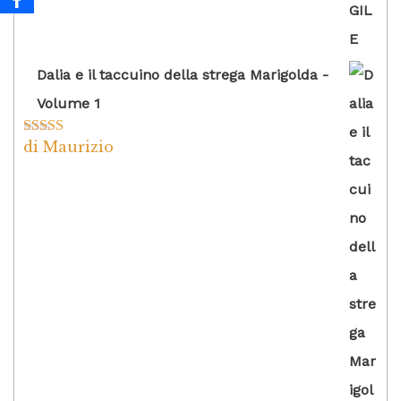
Dalia e il taccuino della strega Marigolda -
Volume 1
di Maurizio
Valutato
4
su 5