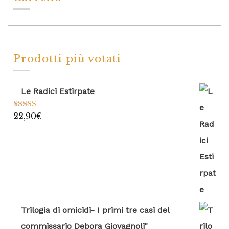
Prodotti più votati
Le Radici Estirpate
22,90
€
Valutato
5.00
su 5
Trilogia di omicidi- I primi tre casi del
commissario Debora Giovagnoli"