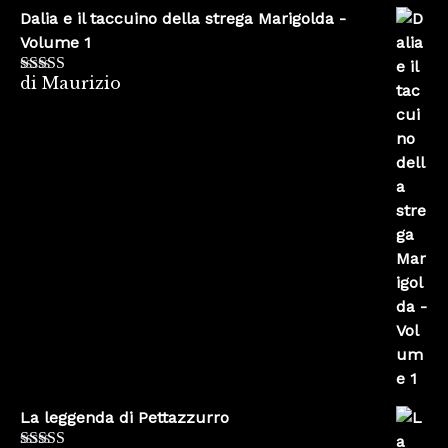
Dalia e il taccuino della strega Marigolda -
Volume 1
di Maurizio
Valutato
4
su 5
La leggenda di Pettazzurro