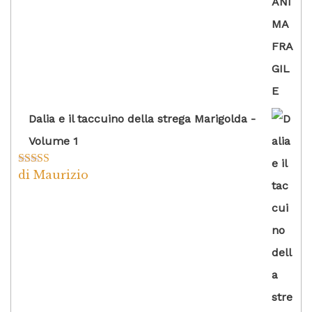
Dalia e il taccuino della strega Marigolda -
Volume 1
di Maurizio
Valutato
4
su 5