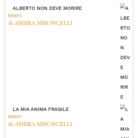
ALBERTO NON DEVE MORIRE
di AMBRA SIMONCELLI
Valutato
5
su
5
LA MIA ANIMA FRAGILE
di AMBRA SIMONCELLI
Valutato
5
su
5