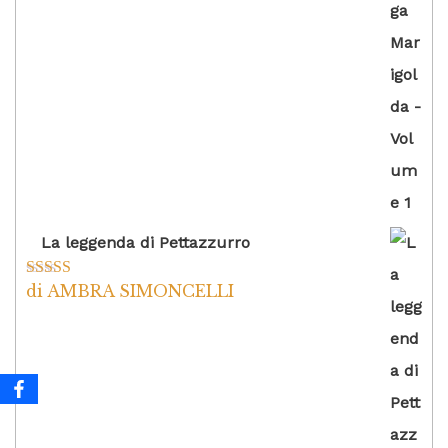
La leggenda di Pettazzurro
di AMBRA SIMONCELLI
Valutato
5
su
5