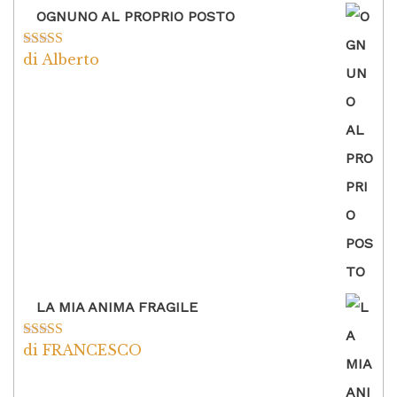
OGNUNO AL PROPRIO POSTO
di Alberto
Valutato
5
su
5
LA MIA ANIMA FRAGILE
di FRANCESCO
Valutato
5
su
5