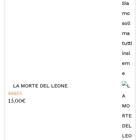
LA MORTE DEL LEONE
15,00
€
Valutato
5.00
su 5