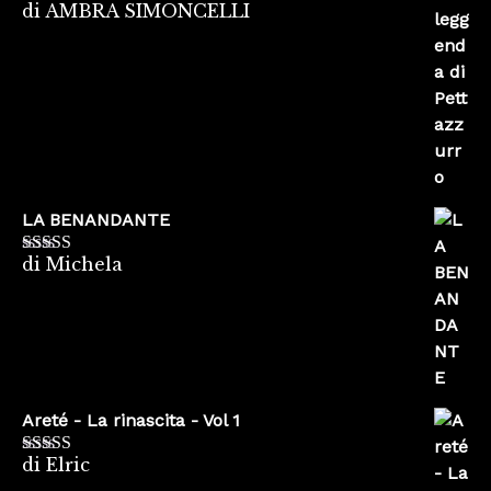
di AMBRA SIMONCELLI
Valutato
5
su
5
LA BENANDANTE
di Michela
Valutato
5
su
5
Areté - La rinascita - Vol 1
di Elric
Valutato
5
su
5