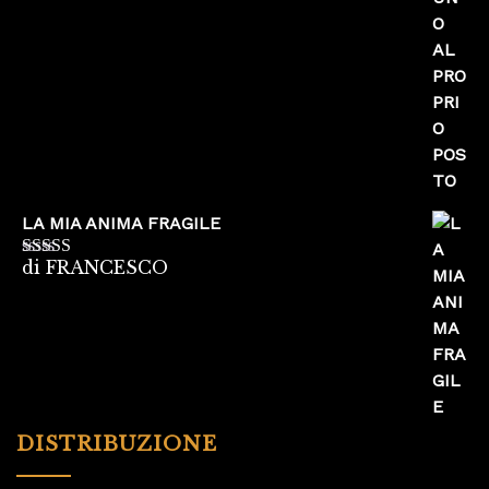
5
LA MIA ANIMA FRAGILE
di FRANCESCO
Valutato
5
su
5
DISTRIBUZIONE