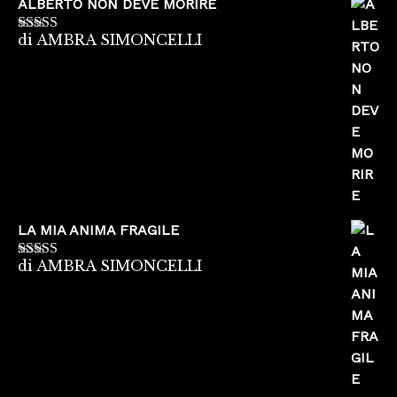
ALBERTO NON DEVE MORIRE
di AMBRA SIMONCELLI
Valutato
5
su
5
LA MIA ANIMA FRAGILE
di AMBRA SIMONCELLI
Valutato
5
su
5