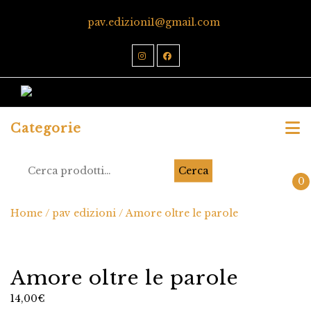
pav.edizioni1@gmail.com
Categorie
Cerca
0
Home
/
pav edizioni
/ Amore oltre le parole
Amore oltre le parole
14,00
€