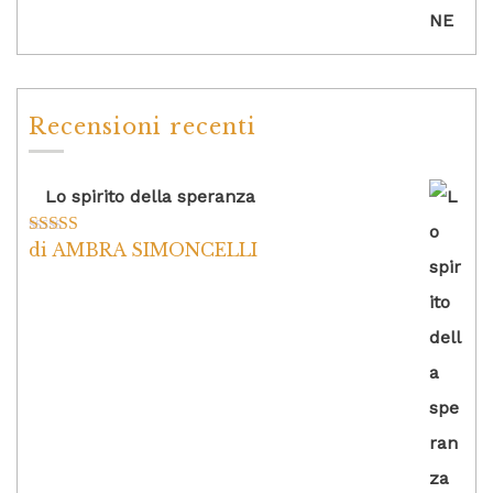
Recensioni recenti
Lo spirito della speranza
di AMBRA SIMONCELLI
Valutato
5
su
5