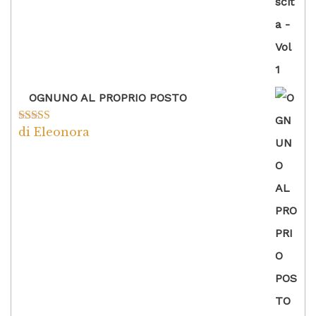
OGNUNO AL PROPRIO POSTO
di Eleonora
Valutato
5
su
5