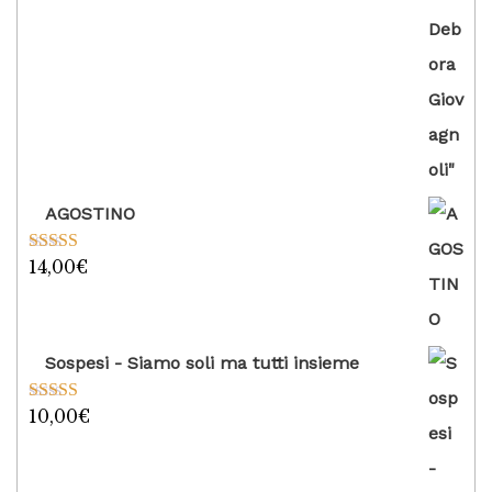
AGOSTINO
14,00
€
Valutato
5.00
su 5
Sospesi - Siamo soli ma tutti insieme
10,00
€
Valutato
5.00
su 5