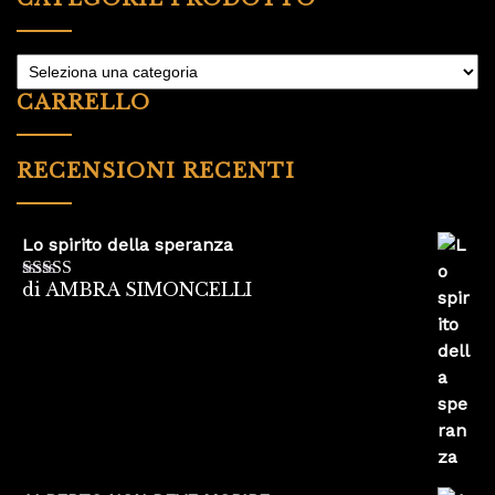
CARRELLO
RECENSIONI RECENTI
Lo spirito della speranza
di AMBRA SIMONCELLI
Valutato
5
su
5