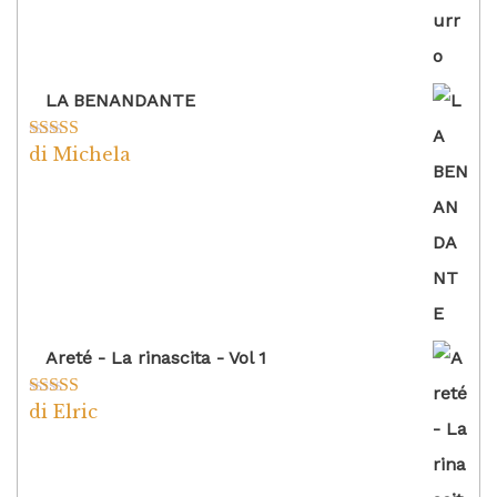
LA BENANDANTE
di Michela
Valutato
5
su
5
Areté - La rinascita - Vol 1
di Elric
Valutato
5
su
5