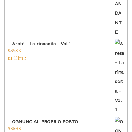
Areté - La rinascita - Vol 1
di Elric
Valutato
5
su
5
OGNUNO AL PROPRIO POSTO