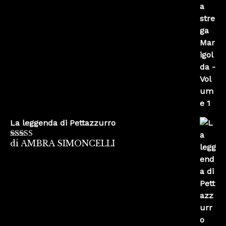
La leggenda di Pettazzurro
di AMBRA SIMONCELLI
Valutato
5
su
5