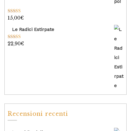
15,00
€
Valutato
5.00
su 5
Le Radici Estirpate
22,90
€
Valutato
5.00
su 5
Recensioni recenti