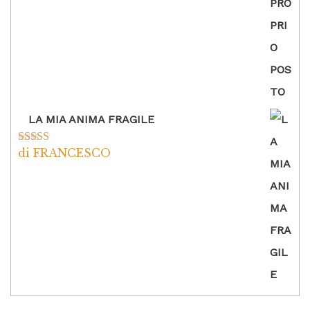
LA MIA ANIMA FRAGILE
di FRANCESCO
Valutato
5
su
5