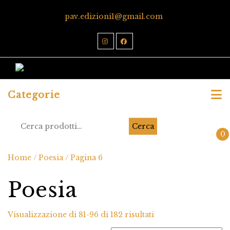
pav.edizioni1@gmail.com
Categorie
Cerca
0
Home
/
Poesia
/ Pagina 6
Poesia
Visualizzazione di 81-96 di 182 risultati