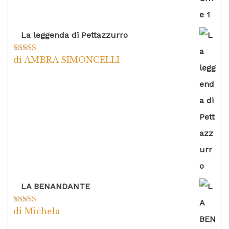
La leggenda di Pettazzurro
di AMBRA SIMONCELLI
Valutato
5
su
5
LA BENANDANTE
di Michela
Valutato
5
su
5