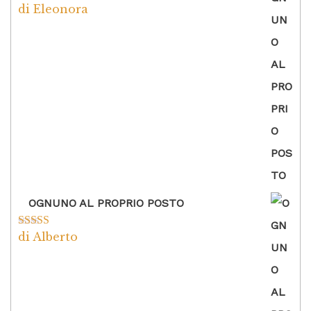
di Eleonora
Valutato
5
su
5
OGNUNO AL PROPRIO POSTO
di Alberto
Valutato
5
su
5