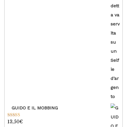
GUIDO E IL MOBBING
13,50
€
Valutato
5.00
su 5