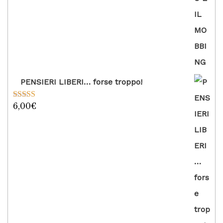
PENSIERI LIBERI… forse troppo!
6,00
€
Valutato
5.00
su 5