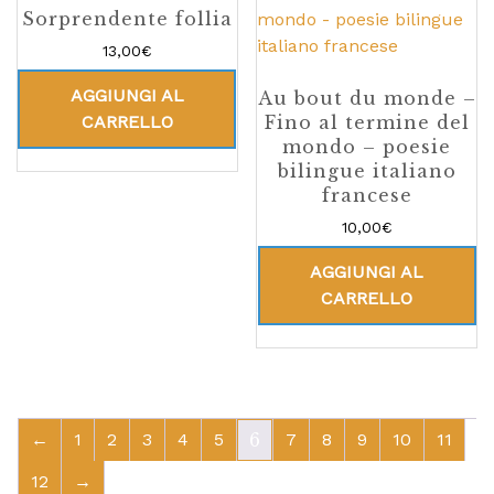
Sorprendente follia
13,00
€
AGGIUNGI AL
Au bout du monde –
CARRELLO
Fino al termine del
mondo – poesie
bilingue italiano
francese
10,00
€
AGGIUNGI AL
CARRELLO
←
1
2
3
4
5
6
7
8
9
10
11
12
→