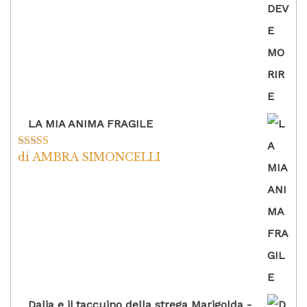
LA MIA ANIMA FRAGILE
di AMBRA SIMONCELLI
Valutato
5
su
5
Dalia e il taccuino della strega Marigolda -