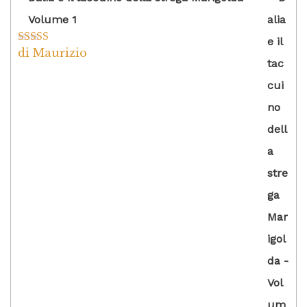
Volume 1
di Maurizio
Valutato
4
su 5