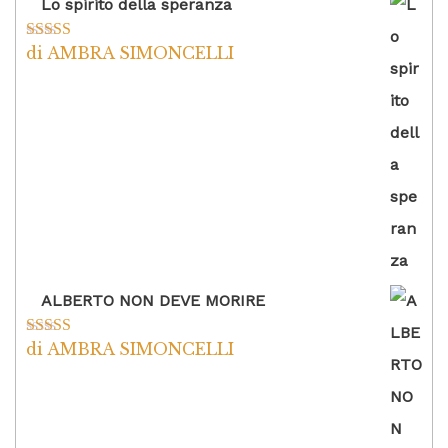
Lo spirito della speranza
di AMBRA SIMONCELLI
Valutato
5
su
5
ALBERTO NON DEVE MORIRE
di AMBRA SIMONCELLI
Valutato
5
su
5