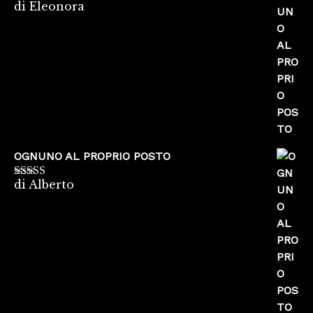
di Eleonora
Valutato
5
su
5
OGNUNO AL PROPRIO POSTO
di Alberto
Valutato
5
su
5