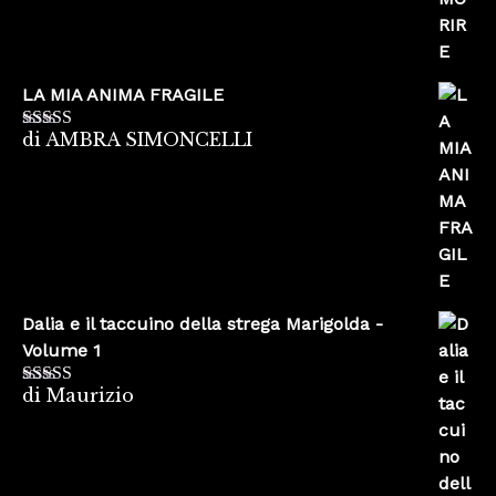
LA MIA ANIMA FRAGILE
di AMBRA SIMONCELLI
Valutato
5
su
5
Dalia e il taccuino della strega Marigolda -
Volume 1
di Maurizio
Valutato
4
su 5