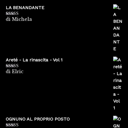
LA BENANDANTE
di Michela
Valutato
5
su
5
Areté - La rinascita - Vol 1
di Elric
Valutato
5
su
5
OGNUNO AL PROPRIO POSTO