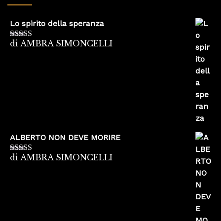
Lo spirito della speranza
di AMBRA SIMONCELLI
Valutato
5
su
5
ALBERTO NON DEVE MORIRE
di AMBRA SIMONCELLI
Valutato
5
su
5