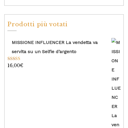
Prodotti più votati
MISSIONE INFLUENCER La vendetta va
servita su un Selfie d’argento
16,00
€
Valutato
5.00
su 5