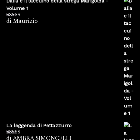
Dalia e il taccuino della strega Marigolda -
Volume 1
di Maurizio
Valutato
4
su 5
La leggenda di Pettazzurro
di AMBRA SIMONCELLI
Valutato
5
su