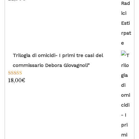
su 5
Trilogia di omicidi- I primi tre casi del
commissario Debora Giovagnoli"
18,00
€
Valutato
5.00
su 5