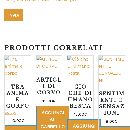
PRODOTTI CORRELATI
ARTIGL
I DI
TRA
CIÒ
CORVO
ANIMA
CHE DI
SENTIM
E
UMANO
ENTI E
10,00
€
CORPO
RESTA
SENSAZ
AGGIUNGI
IONI
12,00
€
AL
Valutato
10,00
€
8,00
€
5.00
AGGIUNGI
CARRELLO
su 5