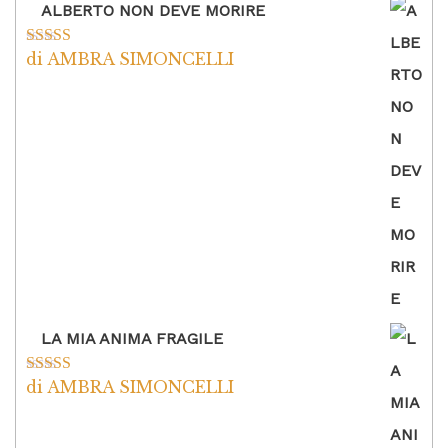
ALBERTO NON DEVE MORIRE
di AMBRA SIMONCELLI
Valutato
5
su
5
LA MIA ANIMA FRAGILE
di AMBRA SIMONCELLI
Valutato
5
su
5