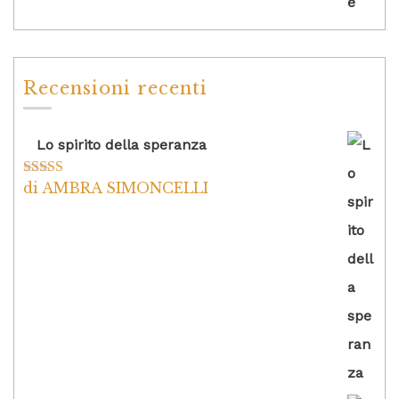
Recensioni recenti
Lo spirito della speranza
di AMBRA SIMONCELLI
Valutato
5
su
5