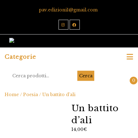
pav.edizioni1@gmail.com
Categorie
Cerca
0
Home
/
Poesia
/ Un battito d’ali
Un battito
d’ali
14,00
€