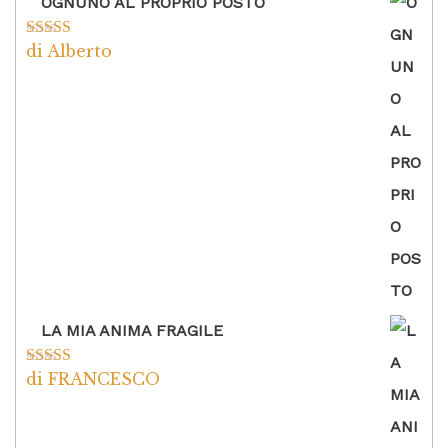
OGNUNO AL PROPRIO POSTO
di Alberto
Valutato
5
su
5
LA MIA ANIMA FRAGILE
di FRANCESCO
Valutato
5
su
5