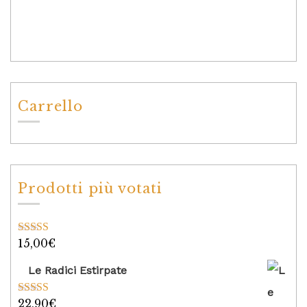
Carrello
Prodotti più votati
15,00
€
Valutato
5.00
su 5
Le Radici Estirpate
22,90
€
Valutato
5.00