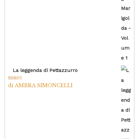
La leggenda di Pettazzurro
di AMBRA SIMONCELLI
Valutato
5
su
5