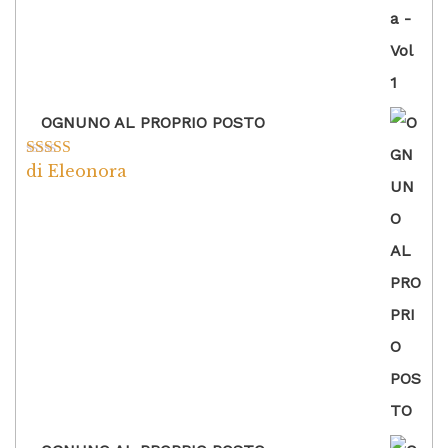
OGNUNO AL PROPRIO POSTO
di Eleonora
Valutato
5
su
5