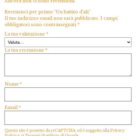
Ancora non ci sono recensioni.
Recensisci per primo “Un battito d’ali”
Il tuo indirizzo email non sarà pubblicato.
I campi
obbligatori sono contrassegnati
*
La tua valutazione
*
La tua recensione
*
Nome
*
Email
*
Questo sito è protetto da reCAPTCHA, ed è soggetto alla
Privacy
Policy
e ai
Termini di utilizzo
di Google.