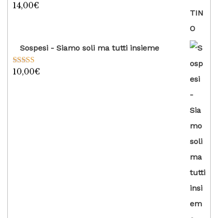
14,00
€
Valutato
5.00
su 5
Sospesi - Siamo soli ma tutti insieme
10,00
€
Valutato
5.00
su 5