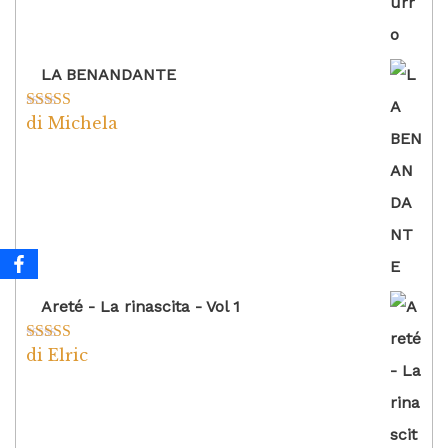
LA BENANDANTE
di Michela
Valutato
5
su
5
Areté - La rinascita - Vol 1
di Elric
Valutato
5
su
5