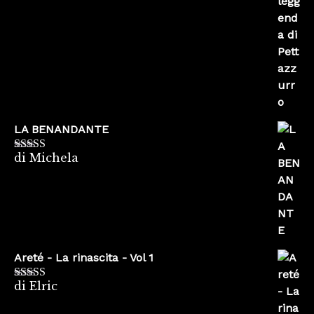
5
LA BENANDANTE
di Michela
Valutato
5
su
5
Areté - La rinascita - Vol 1
di Elric
Valutato
5
su
5