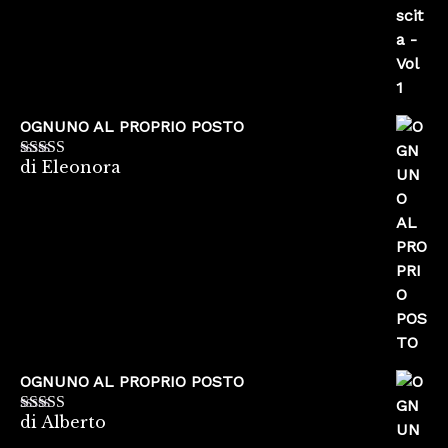
OGNUNO AL PROPRIO POSTO
di Eleonora
Valutato
5
su
5
OGNUNO AL PROPRIO POSTO
di Alberto
Valutato
5
su
5