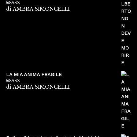
di AMBRA SIMONCELLI
Valutato
5
su
5
LA MIA ANIMA FRAGILE
di AMBRA SIMONCELLI
Valutato
5
su
5