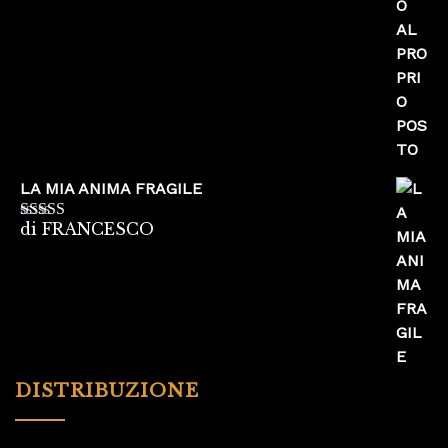
LA MIA ANIMA FRAGILE
di FRANCESCO
Valutato
5
su
5
DISTRIBUZIONE