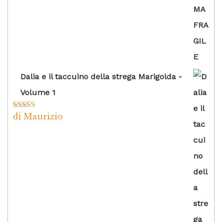
Dalia e il taccuino della strega Marigolda -
Volume 1
di Maurizio
Valutato
4
su 5