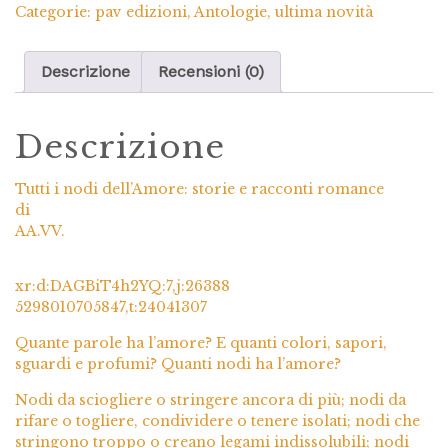
Categorie:
pav edizioni
,
Antologie
,
ultima novità
Descrizione
Recensioni (0)
Descrizione
Tutti i nodi dell’Amore: storie e racconti romance
di
AA.VV.
xr:d:DAGBiT4h2YQ:7,j:26388
5298010705847,t:24041307
Quante parole ha l’amore? E quanti colori, sapori,
sguardi e profumi? Quanti nodi ha l’amore?
Nodi da sciogliere o stringere ancora di più; nodi da
rifare o togliere, condividere o tenere isolati; nodi che
stringono troppo o creano legami indissolubili; nodi