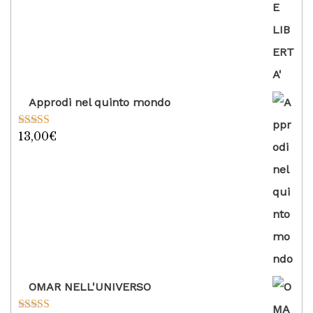
Approdi nel quinto mondo
13,00
€
Valutato
5.00
su 5
OMAR NELL'UNIVERSO