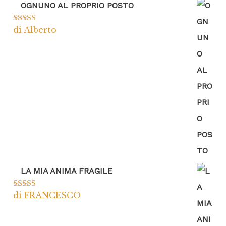
OGNUNO AL PROPRIO POSTO
di Alberto
Valutato
5
su
5
LA MIA ANIMA FRAGILE
di FRANCESCO
Valutato
5
su
5