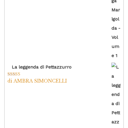
La leggenda di Pettazzurro
di AMBRA SIMONCELLI
Valutato
5
su
5