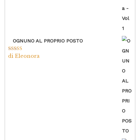
OGNUNO AL PROPRIO POSTO
di Eleonora
Valutato
5
su
5