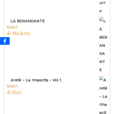
LA BENANDANTE
di Michela
Valutato
5
su
5
Areté - La rinascita - Vol 1
di Elric
Valutato
5
su
5