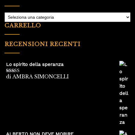
CARRELLO
RECENSIONI RECENTI
Lo spirito della speranza
di AMBRA SIMONCELLI
Valutato
5
su
5
ALBERTO NON DEVE MORIRE