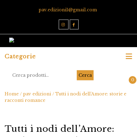
pav.edizioni1@gmail.com
Categorie
Cerca
0
Home
/
pav edizioni
/ Tutti i nodi dell’Amore: storie e
racconti romance
Tutti i nodi dell’Amore: