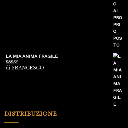
5
LA MIA ANIMA FRAGILE
di FRANCESCO
Valutato
5
su
5
DISTRIBUZIONE