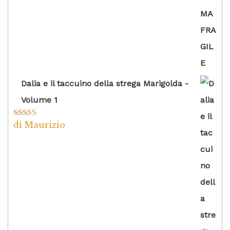
Dalia e il taccuino della strega Marigolda -
Volume 1
di Maurizio
Valutato
4
su 5