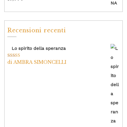
su 5
Recensioni recenti
Lo spirito della speranza
di AMBRA SIMONCELLI
Valutato
5
su
5