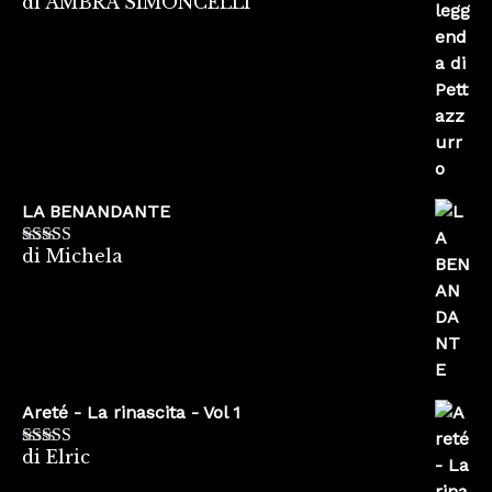
di AMBRA SIMONCELLI
Valutato
5
su
5
LA BENANDANTE
di Michela
Valutato
5
su
5
Areté - La rinascita - Vol 1
di Elric
Valutato
5
su
5