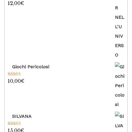
12,00
€
Valutato
5.00
su 5
Giochi Pericolosi
10,00
€
Valutato
5.00
su 5
SILVANA
15,00
€
Valutato
5.00