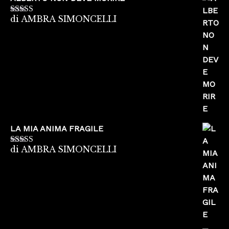
di AMBRA SIMONCELLI
Valutato
5
su
5
LA MIA ANIMA FRAGILE
di AMBRA SIMONCELLI
Valutato
5
su
5