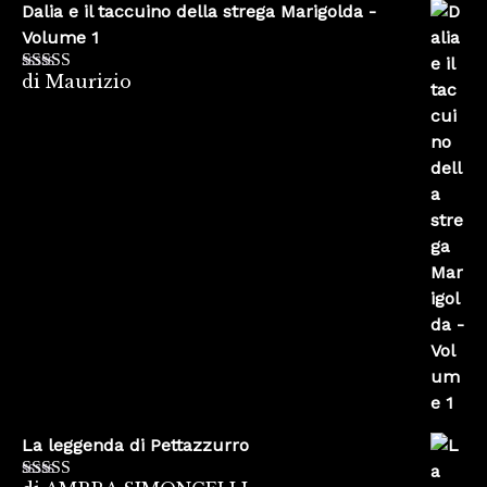
Dalia e il taccuino della strega Marigolda -
Volume 1
di Maurizio
Valutato
4
su 5
La leggenda di Pettazzurro