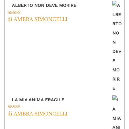
ALBERTO NON DEVE MORIRE
di AMBRA SIMONCELLI
Valutato
5
su
5
LA MIA ANIMA FRAGILE
di AMBRA SIMONCELLI
Valutato
5
su
5