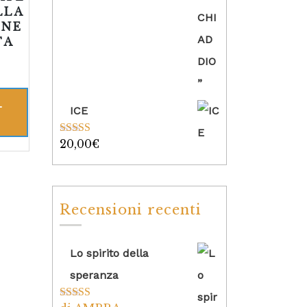
LLA
INE
TA
L
ICE
20,00
€
Valutato
5.00
su 5
Recensioni recenti
Lo spirito della
speranza