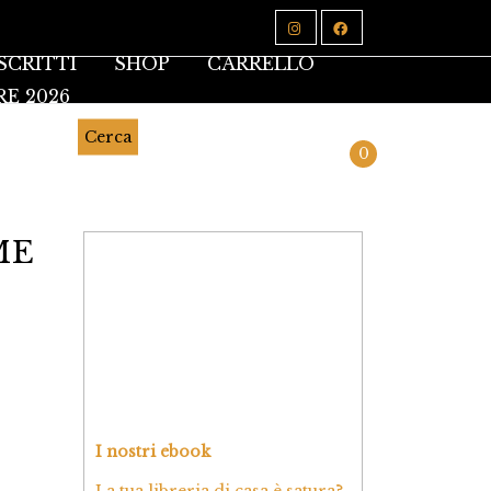
SCRITTI
SHOP
CARRELLO
RE 2026
Cerca
0
ME
I nostri ebook
La tua libreria di casa è satura?