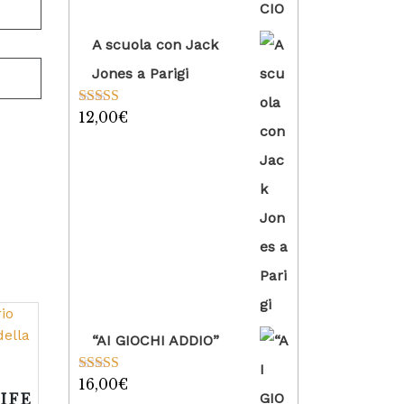
A scuola con Jack
Jones a Parigi
12,00
€
Valutato
5.00
su 5
“AI GIOCHI ADDIO”
16,00
€
Valutato
5.00
su 5
IFE