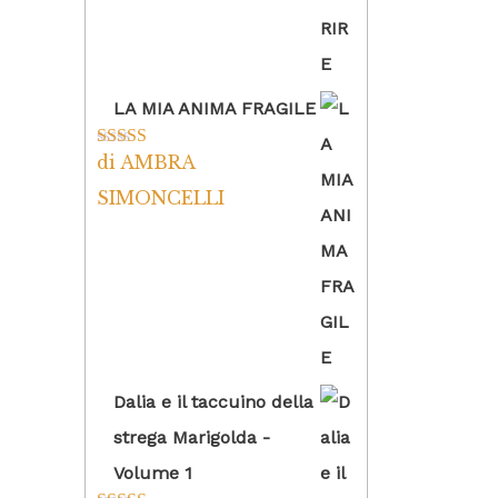
LA MIA ANIMA FRAGILE
di AMBRA
Valutato
5
su
5
SIMONCELLI
Dalia e il taccuino della
strega Marigolda -
Volume 1