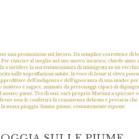
 per una promozione sul lavoro. Da semplice correttrice di b
. Per riuscire al meglio nel suo nuovo incarico, chiede aiuto 
la a incidere la sua testimonianza di immigrata su un vecchi
ita sulle sopraffazioni subite, la voce di Irene si eleva poten
pprofittare dell’indigenza e dell’ignoranza di una madre per
nto inatteso e sagace, animato da personaggi capaci di dipinge
 nostro paese. Tra di essi, sarà proprio Martina a spiccare c
 Irene non le conferirà la consistenza delicata e precaria che
to la stessa pioggia. Siamo piume, costantemente esposte
IOGGIA SULLE PIUME