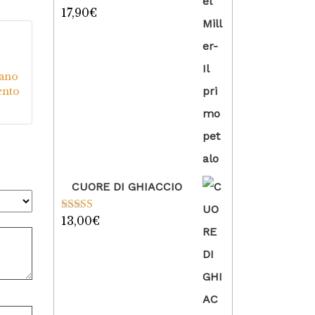
17,90
€
Valutato
5.00
su 5
5
su
uano
ento
CUORE DI GHIACCIO
13,00
€
Valutato
5.00
su 5