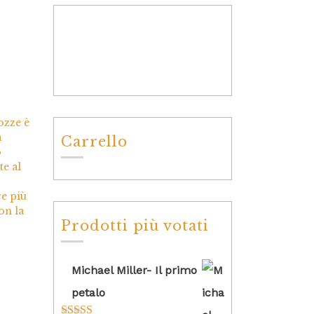
ozze è
a
Carrello
o
te al
re più
on la
Prodotti più votati
Michael Miller- Il primo
petalo