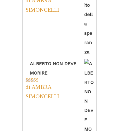
di AMBRA
Valutato
5
su
5
SIMONCELLI
ALBERTO NON DEVE
MORIRE
di AMBRA
Valutato
5
su
5
SIMONCELLI