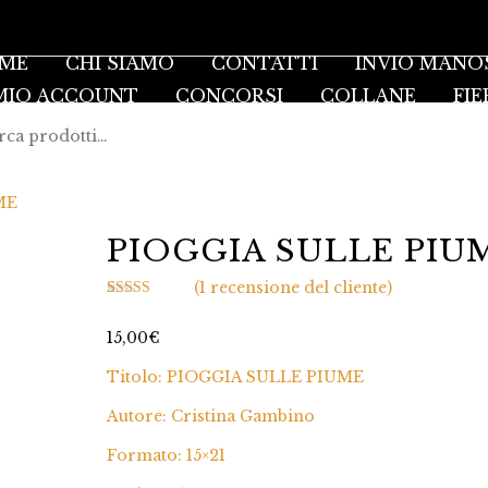
ME
CHI SIAMO
CONTATTI
INVIO MANO
 MIO ACCOUNT
CONCORSI
COLLANE
FIE
ME
PIOGGIA SULLE PIU
(
1
recensione del cliente)
Valutato
1
5.00
su 5 su base
15,00
€
di
recensioni
Titolo: PIOGGIA SULLE PIUME
Autore: Cristina Gambino
Formato: 15×21