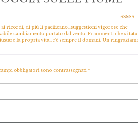
Valutato
ai ricordi, di più li pacificano…suggestioni vigorose che
5
nsabile cambiamento portato dal vento. Frammenti che si tat
iustare la propria vita…c’è sempre il domani. Un ringraziam
 campi obbligatori sono contrassegnati
*