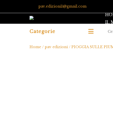
pav.edizioni1@gmail.com
HO
IL
Categorie
Home
/
pav edizioni
/ PIOGGIA SULLE PIU