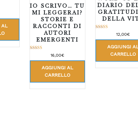
DIARIO DE
IO SCRIVO… TU
GRATITUD
MI LEGGERAI?
DELLA VI
STORIE E
 AL
RACCONTI DI
AUTORI
LO
Valutato
12,00
€
5.00
EMERGENTI
su 5
AGGIUNGI A
CARRELLO
Valutato
16,00
€
4.00
su 5
AGGIUNGI AL
CARRELLO