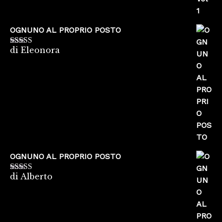
OGNUNO AL PROPRIO POSTO
di Eleonora
Valutato
5
su
5
OGNUNO AL PROPRIO POSTO
di Alberto
Valutato
5
su
5