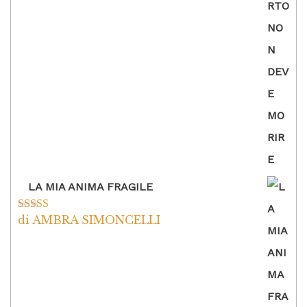
5
LA MIA ANIMA FRAGILE
di AMBRA SIMONCELLI
Valutato
5
su
5