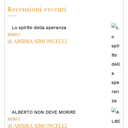
Recensioni recenti
Lo spirito della speranza
di AMBRA SIMONCELLI
Valutato
5
su
5
ALBERTO NON DEVE MORIRE
di AMBRA SIMONCELLI
Valutato
5
su