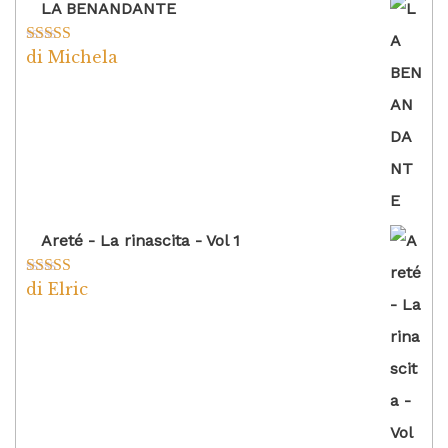
LA BENANDANTE
di Michela
Valutato
5
su
5
Areté - La rinascita - Vol 1
di Elric
Valutato
5
su
5