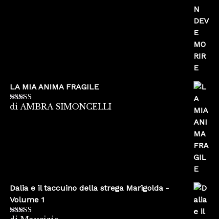
LA MIA ANIMA FRAGILE
di AMBRA SIMONCELLI
Valutato
5
su
5
Dalia e il taccuino della strega Marigolda -
Volume 1