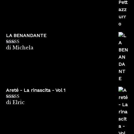
LA BENANDANTE
di Michela
Valutato
5
su
5
Areté - La rinascita - Vol 1
di Elric
Valutato
5
su
5