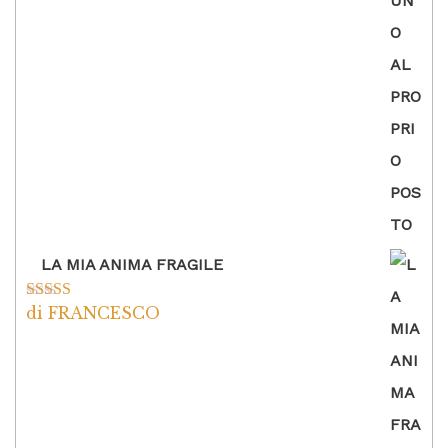
5
LA MIA ANIMA FRAGILE
di FRANCESCO
Valutato
5
su
5