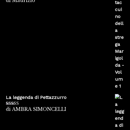
di Maurizio
Valutato
4
su 5
La leggenda di Pettazzurro
di AMBRA SIMONCELLI
Valutato
5
su
5