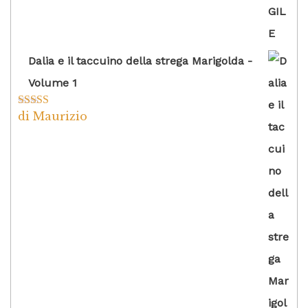
Dalia e il taccuino della strega Marigolda -
Volume 1
di Maurizio
Valutato
4
su 5