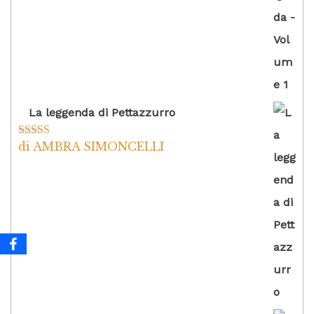
La leggenda di Pettazzurro
di AMBRA SIMONCELLI
Valutato
5
su
5