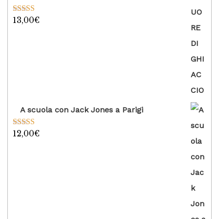
13,00
€
Valutato
5.00
su 5
A scuola con Jack Jones a Parigi
12,00
€
Valutato
5.00
su 5