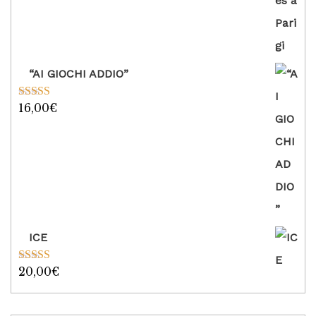
“AI GIOCHI ADDIO”
16,00
€
Valutato
5.00
su 5
ICE
20,00
€
Valutato
5.00
su 5