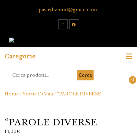
pav.edizioni1@gmail.com
Categorie
Cerca
0
Home
/
Storie Di Vita
/ “PAROLE DIVERSE
“PAROLE DIVERSE
14,00
€