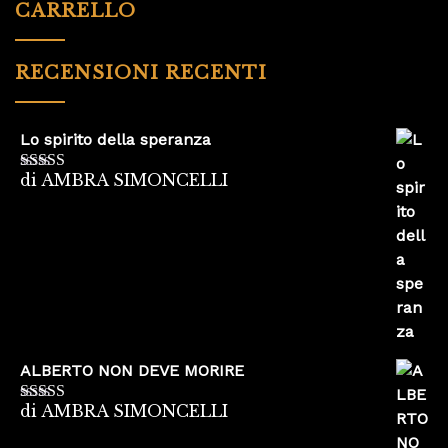
CARRELLO
RECENSIONI RECENTI
Lo spirito della speranza
di AMBRA SIMONCELLI
Valutato
5
su
5
ALBERTO NON DEVE MORIRE
di AMBRA SIMONCELLI
Valutato
5
su
5