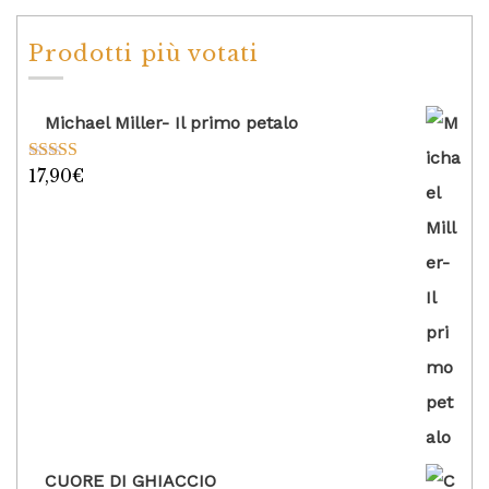
Prodotti più votati
Michael Miller- Il primo petalo
17,90
€
Valutato
5.00
su 5
CUORE DI GHIACCIO