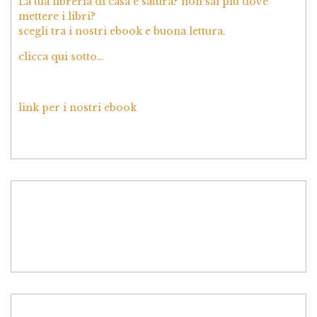
La tua libreria di casa è satura? non sai più dove
mettere i libri?
scegli tra i nostri ebook e buona lettura.
clicca qui sotto…
link per i nostri ebook