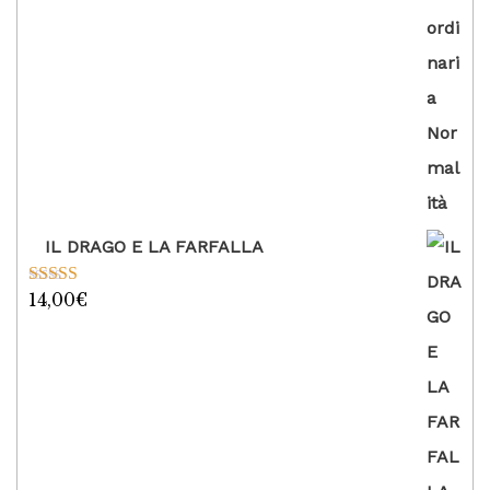
IL DRAGO E LA FARFALLA
14,00
€
Valutato
5.00
su 5