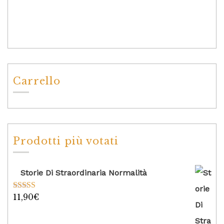
Carrello
Prodotti più votati
Storie Di Straordinaria Normalità
11,90
€
Valutato
5.00
su 5