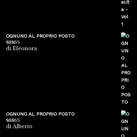
OGNUNO AL PROPRIO POSTO
di Eleonora
Valutato
5
su
5
OGNUNO AL PROPRIO POSTO
di Alberto
Valutato
5
su
5