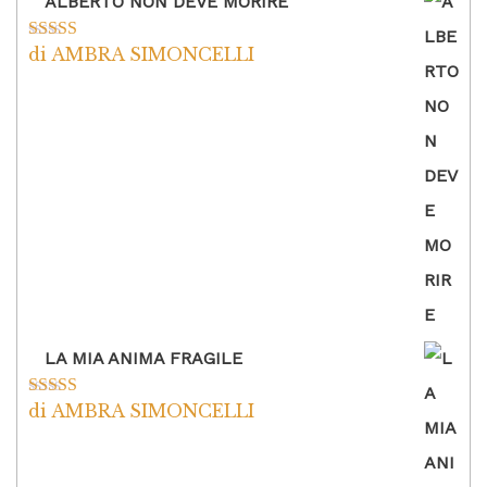
ALBERTO NON DEVE MORIRE
di AMBRA SIMONCELLI
Valutato
5
su
5
LA MIA ANIMA FRAGILE
di AMBRA SIMONCELLI
Valutato
5
su
5