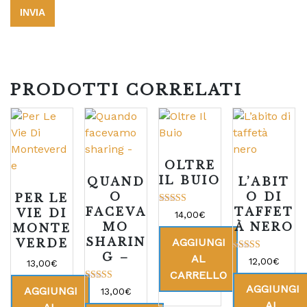
PRODOTTI CORRELATI
OLTRE
IL BUIO
QUAND
L’ABIT
O
O DI
PER LE
FACEVA
TAFFET
VIE DI
Valutato
14,00
€
5.00
MO
À NERO
MONTE
su 5
SHARIN
AGGIUNGI
VERDE
G –
AL
Valutato
12,00
€
13,00
€
5.00
CARRELLO
su 5
AGGIUNGI
Valutato
AGGIUNGI
13,00
€
5.00
AL
su 5