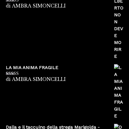
di AMBRA SIMONCELLI
Valutato
5
su
5
LA MIA ANIMA FRAGILE
di AMBRA SIMONCELLI
Valutato
5
su
5
Dalia e il taccuino della strega Marigolda -