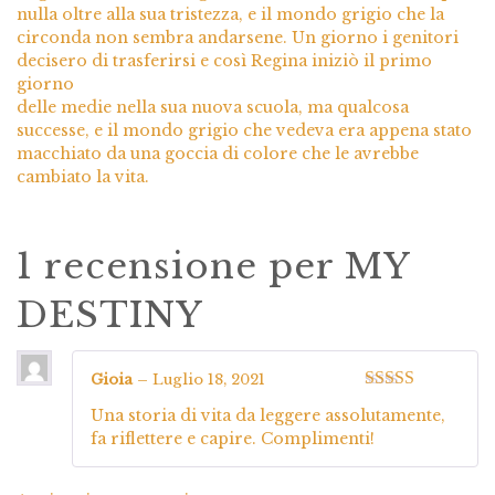
nulla oltre alla sua tristezza, e il mondo grigio che la
circonda non sembra andarsene. Un giorno i genitori
decisero di trasferirsi e così Regina iniziò il primo
giorno
delle medie nella sua nuova scuola, ma qualcosa
successe, e il mondo grigio che vedeva era appena stato
macchiato da una goccia di colore che le avrebbe
cambiato la vita.
1 recensione per
MY
DESTINY
Gioia
–
Luglio 18, 2021
Valutato
5
su
Una storia di vita da leggere assolutamente,
5
fa riflettere e capire. Complimenti!