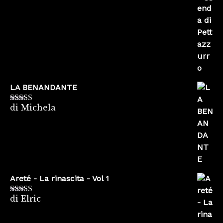
5
LA BENANDANTE
di Michela
Valutato
5
su
5
Areté - La rinascita - Vol 1
di Elric
Valutato
5
su
5