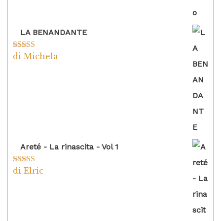
LA BENANDANTE
di Michela
Valutato
5
su
5
Areté - La rinascita - Vol 1
di Elric
Valutato
5
su
5