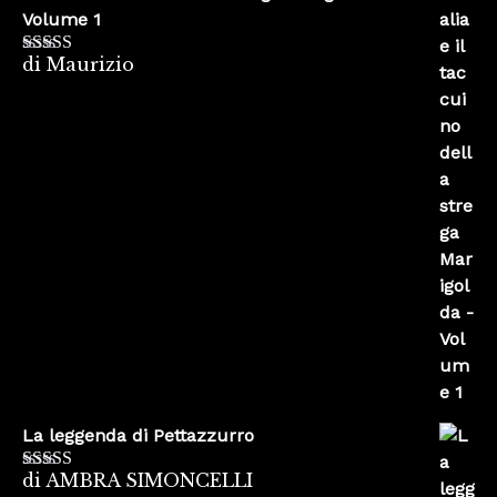
Volume 1
di Maurizio
Valutato
4
su 5
La leggenda di Pettazzurro
di AMBRA SIMONCELLI
Valutato
5
su