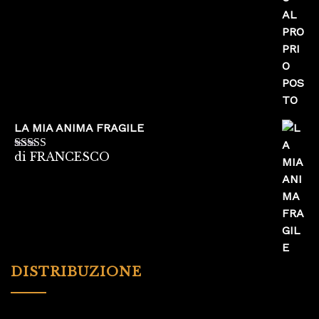
LA MIA ANIMA FRAGILE
di FRANCESCO
Valutato
5
su
5
DISTRIBUZIONE