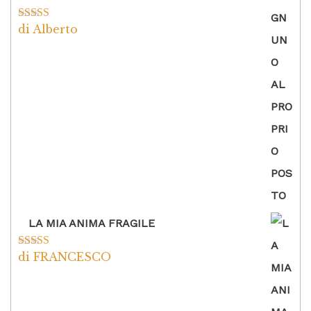
di Alberto
Valutato
5
su
5
LA MIA ANIMA FRAGILE
di FRANCESCO
Valutato
5
su
5