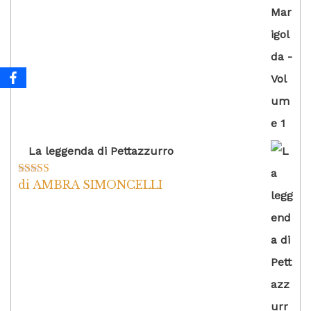
La leggenda di Pettazzurro
di AMBRA SIMONCELLI
Valutato
5
su
5