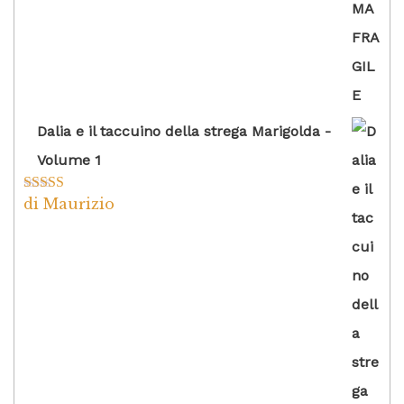
Dalia e il taccuino della strega Marigolda -
Volume 1
di Maurizio
Valutato
4
su 5