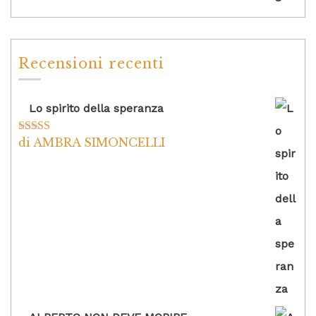
Recensioni recenti
Lo spirito della speranza
di AMBRA SIMONCELLI
Valutato
5
su
5