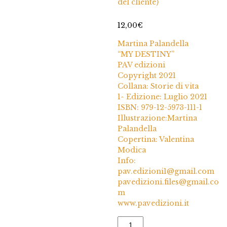
del cliente)
su 5 su base
di
recensioni
12,00
€
Martina Palandella
“MY DESTINY”
PAV edizioni
Copyright 2021
Collana: Storie di vita
1^ Edizione: Luglio 2021
ISBN: 979-12-5973-111-1
Illustrazione:Martina
Palandella
Copertina: Valentina
Modica
Info:
pav.edizioni1@gmail.com
pavedizioni.files@gmail.co
m
www.pavedizioni.it