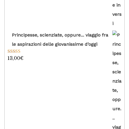
Principesse, scienziate, oppure... viaggio fra
le aspirazioni delle giovanissime d’oggi
13,00
€
Valutato
5.00
su 5