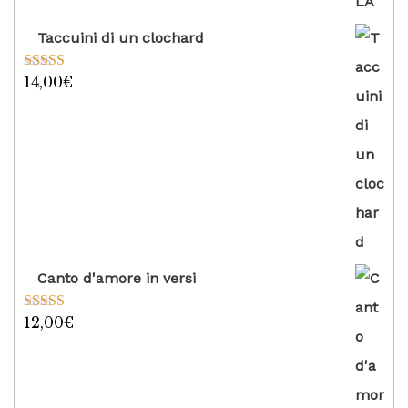
Taccuini di un clochard
14,00
€
Valutato
5.00
su 5
Canto d'amore in versi
12,00
€
Valutato
5.00
su 5