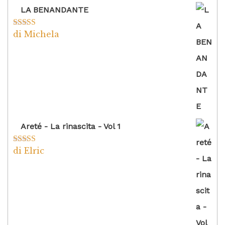
LA BENANDANTE
di Michela
Valutato
5
su
5
Areté - La rinascita - Vol 1
di Elric
Valutato
5
su
5