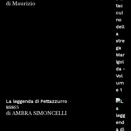
di Maurizio
Valutato
4
su 5
La leggenda di Pettazzurro
di AMBRA SIMONCELLI
Valutato
5
su
5