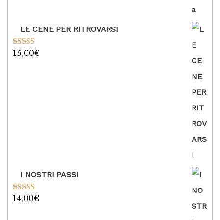
LE CENE PER RITROVARSI
15,00
€
Valutato
5.00
su 5
I NOSTRI PASSI
14,00
€
Valutato
5.00
su 5