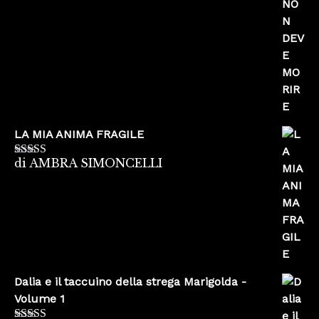
LA MIA ANIMA FRAGILE
di AMBRA SIMONCELLI
Valutato
5
su
5
Dalia e il taccuino della strega Marigolda -
Volume 1