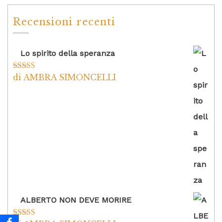
Recensioni recenti
Lo spirito della speranza
di AMBRA SIMONCELLI
Valutato
5
su
5
ALBERTO NON DEVE MORIRE