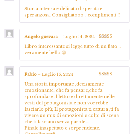
Valutato
5
su
Storia intensa e delicata disperata e
5
speranzosa. Consigliatooo….complimenti!!!
Angelo guevara
–
Luglio 14, 2024
Valutato
5
su
Libro interessante si legge tutto di un fiato …
5
veramente bello 🤩
Fabio
–
Luglio 15, 2024
Valutato
5
su
Una storia importante ,decisamente
5
emozionante, che fa pensare,che fa
sprofondare il lettore direttamente nelle
vesti del protagonista e non vorrebbe
lasciarlo più; Il protagonista ti cattura ,ti fa
vivere un mix di emozioni e colpi di scena
che ti lasciano senza parole….
Finale inaspettato e sorprendente.