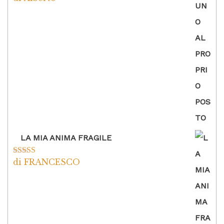
5
LA MIA ANIMA FRAGILE
di FRANCESCO
Valutato
5
su
5