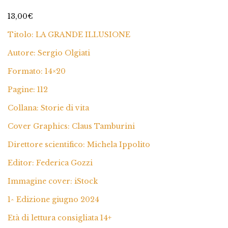
6
Valutato
5.00
su 5 su base
13,00
€
di
recensioni
Titolo: LA GRANDE ILLUSIONE
Autore: Sergio Olgiati
Formato: 14×20
Pagine: 112
Collana: Storie di vita
Cover Graphics: Claus Tamburini
Direttore scientifico: Michela Ippolito
Editor: Federica Gozzi
Immagine cover: iStock
1^ Edizione giugno 2024
Età di lettura consigliata 14+