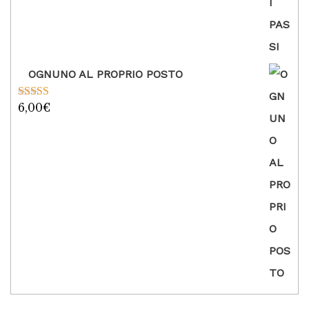
OGNUNO AL PROPRIO POSTO
6,00
€
Valutato
5.00
su 5