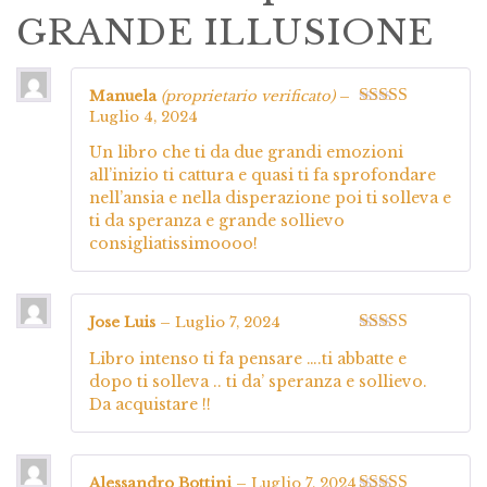
GRANDE ILLUSIONE
Manuela
(proprietario verificato)
–
Luglio 4, 2024
Valutato
5
su
5
Un libro che ti da due grandi emozioni
all’inizio ti cattura e quasi ti fa sprofondare
nell’ansia e nella disperazione poi ti solleva e
ti da speranza e grande sollievo
consigliatissimoooo!
Jose Luis
–
Luglio 7, 2024
Valutato
5
su
Libro intenso ti fa pensare ….ti abbatte e
5
dopo ti solleva .. ti da’ speranza e sollievo.
Da acquistare !!
Alessandro Bottini
–
Luglio 7, 2024