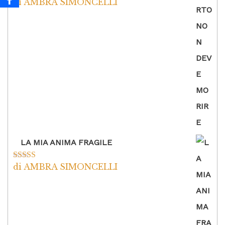
di AMBRA SIMONCELLI
Valutato
5
su
5
LA MIA ANIMA FRAGILE
di AMBRA SIMONCELLI
Valutato
5
su
5