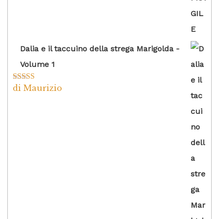
Dalia e il taccuino della strega Marigolda -
Volume 1
di Maurizio
Valutato
4
su 5