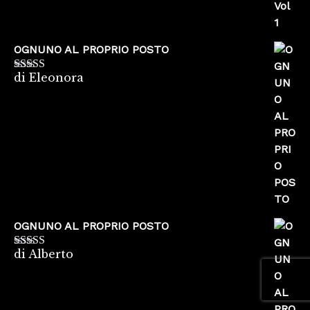
OGNUNO AL PROPRIO POSTO
di Eleonora
Valutato
5
su
5
OGNUNO AL PROPRIO POSTO
di Alberto
Valutato
5
su
5