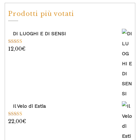
Prodotti più votati
DI LUOGHI E DI SENSI
12,00
€
Valutato
5.00
su 5
Il Velo di Estia
22,00
€
Valutato
5.00
su 5