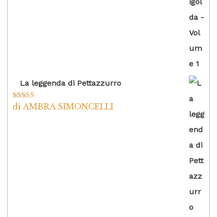
La leggenda di Pettazzurro
di AMBRA SIMONCELLI
Valutato
5
su
5