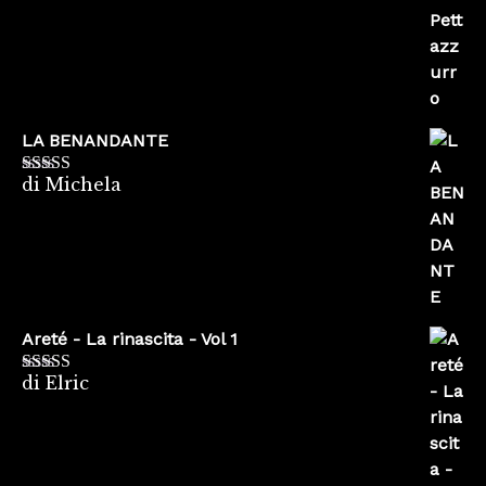
LA BENANDANTE
di Michela
Valutato
5
su
5
Areté - La rinascita - Vol 1
di Elric
Valutato
5
su
5