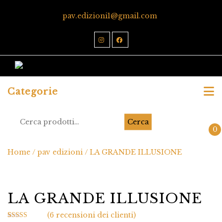
pav.edizioni1@gmail.com
Categorie
Cerca
0
Home
/
pav edizioni
/ LA GRANDE ILLUSIONE
LA GRANDE ILLUSIONE
(
6
recensioni dei clienti)