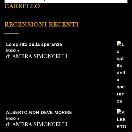
CARRELLO
RECENSIONI RECENTI
Lo spirito della speranza
di AMBRA SIMONCELLI
Valutato
5
su
5
ALBERTO NON DEVE MORIRE
di AMBRA SIMONCELLI
Valutato
5
su
5