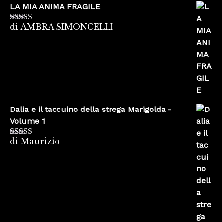
LA MIA ANIMA FRAGILE
di AMBRA SIMONCELLI
Valutato
5
su
5
Dalia e il taccuino della strega Marigolda -
Volume 1
di Maurizio
Valutato
4
su 5