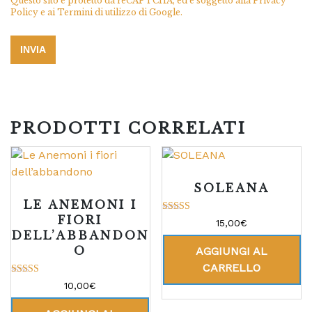
Questo sito è protetto da reCAPTCHA, ed è soggetto alla
Privacy
Policy
e ai
Termini di utilizzo
di Google.
PRODOTTI CORRELATI
SOLEANA
LE ANEMONI I
FIORI
Valutato
15,00
€
5.00
DELL’ABBANDON
su 5
O
AGGIUNGI AL
CARRELLO
Valutato
10,00
€
5.00
su 5