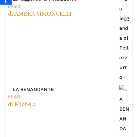
di AMBRA SIMONCELLI
Valutato
5
su
5
LA BENANDANTE
di Michela
Valutato
5
su
5