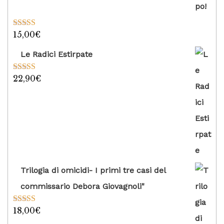
15,00
€
Valutato
5.00
su 5
Le Radici Estirpate
22,90
€
Valutato
5.00
su 5
Trilogia di omicidi- I primi tre casi del
commissario Debora Giovagnoli"
18,00
€
Valutato
5.00
su 5