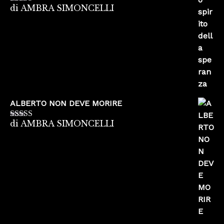
di AMBRA SIMONCELLI
Valutato
5
su
5
ALBERTO NON DEVE MORIRE
di AMBRA SIMONCELLI
Valutato
5
su
5