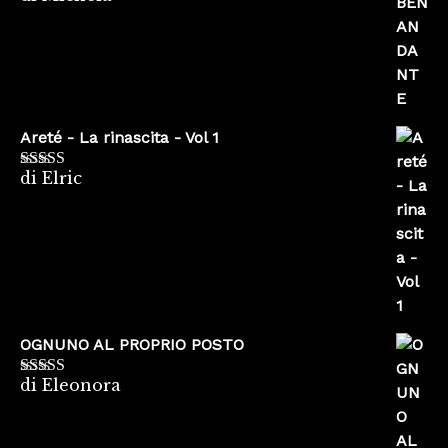
5
Areté - La rinascita - Vol 1
di Elric
Valutato
5
su
5
OGNUNO AL PROPRIO POSTO
di Eleonora
Valutato
5
su
5