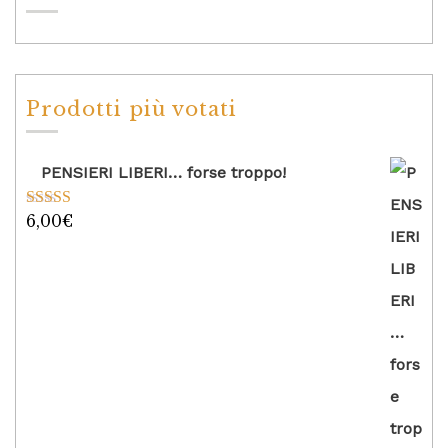
Prodotti più votati
PENSIERI LIBERI… forse troppo!
6,00
€
Valutato
5.00
su 5