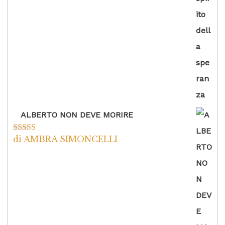
ALBERTO NON DEVE MORIRE
di AMBRA SIMONCELLI
Valutato
5
su
5