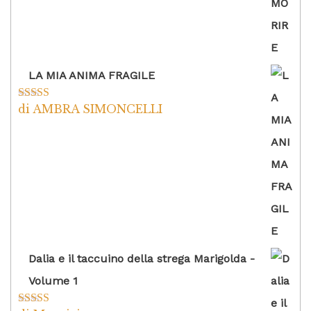
LA MIA ANIMA FRAGILE
di AMBRA SIMONCELLI
Valutato
5
su
5
Dalia e il taccuino della strega Marigolda -
Volume 1