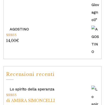
AGOSTINO
14,00
€
Valutato
5.00
su 5
Recensioni recenti
Lo spirito della speranza
di AMBRA SIMONCELLI
Valutato
5
su
5