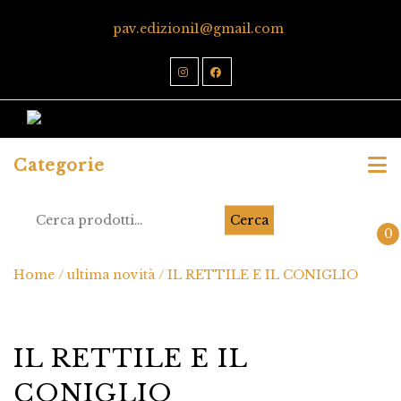
pav.edizioni1@gmail.com
Categorie
Cerca
0
Home
/
ultima novità
/ IL RETTILE E IL CONIGLIO
IL RETTILE E IL
CONIGLIO