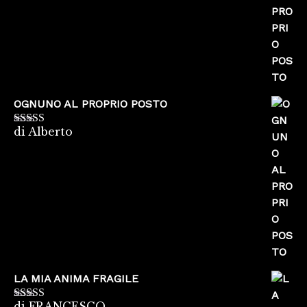
OGNUNO AL PROPRIO POSTO
di Alberto
Valutato
5
su
5
LA MIA ANIMA FRAGILE
di FRANCESCO