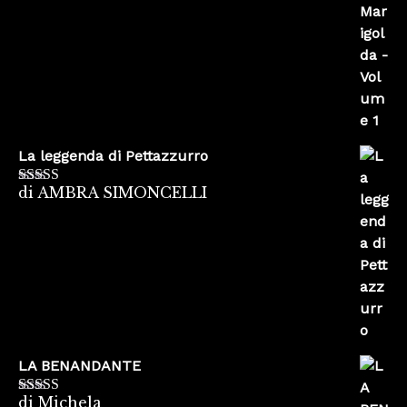
La leggenda di Pettazzurro
di AMBRA SIMONCELLI
Valutato
5
su
5
LA BENANDANTE
di Michela
Valutato
5
su