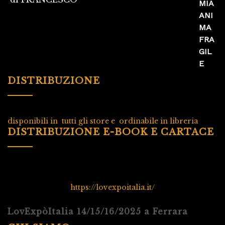
Valutato
5
su
5
DISTRIBUZIONE
disponibili in tutti gli store e ordinabile in libreria
DISTRIBUZIONE E-BOOK E CARTACE
https://lovexpoitalia.it/
LovExpòItalia 14/15/16/2025 a Ferrara