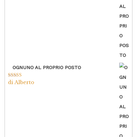
OGNUNO AL PROPRIO POSTO
di Alberto
Valutato
5
su
5