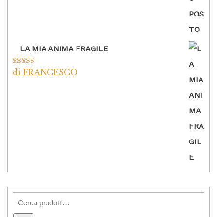
LA MIA ANIMA FRAGILE
di FRANCESCO
Valutato
5
su
5