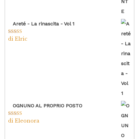
Areté - La rinascita - Vol 1
di Elric
Valutato
5
su
5
OGNUNO AL PROPRIO POSTO
di Eleonora
Valutato
5
su
5