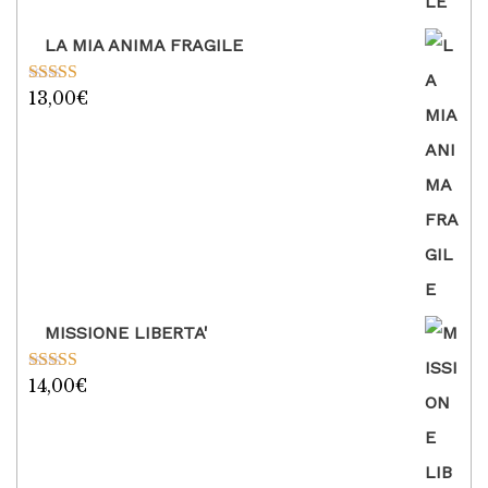
LA MIA ANIMA FRAGILE
13,00
€
Valutato
5.00
su 5
MISSIONE LIBERTA'
14,00
€
Valutato
5.00
su 5