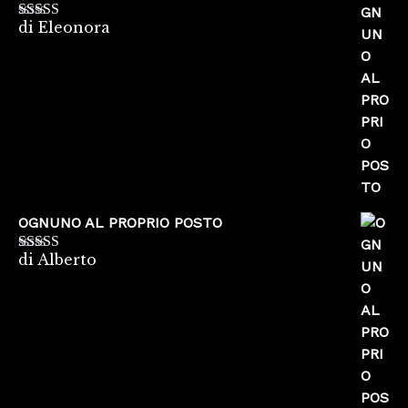
di Eleonora
Valutato
5
su
5
OGNUNO AL PROPRIO POSTO
di Alberto
Valutato
5
su
5