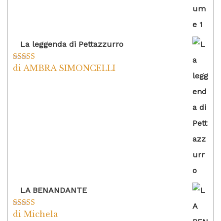
La leggenda di Pettazzurro
di AMBRA SIMONCELLI
Valutato
5
su
5
LA BENANDANTE
di Michela
Valutato
5
su