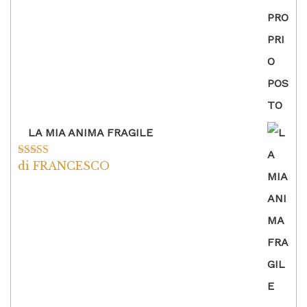
LA MIA ANIMA FRAGILE
di FRANCESCO
Valutato
5
su
5