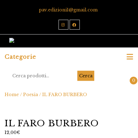
pav.edizioni1@gmail.com
Categorie
Cerca
0
Home
/
Poesia
/ IL FARO BURBERO
IL FARO BURBERO
12,00
€