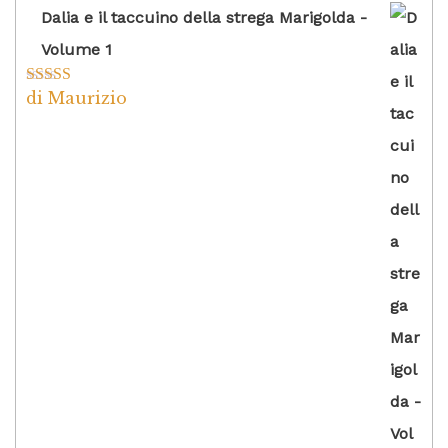
Dalia e il taccuino della strega Marigolda -
Volume 1
di Maurizio
Valutato
4
su 5