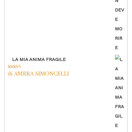
LA MIA ANIMA FRAGILE
di AMBRA SIMONCELLI
Valutato
5
su
5