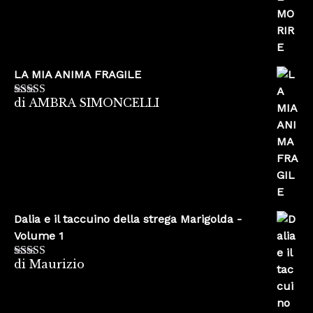
LA MIA ANIMA FRAGILE
di AMBRA SIMONCELLI
Valutato
5
su
5
Dalia e il taccuino della strega Marigolda -
Volume 1
di Maurizio
Valutato
4
su 5