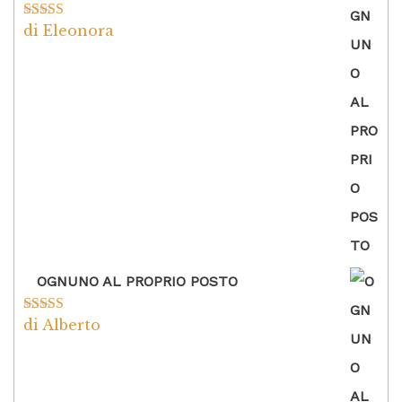
di Eleonora
Valutato
5
su
5
OGNUNO AL PROPRIO POSTO
di Alberto
Valutato
5
su
5