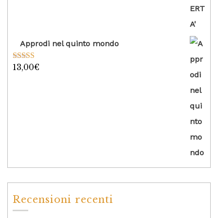
Approdi nel quinto mondo
13,00
€
Valutato
5.00
su 5
Recensioni recenti