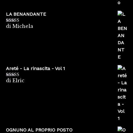
LA BENANDANTE
di Michela
Valutato
5
su
5
Areté - La rinascita - Vol 1
di Elric
Valutato
5
su
5
OGNUNO AL PROPRIO POSTO