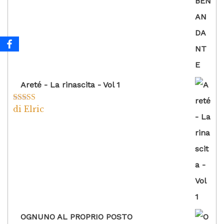
5
Areté - La rinascita - Vol 1
di Elric
Valutato
5
su
5
OGNUNO AL PROPRIO POSTO