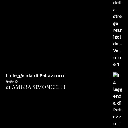
La leggenda di Pettazzurro
di AMBRA SIMONCELLI
Valutato
5
su
5