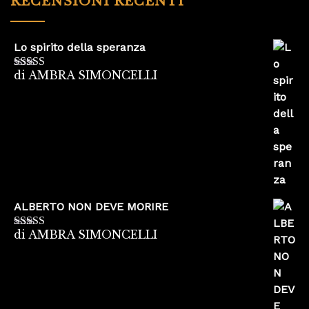
RECENSIONI RECENTI
Lo spirito della speranza
di AMBRA SIMONCELLI
Valutato
5
su
5
ALBERTO NON DEVE MORIRE
di AMBRA SIMONCELLI
Valutato
5
su
5