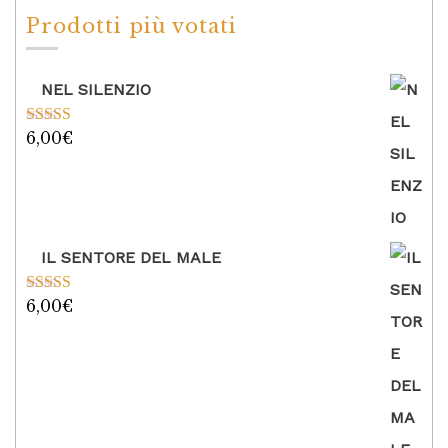
Prodotti più votati
NEL SILENZIO
6,00
€
Valutato
5.00
su 5
IL SENTORE DEL MALE
6,00
€
Valutato
5.00
su 5