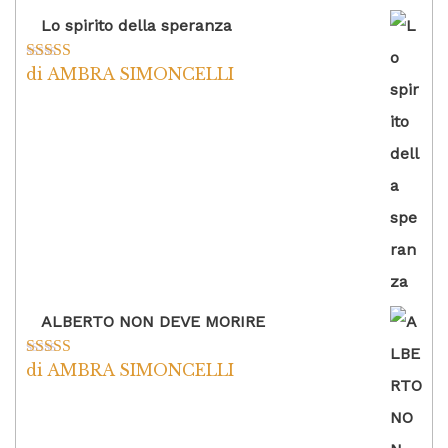
Lo spirito della speranza
di AMBRA SIMONCELLI
Valutato
5
su
5
ALBERTO NON DEVE MORIRE
di AMBRA SIMONCELLI
Valutato
5
su
5