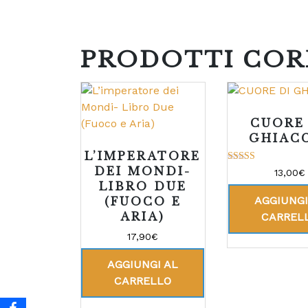
PRODOTTI COR
CUORE
GHIAC
L’IMPERATORE
DEI MONDI-
Valutato
13,00
€
5.00
LIBRO DUE
su 5
AGGIUNGI
(FUOCO E
ARIA)
CARREL
17,90
€
AGGIUNGI AL
CARRELLO