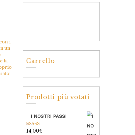
con i
in un
e
Carrello
e la
roprio
sato!
Prodotti più votati
I NOSTRI PASSI
14,00
€
Valutato
5.00