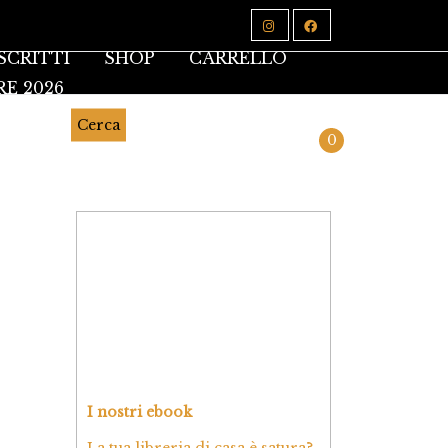
SCRITTI
SHOP
CARRELLO
RE 2026
Cerca
0
I nostri ebook
La tua libreria di casa è satura?