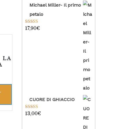
Michael Miller- Il primo
petalo
17,90
€
Valutato
5.00
su 5
 LA
A
L
CUORE DI GHIACCIO
13,00
€
Valutato
5.00
su 5