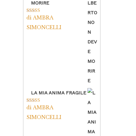
MORIRE
di AMBRA
Valutato
5
su
5
SIMONCELLI
LA MIA ANIMA FRAGILE
di AMBRA
Valutato
5
su
5
SIMONCELLI