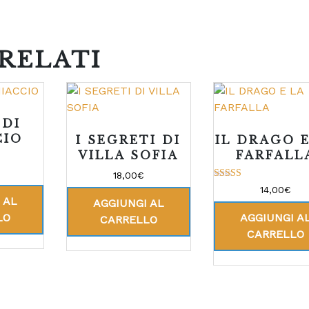
RELATI
 DI
CIO
I SEGRETI DI
IL DRAGO E
VILLA SOFIA
FARFALL
18,00
€
Valutato
14,00
€
5.00
 AL
AGGIUNGI AL
su 5
LO
AGGIUNGI A
CARRELLO
CARRELLO