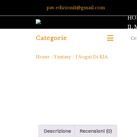
pav.edizioni1@gmail.com
HO
IL
Categorie
Home
/
Fantasy
/ I Sogni Di KIA
Descrizione
Recensioni (0)