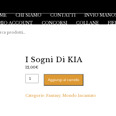
ME
CHI SIAMO
CONTATTI
INVIO MANO
 MIO ACCOUNT
CONCORSI
COLLANE
FIE
I Sogni Di KIA
12,00
€
Aggiungi al carrello
Categorie:
Fantasy
,
Mondo Incantato