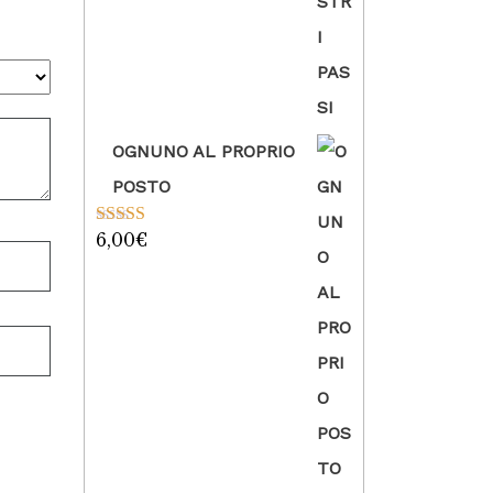
su 5
OGNUNO AL PROPRIO
POSTO
6,00
€
Valutato
5.00
su 5