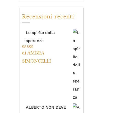
Recensioni recenti
Lo spirito della
speranza
di AMBRA
Valutato
5
su
5
SIMONCELLI
ALBERTO NON DEVE