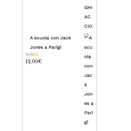
A scuola con Jack
Jones a Parigi
12,00
€
Valutato
5.00
su 5