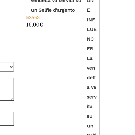
vendetta va servita su
un Selfie d’argento
16,00
€
Valutato
5.00
su 5