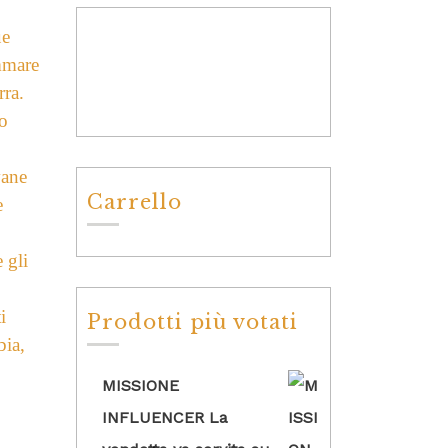
ue
ammare
rra.
no
vane
Carrello
e
 gli
i
Prodotti più votati
bia,
MISSIONE
INFLUENCER La