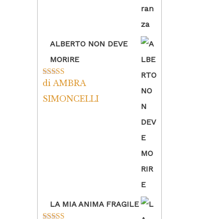
ALBERTO NON DEVE
MORIRE
di AMBRA
Valutato
5
su
5
SIMONCELLI
LA MIA ANIMA FRAGILE