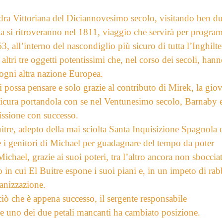
ndra Vittoriana del Diciannovesimo secolo, visitando ben d
lta si ritroveranno nel 1811, viaggio che servirà per progr
3, all’interno del nascondiglio più sicuro di tutta l’Inghilte
, altri tre oggetti potentissimi che, nel corso dei secoli, han
 ogni altra nazione Europea.
i possa pensare e solo grazie al contributo di Mirek, la gio
sicura portandola con se nel Ventunesimo secolo, Barnaby 
issione con successo.
itre, adepto della mai sciolta Santa Inquisizione Spagnola e
e i genitori di Michael per guadagnare del tempo da poter
Michael, grazie ai suoi poteri, tra l’altro ancora non sbocciat
 in cui El Buitre espone i suoi
piani e, in un impeto di rab
ganizzazione.
ciò che è appena successo, il sergente responsabile
e uno dei due petali mancanti ha cambiato posizione.