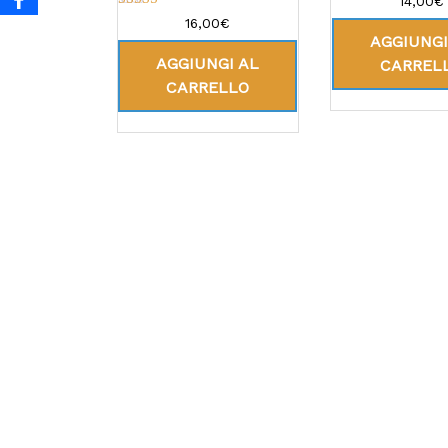
14,00
€
5.00
Valutato
16,00
€
su 5
5.00
AGGIUNGI
su 5
AGGIUNGI AL
CARREL
CARRELLO