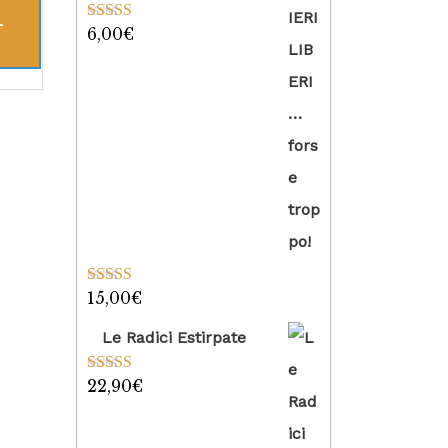
L
6,00
€
Valutato
5.00
su 5
15,00
€
Valutato
5.00
su 5
Le Radici Estirpate
22,90
€
Valutato
5.00
su 5