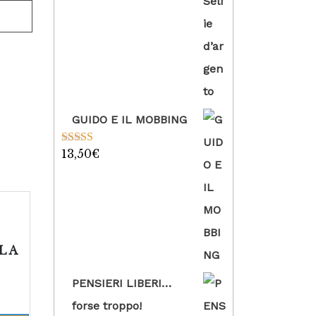
GUIDO E IL MOBBING
13,50
€
Valutato
5.00
su 5
 LA
PENSIERI LIBERI…
forse troppo!