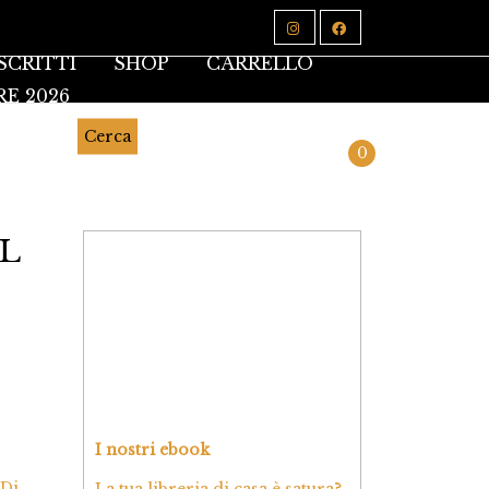
SCRITTI
SHOP
CARRELLO
RE 2026
Cerca
0
L
I nostri ebook
 Di
La tua libreria di casa è satura?