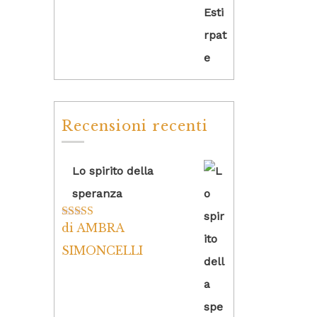
Recensioni recenti
Lo spirito della
speranza
di AMBRA
Valutato
5
su
5
SIMONCELLI