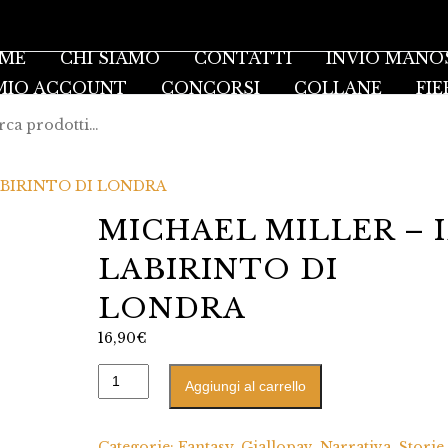
ME
CHI SIAMO
CONTATTI
INVIO MANO
 MIO ACCOUNT
CONCORSI
COLLANE
FIE
ABIRINTO DI LONDRA
MICHAEL MILLER – I
LABIRINTO DI
LONDRA
16,90
€
Aggiungi al carrello
Categorie:
Fantasy
,
Giallopav
,
Narrativa
,
Storie