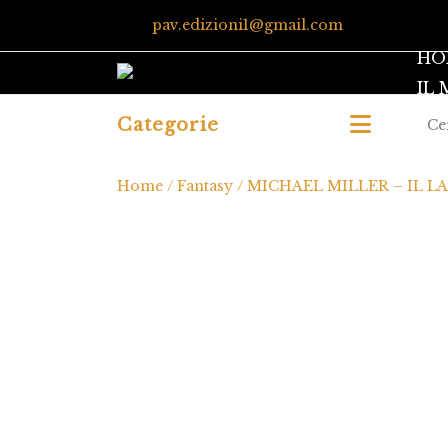
pav.edizioni1@gmail.com
HO
IL
Categorie
Home
/
Fantasy
/ MICHAEL MILLER – IL L