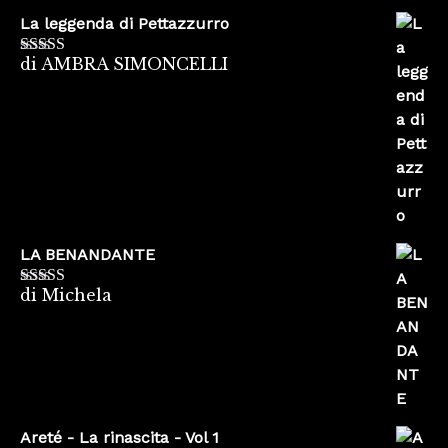
La leggenda di Pettazzurro
di AMBRA SIMONCELLI
Valutato
5
su
5
LA BENANDANTE
di Michela
Valutato
5
su
5
Areté - La rinascita - Vol 1