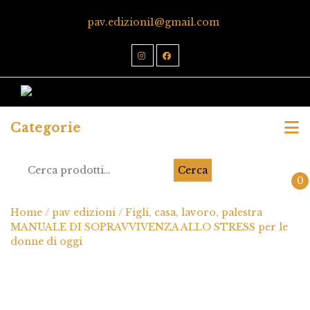
pav.edizioni1@gmail.com
Categorie
Cerca
0
Home
/
pav edizioni
/ Figli, casa, lavoro, palestra
MANUALE DI SOPRAVVIVENZA ALLO STRESS per le
donne di oggi