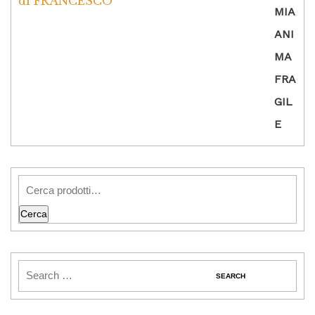
di FRANCESCO
Valutato
5
su
5
Cerca