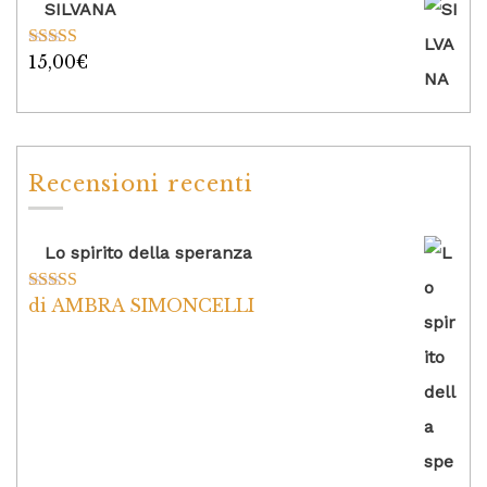
SILVANA
15,00
€
Valutato
5.00
su 5
Recensioni recenti
Lo spirito della speranza
di AMBRA SIMONCELLI
Valutato
5
su
5