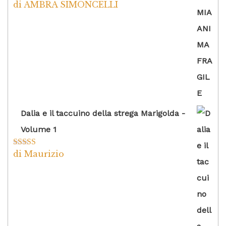
di AMBRA SIMONCELLI
Valutato
5
su
5
Dalia e il taccuino della strega Marigolda -
Volume 1
di Maurizio
Valutato
4
su 5