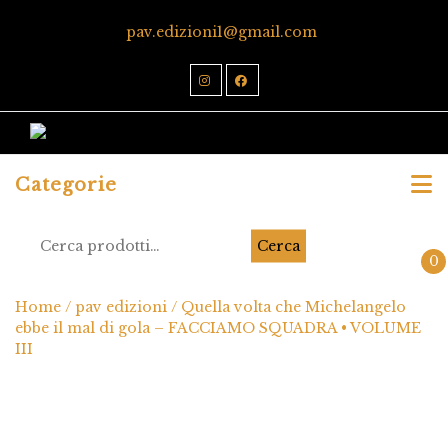
pav.edizioni1@gmail.com
Categorie
Cerca
0
Home
/
pav edizioni
/ Quella volta che Michelangelo
ebbe il mal di gola – FACCIAMO SQUADRA • VOLUME
III