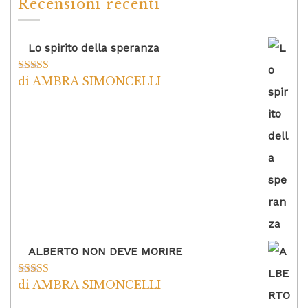
Recensioni recenti
Lo spirito della speranza
di AMBRA SIMONCELLI
Valutato
5
su
5
ALBERTO NON DEVE MORIRE
di AMBRA SIMONCELLI
Valutato
5
su
5