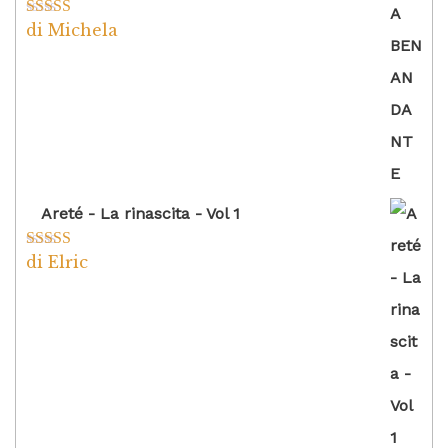
di Michela
Valutato
5
su
5
Areté - La rinascita - Vol 1
di Elric
Valutato
5
su
5