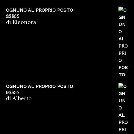
OGNUNO AL PROPRIO POSTO
di Eleonora
Valutato
5
su
5
OGNUNO AL PROPRIO POSTO
di Alberto
Valutato
5
su
5