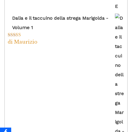
Dalia e il taccuino della strega Marigolda -
Volume 1
di Maurizio
Valutato
4
su 5