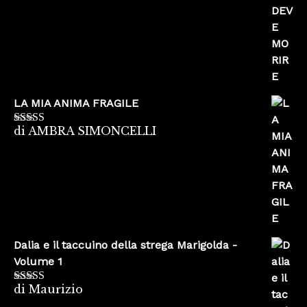
LA MIA ANIMA FRAGILE
di AMBRA SIMONCELLI
Valutato
5
su
5
Dalia e il taccuino della strega Marigolda -
Volume 1
di Maurizio
Valutato
4
su 5