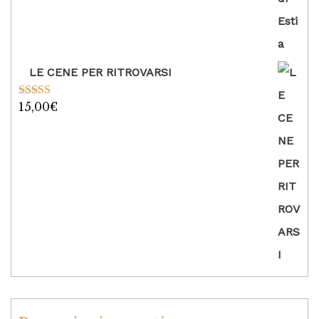
LE CENE PER RITROVARSI
15,00
€
Valutato
5.00
su 5