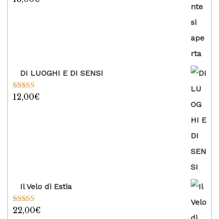
su 5
DI LUOGHI E DI SENSI
12,00
€
Valutato
5.00
su 5
Il Velo di Estia
22,00
€
Valutato
5.00
su 5