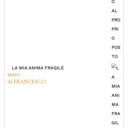
LA MIA ANIMA FRAGILE
di FRANCESCO
Valutato
5
su
5