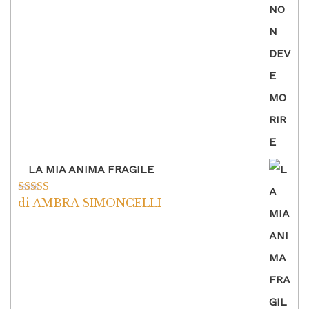
LA MIA ANIMA FRAGILE
di AMBRA SIMONCELLI
Valutato
5
su
5