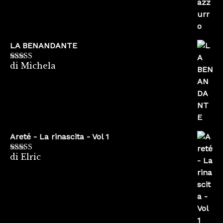
LA BENANDANTE
di Michela
Valutato
5
su
5
Areté - La rinascita - Vol 1
di Elric
Valutato
5
su
5