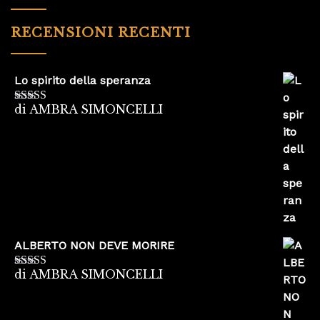
RECENSIONI RECENTI
Lo spirito della speranza
di AMBRA SIMONCELLI
Valutato
5
su
5
ALBERTO NON DEVE MORIRE
di AMBRA SIMONCELLI
Valutato
5
su
5