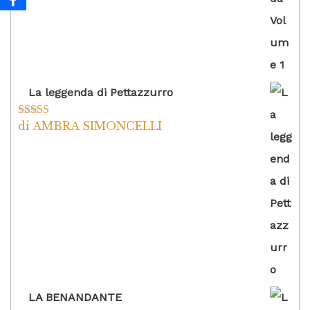
La leggenda di Pettazzurro
di AMBRA SIMONCELLI
Valutato
5
su
5
LA BENANDANTE