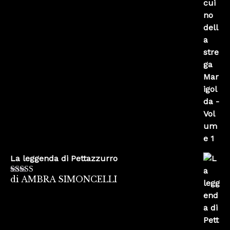
La leggenda di Pettazzurro
di AMBRA SIMONCELLI
Valutato
5
su
5