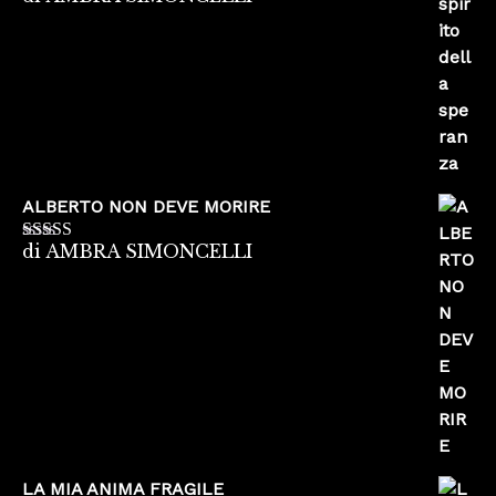
5
ALBERTO NON DEVE MORIRE
di AMBRA SIMONCELLI
Valutato
5
su
5
LA MIA ANIMA FRAGILE