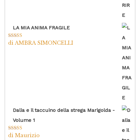
LA MIA ANIMA FRAGILE
di AMBRA SIMONCELLI
Valutato
5
su
5
Dalia e il taccuino della strega Marigolda -
Volume 1
di Maurizio
Valutato
4