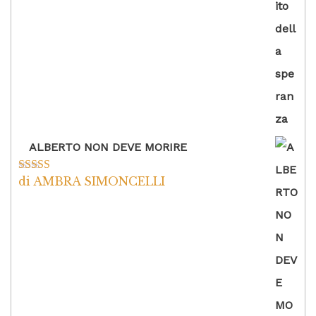
ALBERTO NON DEVE MORIRE
di AMBRA SIMONCELLI
Valutato
5
su
5