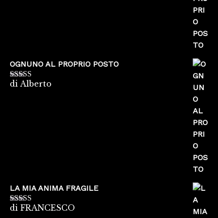
OGNUNO AL PROPRIO POSTO
di Alberto
Valutato
5
su
5
LA MIA ANIMA FRAGILE
di FRANCESCO
Valutato
5
su
5