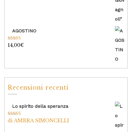
AGOSTINO
14,00
€
Valutato
5.00
su 5
Recensioni recenti
Lo spirito della speranza
di AMBRA SIMONCELLI
Valutato
5
su
5