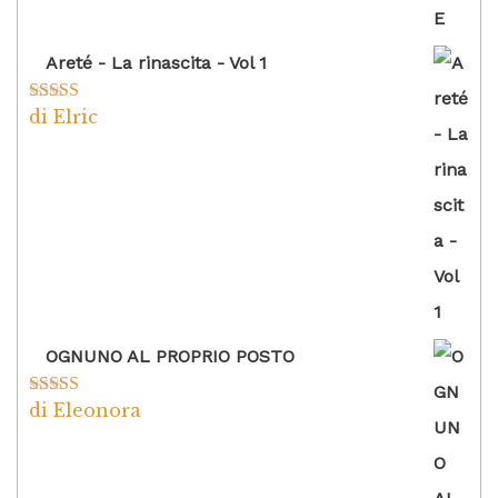
Areté - La rinascita - Vol 1
di Elric
Valutato
5
su
5
OGNUNO AL PROPRIO POSTO
di Eleonora
Valutato
5
su
5