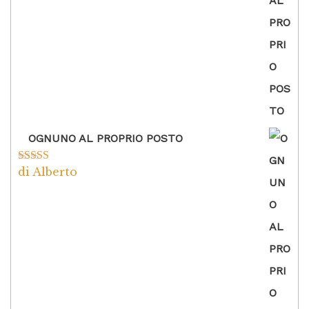
OGNUNO AL PROPRIO POSTO
di Alberto
Valutato
5
su
5