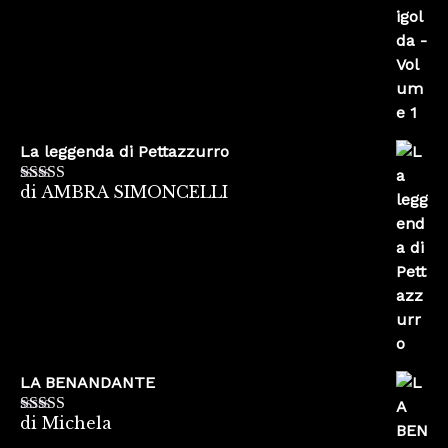
La leggenda di Pettazzurro
di AMBRA SIMONCELLI
Valutato
5
su
5
LA BENANDANTE
di Michela
Valutato
5
su
5