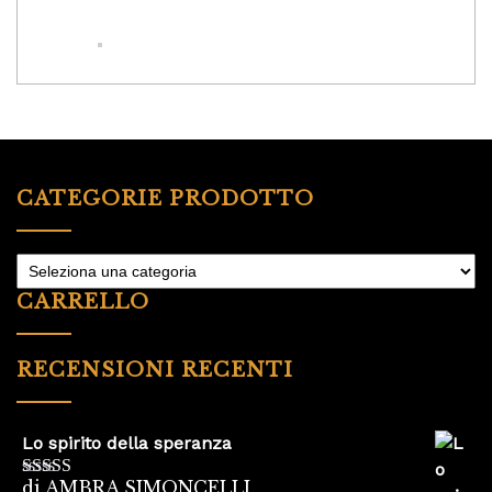
CATEGORIE PRODOTTO
CARRELLO
RECENSIONI RECENTI
Lo spirito della speranza
di AMBRA SIMONCELLI
Valutato
5
su