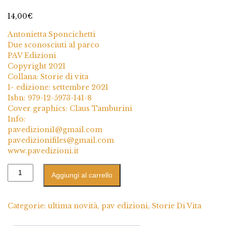
1
Valutato
5.00
su 5 su base
14,00
€
di
recensioni
Antonietta Sponcichetti
Due sconosciuti al parco
PAV Edizioni
Copyright 2021
Collana: Storie di vita
1^ edizione: settembre 2021
Isbn: 979-12-5973-141-8
Cover graphics: Claus Tamburini
Info:
pavedizioni1@gmail.com
pavedizionifiles@gmail.com
www.pavedizioni.it
Aggiungi al carrello
Categorie:
ultima novità
,
pav edizioni
,
Storie Di Vita