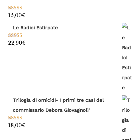
15,00
€
Valutato
5.00
su 5
Le Radici Estirpate
22,90
€
Valutato
5.00
su 5
Trilogia di omicidi- I primi tre casi del
commissario Debora Giovagnoli"
18,00
€
Valutato
5.00
su 5