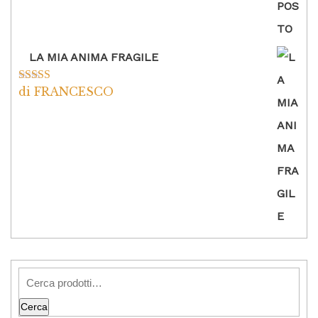
LA MIA ANIMA FRAGILE
di FRANCESCO
Valutato
5
su
5
Cerca