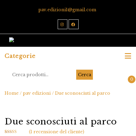
pav.edizioni1@gmail.com
Categorie
Cerca
0
Home
/
pav edizioni
/ Due sconosciuti al parco
Due sconosciuti al parco
(
1
recensione del cliente)