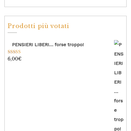
Prodotti più votati
PENSIERI LIBERI… forse troppo!
6,00
€
Valutato
5.00
su 5