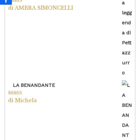
di AMBRA SIMONCELLI
Valutato
5
su
5
LA BENANDANTE
di Michela
Valutato
5
su
5