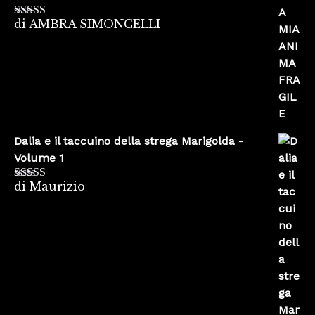
di AMBRA SIMONCELLI
Valutato
5
su
5
Dalia e il taccuino della strega Marigolda -
Volume 1
di Maurizio
Valutato
4
su 5