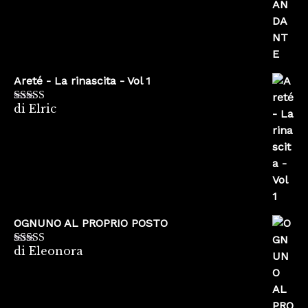
Areté - La rinascita - Vol 1
di Elric
Valutato
5
su
5
OGNUNO AL PROPRIO POSTO
di Eleonora
Valutato
5
su
5