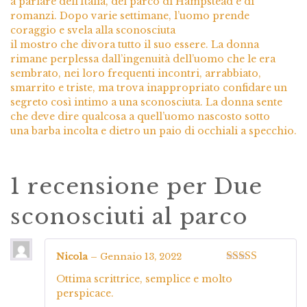
a parlare dell’Italia, del parco di Hampstead e di
romanzi. Dopo varie settimane, l’uomo prende
coraggio e svela alla sconosciuta
il mostro che divora tutto il suo essere. La donna
rimane perplessa dall’ingenuità dell’uomo che le era
sembrato, nei loro frequenti incontri, arrabbiato,
smarrito e triste, ma trova inappropriato confidare un
segreto così intimo a una sconosciuta. La donna sente
che deve dire qualcosa a quell’uomo nascosto sotto
una barba incolta e dietro un paio di occhiali a specchio.
1 recensione per
Due
sconosciuti al parco
Nicola
–
Gennaio 13, 2022
Valutato
5
su
Ottima scrittrice, semplice e molto
5
perspicace.