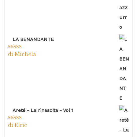
LA BENANDANTE
di Michela
Valutato
5
su
5
Areté - La rinascita - Vol 1
di Elric
Valutato
5
su
5