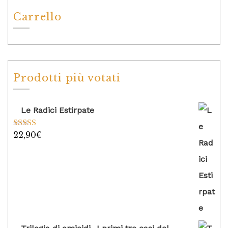
Carrello
Prodotti più votati
Le Radici Estirpate
22,90
€
Valutato
5.00
su 5