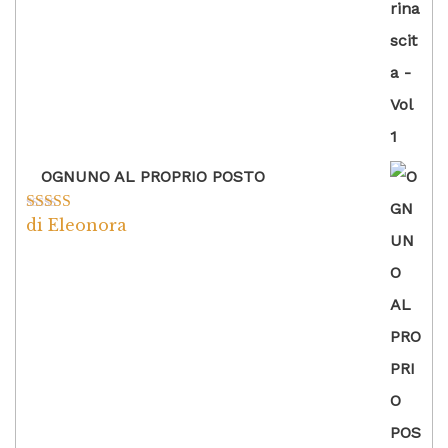
OGNUNO AL PROPRIO POSTO
di Eleonora
Valutato
5
su
5