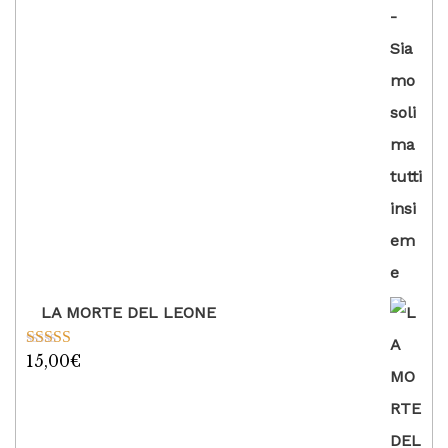
LA MORTE DEL LEONE
15,00
€
Valutato
5.00
su 5