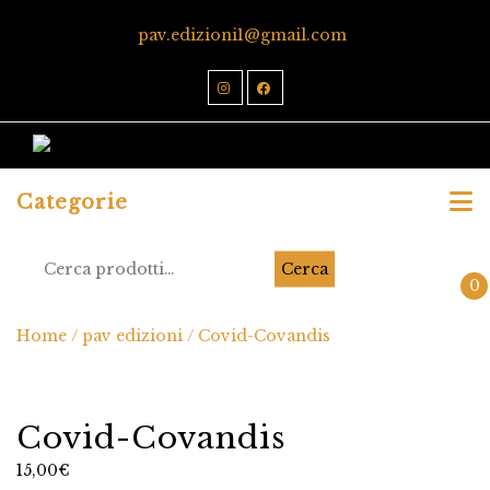
pav.edizioni1@gmail.com
Categorie
Cerca
0
Home
/
pav edizioni
/ Covid-Covandis
Covid-Covandis
15,00
€