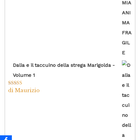
5
Dalia e il taccuino della strega Marigolda -
Volume 1
di Maurizio
Valutato
4
su 5