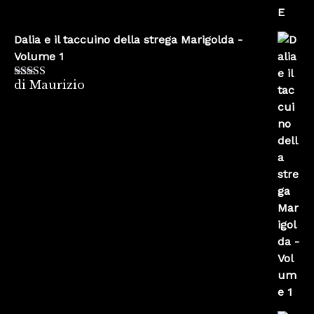
Dalia e il taccuino della strega Marigolda -
Volume 1
di Maurizio
Valutato
4
su 5