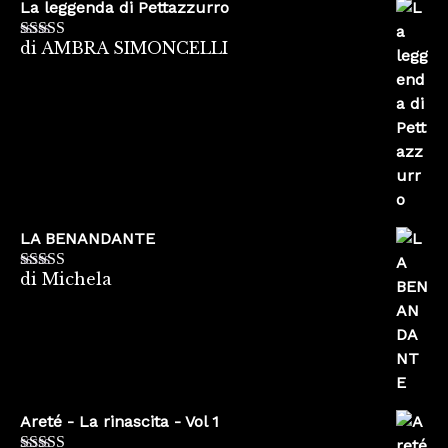
La leggenda di Pettazzurro
di AMBRA SIMONCELLI
Valutato
5
su
5
LA BENANDANTE
di Michela
Valutato
5
su
5
Areté - La rinascita - Vol 1