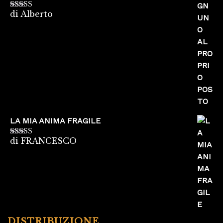
di Alberto
Valutato
5
su
5
LA MIA ANIMA FRAGILE
di FRANCESCO
Valutato
5
su
5
DISTRIBUZIONE