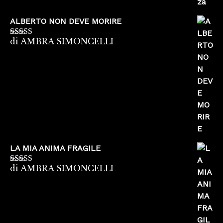
ALBERTO NON DEVE MORIRE
di AMBRA SIMONCELLI
Valutato
5
su
5
LA MIA ANIMA FRAGILE
di AMBRA SIMONCELLI
Valutato
5
su
5