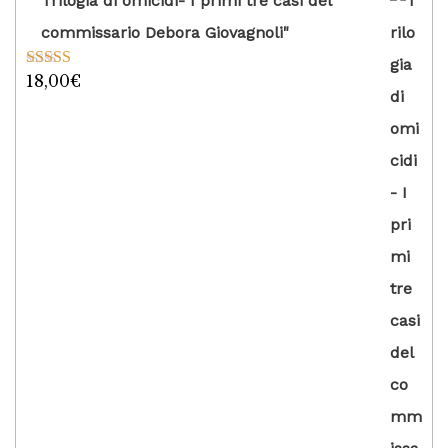
Trilogia di omicidi- I primi tre casi del
commissario Debora Giovagnoli"
18,00
€
Valutato
5.00
su 5