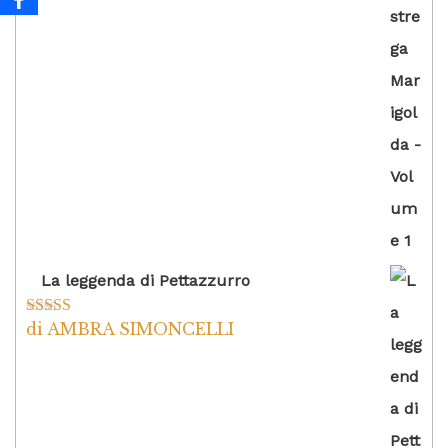
La leggenda di Pettazzurro
di AMBRA SIMONCELLI
Valutato
5
su
5