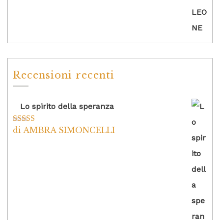
Recensioni recenti
Lo spirito della speranza
di AMBRA SIMONCELLI
Valutato
5
su
5