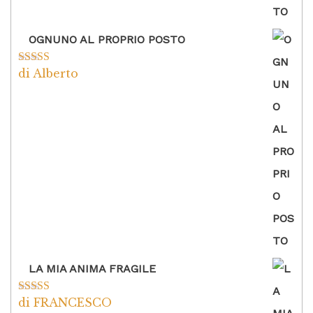
OGNUNO AL PROPRIO POSTO
di Alberto
Valutato
5
su
5
LA MIA ANIMA FRAGILE
di FRANCESCO
Valutato
5
su