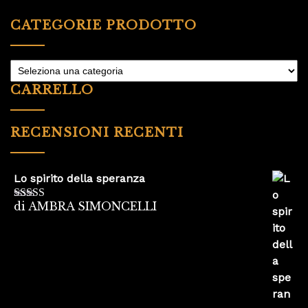
CATEGORIE PRODOTTO
CARRELLO
RECENSIONI RECENTI
Lo spirito della speranza
di AMBRA SIMONCELLI
Valutato
5
su
5