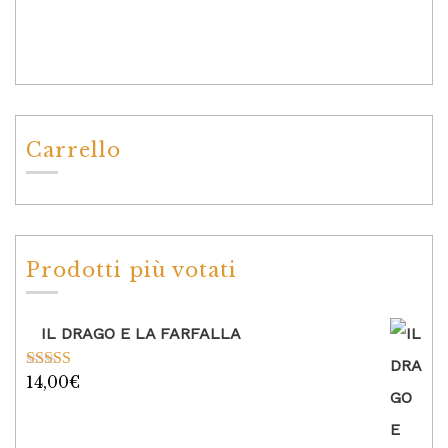
Carrello
Prodotti più votati
IL DRAGO E LA FARFALLA
14,00
€
Valutato
5.00
su 5