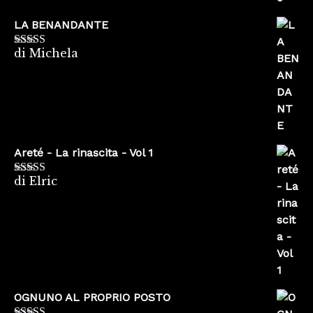
LA BENANDANTE
di Michela
Valutato
5
su
5
Areté - La rinascita - Vol 1
di Elric
Valutato
5
su
5
OGNUNO AL PROPRIO POSTO