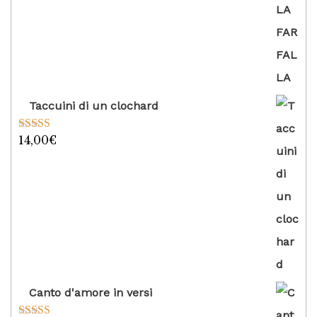
Taccuini di un clochard
14,00
€
Valutato
5.00
su 5
Canto d'amore in versi