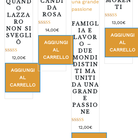
MOREN
CANDI
QUAND
TI
DA
O
ROSA
LAZZA
RO
Valutato
13,00
€
FAMIGL
5.00
NON SI
Valutato
su 5
14,00
€
IA E
5.00
AGGIUNGI
SVEGLI
LAVOR
su 5
Ò
AGGIUNGI
AL
O –
AL
CARRELLO
DUE
CARRELLO
Valutato
MONDI
12,00
€
5.00
DISTIN
su 5
AGGIUNGI
TI MA
AL
UNITI
DA UNA
CARRELLO
GRAND
E
PASSIO
NE
Valutato
12,00
€
5.00
su 5