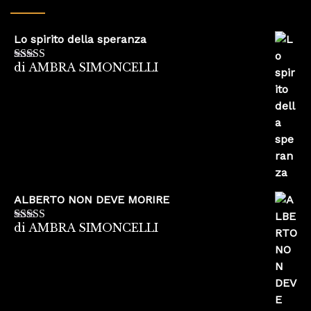
Lo spirito della speranza
di AMBRA SIMONCELLI
Valutato
5
su
5
ALBERTO NON DEVE MORIRE
di AMBRA SIMONCELLI
Valutato
5
su
5