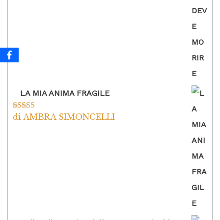
LA MIA ANIMA FRAGILE
di AMBRA SIMONCELLI
Valutato
5
su
5