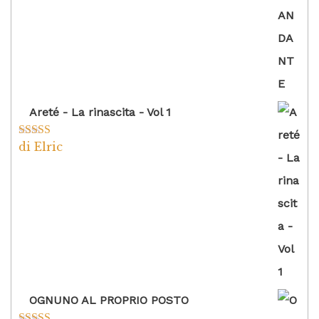
Areté - La rinascita - Vol 1
di Elric
Valutato
5
su
5
OGNUNO AL PROPRIO POSTO