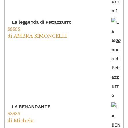
La leggenda di Pettazzurro
di AMBRA SIMONCELLI
Valutato
5
su
5
LA BENANDANTE
di Michela
Valutato
5
su
5