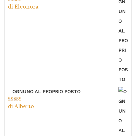
di Eleonora
Valutato
5
su
5
OGNUNO AL PROPRIO POSTO
di Alberto
Valutato
5
su
5