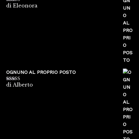
di Eleonora
Valutato
5
su
5
OGNUNO AL PROPRIO POSTO
di Alberto
Valutato
5
su
5