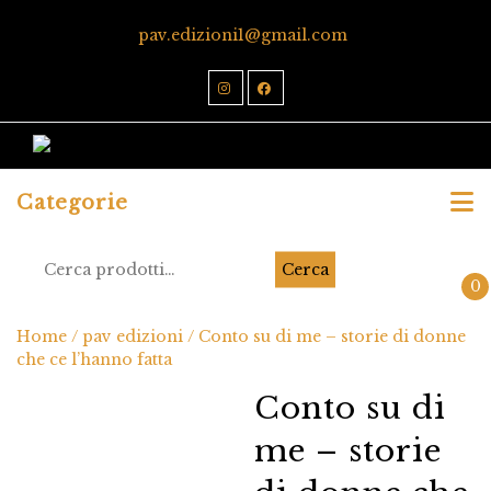
pav.edizioni1@gmail.com
Categorie
Cerca
0
Home
/
pav edizioni
/ Conto su di me – storie di donne
che ce l’hanno fatta
Conto su di
me – storie