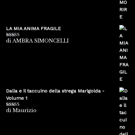
LA MIA ANIMA FRAGILE
di AMBRA SIMONCELLI
Valutato
5
su
5
Dalia e il taccuino della strega Marigolda -
Volume 1
di Maurizio
Valutato
4
su 5