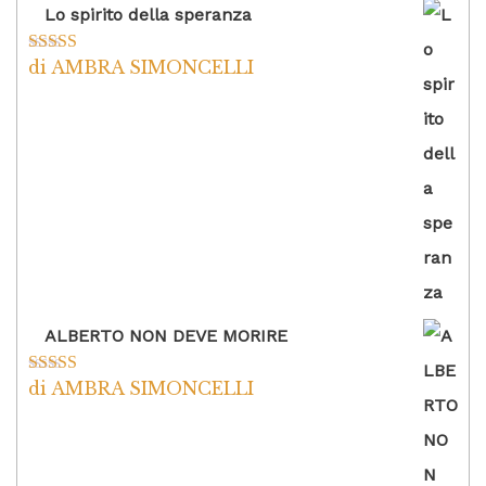
Lo spirito della speranza
di AMBRA SIMONCELLI
Valutato
5
su
5
ALBERTO NON DEVE MORIRE
di AMBRA SIMONCELLI
Valutato
5
su
5