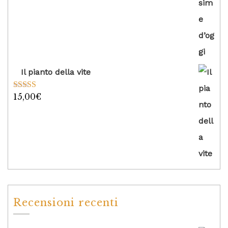
Il pianto della vite
15,00
€
Valutato
5.00
su 5
Recensioni recenti