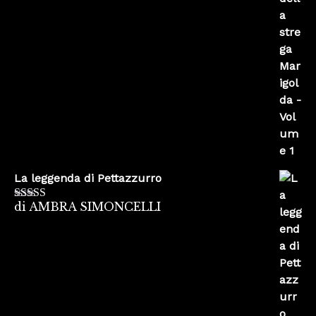
La leggenda di Pettazzurro
di AMBRA SIMONCELLI
Valutato
5
su
5