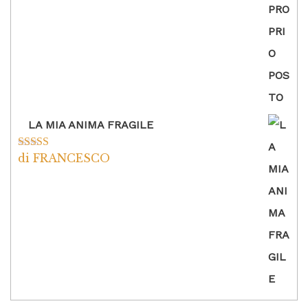
LA MIA ANIMA FRAGILE
di FRANCESCO
Valutato
5
su
5