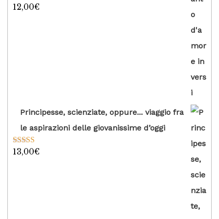
12,00
€
Valutato
5.00
su 5
Principesse, scienziate, oppure... viaggio fra
le aspirazioni delle giovanissime d’oggi
13,00
€
Valutato
5.00
su 5