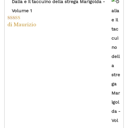
Dalia e il taccuino della strega Marigolda -
Volume 1
di Maurizio
Valutato
4
su 5