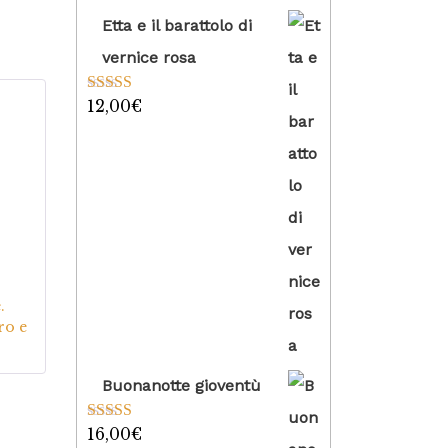
su 5
Etta e il barattolo di
vernice rosa
12,00
€
Valutato
5.00
su 5
5
su
.
ro e
Buonanotte gioventù
16,00
€
Valutato
5.00