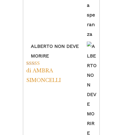
ALBERTO NON DEVE
MORIRE
di AMBRA
Valutato
5
su
5
SIMONCELLI