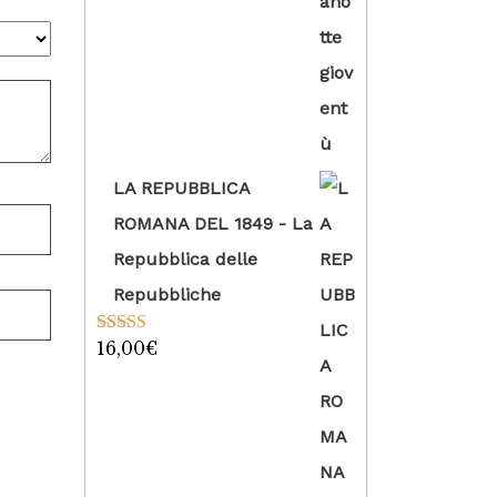
su 5
LA REPUBBLICA
ROMANA DEL 1849 - La
Repubblica delle
Repubbliche
16,00
€
Valutato
5.00
su 5