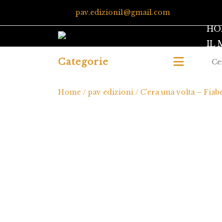
pav.edizioni1@gmail.com
HO
IL
Categorie
Home
/
pav edizioni
/ C’era una volta – Fiab