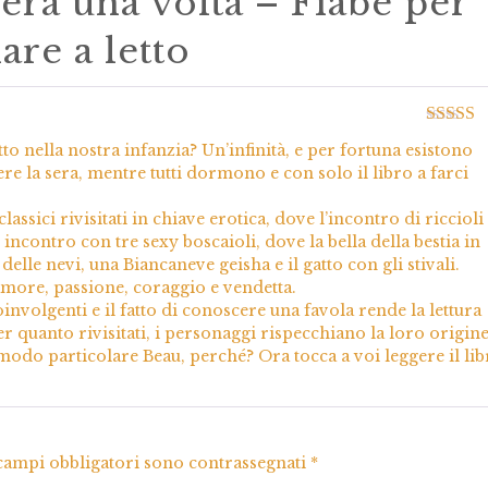
’era una volta – Fiabe per
are a letto
Valutato
to nella nostra infanzia? Un’infinità, e per fortuna esistono
5
ere la sera, mentre tutti dormono e con solo il libro a farci
sici rivisitati in chiave erotica, dove l’incontro di riccioli
 incontro con tre sexy boscaioli, dove la bella della bestia in
delle nevi, una Biancaneve geisha e il gatto con gli stivali.
amore, passione, coraggio e vendetta.
oinvolgenti e il fatto di conoscere una favola rende la lettura
 quanto rivisitati, i personaggi rispecchiano la loro origine
modo particolare Beau, perché? Ora tocca a voi leggere il lib
 campi obbligatori sono contrassegnati
*