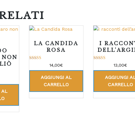
RELATI
LA CANDIDA
I RACCON
ROSA
DELL’ARG
DO
 NON
GLIÒ
Valutato
Valutato
14,00
€
13,00
€
5.00
5.00
su 5
su 5
AGGIUNGI AL
AGGIUNGI A
CARRELLO
CARRELLO
 AL
LO