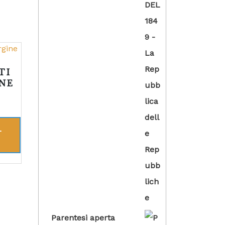
TI
INE
L
Parentesi aperta