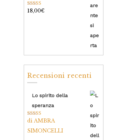
18,00
€
Valutato
5.00
su 5
Recensioni recenti
Lo spirito della
speranza
di AMBRA
Valutato
5
su
5
SIMONCELLI