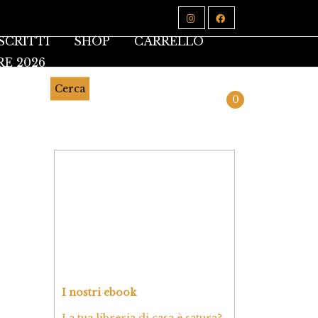
SCRITTI
SHOP
CARRELLO
RE 2026
Cerca
0
I nostri ebook
La tua libreria di casa è satura?