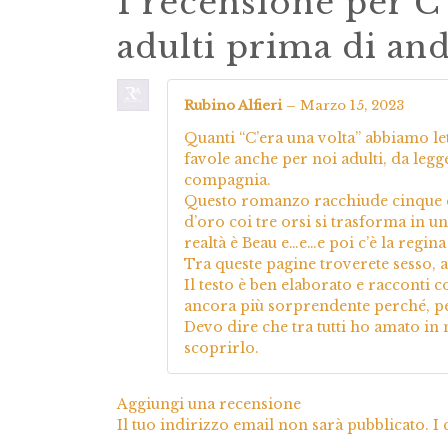
1 recensione per
C
adulti prima di and
Rubino Alfieri
–
Marzo 15, 2023
Quanti “C’era una volta” abbiamo let
favole anche per noi adulti, da legg
compagnia.
Questo romanzo racchiude cinque clas
d’oro coi tre orsi si trasforma in un
realtà è Beau e…e…e poi c’è la regina 
Tra queste pagine troverete sesso, 
Il testo è ben elaborato e racconti c
ancora più sorprendente perché, per
Devo dire che tra tutti ho amato in 
scoprirlo.
Aggiungi una recensione
Il tuo indirizzo email non sarà pubblicato.
I