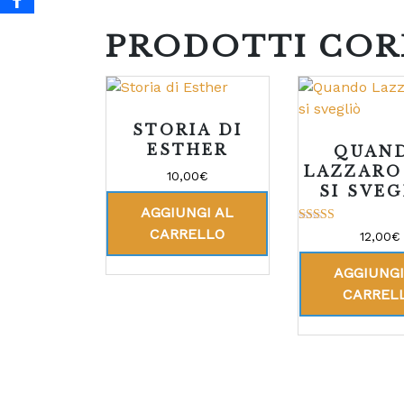
PRODOTTI COR
STORIA DI
ESTHER
QUAN
LAZZARO
10,00
€
SI SVE
AGGIUNGI AL
CARRELLO
Valutato
12,00
€
5.00
su 5
AGGIUNGI
CARREL