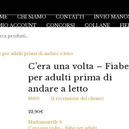
ME
CHI SIAMO
CONTATTI
INVIO MANO
 MIO ACCOUNT
CONCORSI
COLLANE
FIE
e per adulti prima di andare a letto
C’era una volta – Fiabe
per adulti prima di
andare a letto
(
1
recensione del cliente)
Valutato
1
5.00
su 5 su base
23,90
€
di
recensioni
Mademoiselle S
C’era una volta – fiabe per adulti