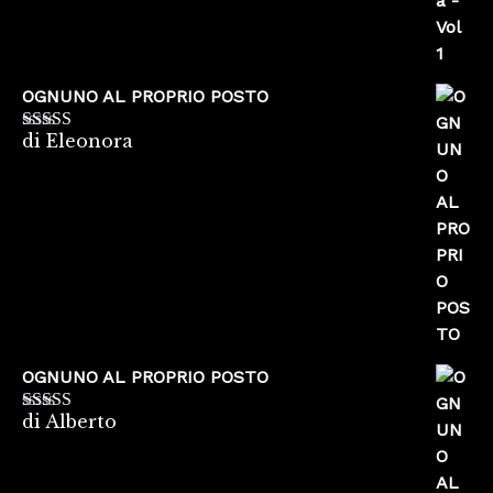
OGNUNO AL PROPRIO POSTO
di Eleonora
Valutato
5
su
5
OGNUNO AL PROPRIO POSTO
di Alberto
Valutato
5
su
5