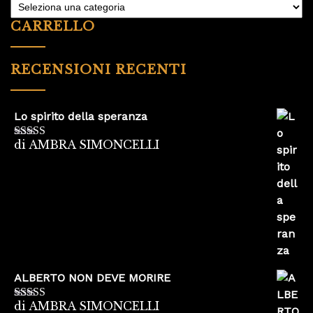
CARRELLO
RECENSIONI RECENTI
Lo spirito della speranza
di AMBRA SIMONCELLI
Valutato
5
su
5
ALBERTO NON DEVE MORIRE
di AMBRA SIMONCELLI
Valutato
5
su