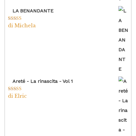
LA BENANDANTE
di Michela
Valutato
5
su
5
Areté - La rinascita - Vol 1
di Elric
Valutato
5
su
5