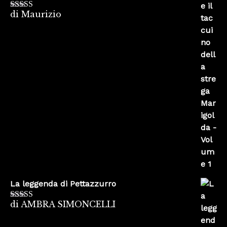
di Maurizio
Valutato
4
su 5
La leggenda di Pettazzurro
di AMBRA SIMONCELLI
Valutato
5
su
5