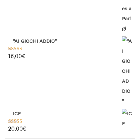
“AI GIOCHI ADDIO”
16,00
€
Valutato
5.00
su 5
ICE
20,00
€
Valutato
5.00
su 5