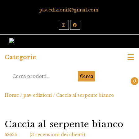
pav.edizioni1@gmail.com
Categorie
Cerca
0
Home
/
pav edizioni
/ Caccia al serpente bianco
Caccia al serpente bianco
(
3
recensioni dei clienti)