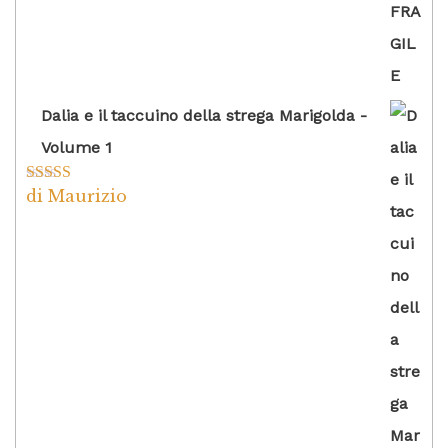
Dalia e il taccuino della strega Marigolda -
Volume 1
di Maurizio
Valutato
4
su 5