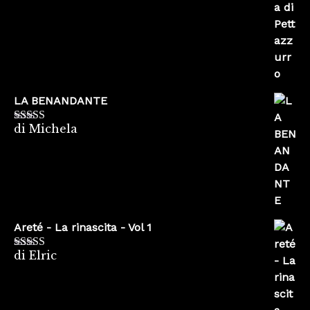
LA BENANDANTE
di Michela
Valutato
5
su
5
Areté - La rinascita - Vol 1
di Elric
Valutato
5
su
5