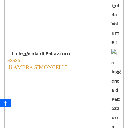
La leggenda di Pettazzurro
di AMBRA SIMONCELLI
Valutato
5
su
5