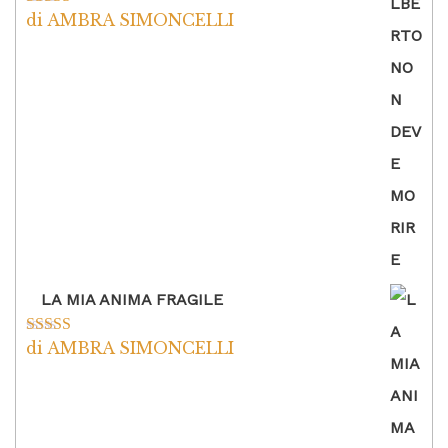
di AMBRA SIMONCELLI
Valutato
5
su
5
LA MIA ANIMA FRAGILE
di AMBRA SIMONCELLI
Valutato
5
su
5