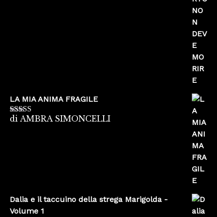
5
LA MIA ANIMA FRAGILE
di AMBRA SIMONCELLI
Valutato
5
su
5
Dalia e il taccuino della strega Marigolda -
Volume 1