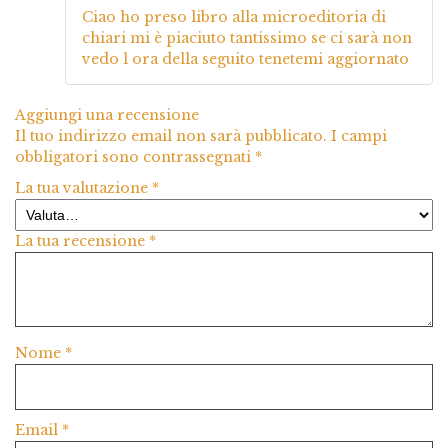
Valutato
5
su
Ciao ho preso libro alla microeditoria di
5
chiari mi è piaciuto tantissimo se ci sarà non
vedo l ora della seguito tenetemi aggiornato
Aggiungi una recensione
Il tuo indirizzo email non sarà pubblicato.
I campi
obbligatori sono contrassegnati
*
La tua valutazione
*
La tua recensione
*
Nome
*
Email
*