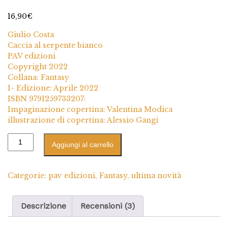
3
Valutato
4.67
su 5 su
16,90
€
base di
recensioni
Giulio Costa
Caccia al serpente bianco
PAV edizioni
Copyright 2022
Collana: Fantasy
1^ Edizione: Aprile 2022
ISBN 9791259733207:
Impaginazione copertina: Valentina Modica
illustrazione di copertina: Alessio Gangi
Aggiungi al carrello
Categorie:
pav edizioni
,
Fantasy
,
ultima novità
Descrizione
Recensioni (3)