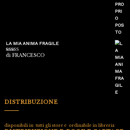
LA MIA ANIMA FRAGILE
di FRANCESCO
Valutato
5
su
5
DISTRIBUZIONE
disponibili in tutti gli store e ordinabile in libreria