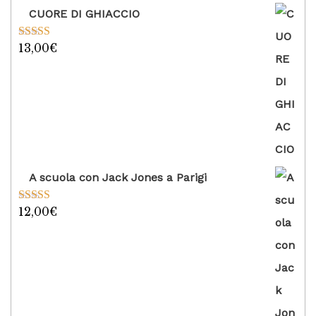
CUORE DI GHIACCIO
13,00
€
Valutato
5.00
su 5
A scuola con Jack Jones a Parigi
12,00
€
Valutato
5.00
su 5