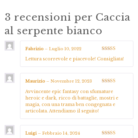
3 recensioni per
Caccia
al serpente bianco
Fabrizio
–
Luglio 10, 2022
Valutato
5
su
Lettura scorrevole e piacevole! Consigliata!
5
Maurizio
–
Novembre 12, 2023
Valutato
4
Avvincente epic fantasy con sfumature
su 5
heroic e dark, ricco di battaglie, mostri e
magia, con una trama ben congegnata e
articolata. Attendiamo il seguito!
Luigi
–
Febbraio 14, 2024