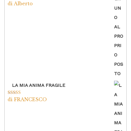
di Alberto
Valutato
5
su
5
LA MIA ANIMA FRAGILE
di FRANCESCO
Valutato
5
su
5