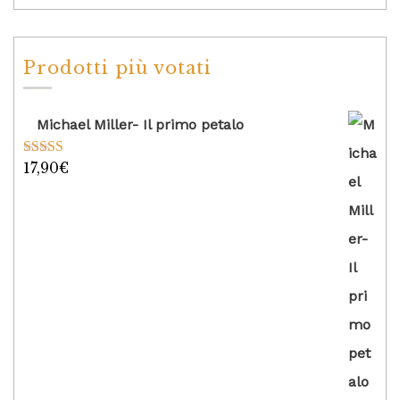
Prodotti più votati
Michael Miller- Il primo petalo
17,90
€
Valutato
5.00
su 5