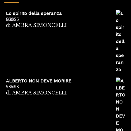
Lo spirito della speranza
di AMBRA SIMONCELLI
Valutato
5
su
5
ALBERTO NON DEVE MORIRE
di AMBRA SIMONCELLI
Valutato
5
su
5