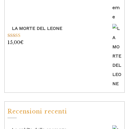
LA MORTE DEL LEONE
15,00
€
Valutato
5.00
su 5
Recensioni recenti