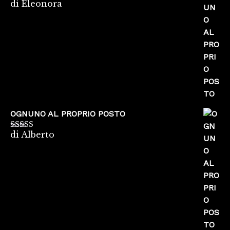
di Eleonora
Valutato
5
su
5
OGNUNO AL PROPRIO POSTO
di Alberto
Valutato
5
su
5