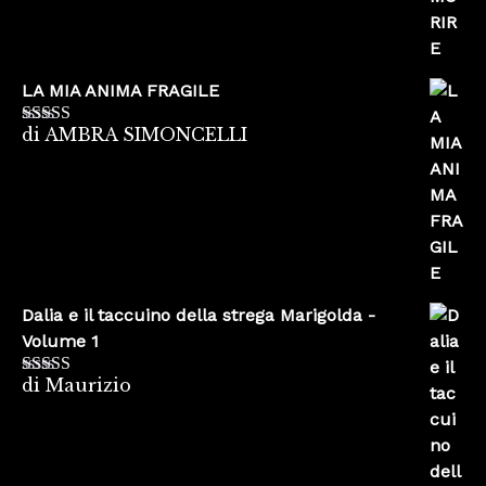
LA MIA ANIMA FRAGILE
di AMBRA SIMONCELLI
Valutato
5
su
5
Dalia e il taccuino della strega Marigolda -
Volume 1
di Maurizio
Valutato
4
su 5