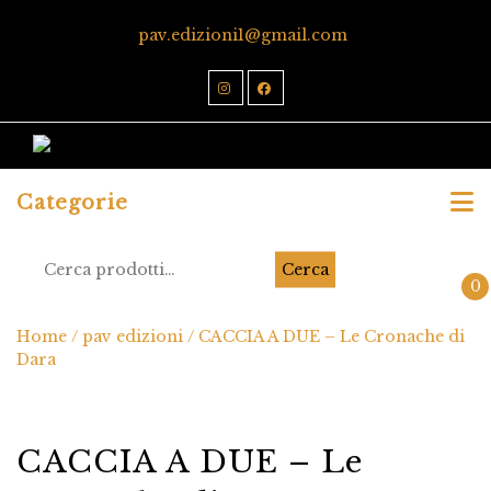
pav.edizioni1@gmail.com
Categorie
Cerca
0
Home
/
pav edizioni
/ CACCIA A DUE – Le Cronache di
Dara
CACCIA A DUE – Le