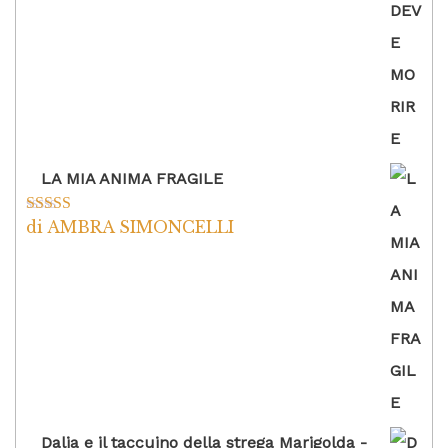
LA MIA ANIMA FRAGILE
di AMBRA SIMONCELLI
Valutato
5
su
5
Dalia e il taccuino della strega Marigolda -