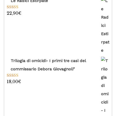
Le Radici Estirpate
22,90
€
Valutato
5.00
su 5
Trilogia di omicidi- I primi tre casi del
commissario Debora Giovagnoli"
18,00
€
Valutato
5.00
su 5