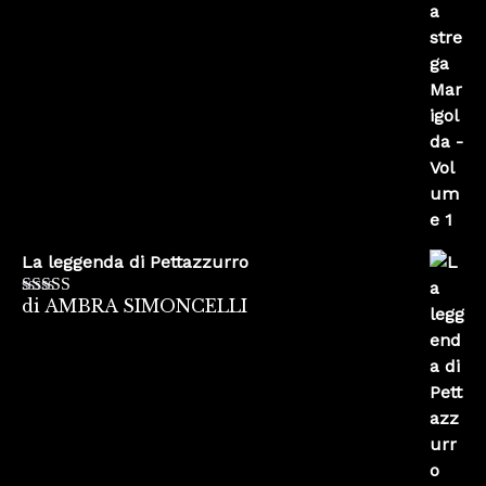
La leggenda di Pettazzurro
di AMBRA SIMONCELLI
Valutato
5
su
5