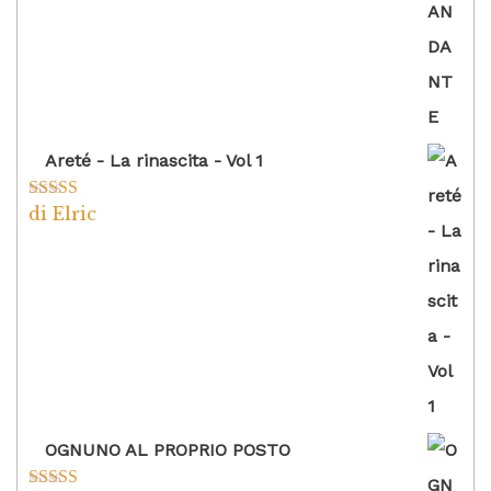
Areté - La rinascita - Vol 1
di Elric
Valutato
5
su
5
OGNUNO AL PROPRIO POSTO