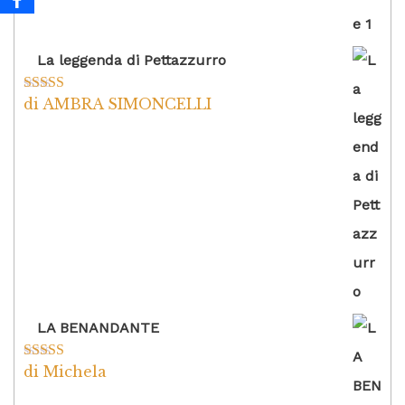
La leggenda di Pettazzurro
di AMBRA SIMONCELLI
Valutato
5
su
5
LA BENANDANTE
di Michela
Valutato
5
su
5