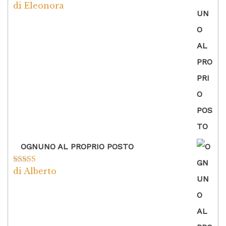
di Eleonora
Valutato
5
su
5
OGNUNO AL PROPRIO POSTO
di Alberto
Valutato
5
su
5