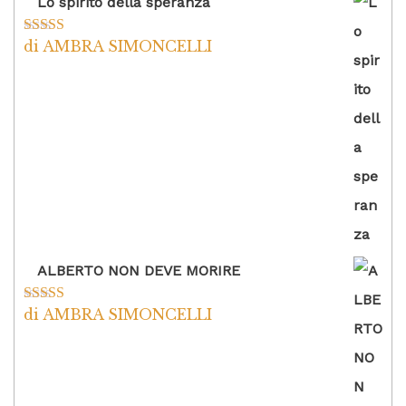
Lo spirito della speranza
di AMBRA SIMONCELLI
Valutato
5
su
5
ALBERTO NON DEVE MORIRE
di AMBRA SIMONCELLI
Valutato
5
su
5