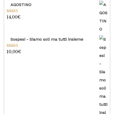
AGOSTINO
14,00
€
Valutato
5.00
su 5
Sospesi - Siamo soli ma tutti insieme
10,00
€
Valutato
5.00
su 5