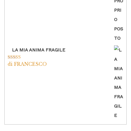
LA MIA ANIMA FRAGILE
di FRANCESCO
Valutato
5
su
5