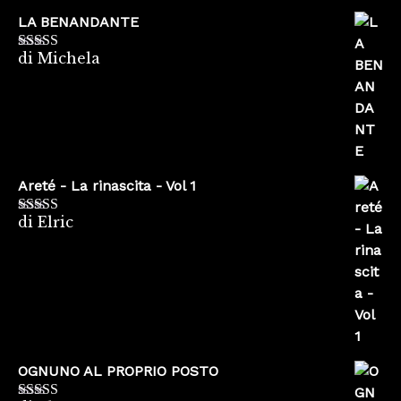
LA BENANDANTE
di Michela
Valutato
5
su
5
Areté - La rinascita - Vol 1
di Elric
Valutato
5
su
5
OGNUNO AL PROPRIO POSTO