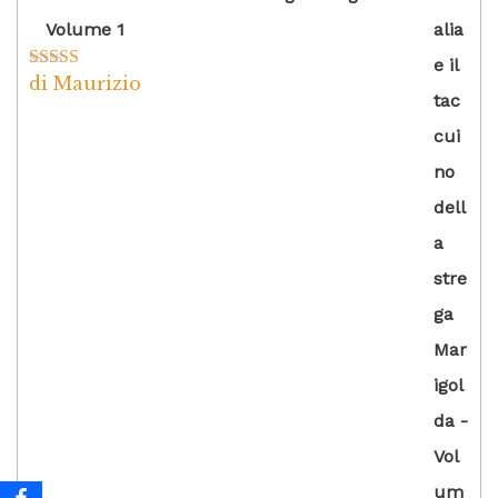
Volume 1
di Maurizio
Valutato
4
su 5