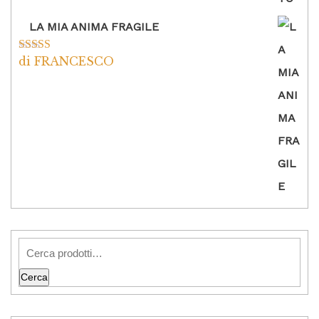
LA MIA ANIMA FRAGILE
di FRANCESCO
Valutato
5
su
5
Cerca