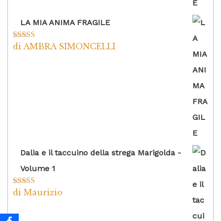
LA MIA ANIMA FRAGILE
di AMBRA SIMONCELLI
Valutato
5
su
5
Dalia e il taccuino della strega Marigolda -
Volume 1
di Maurizio
Valutato
4
su 5