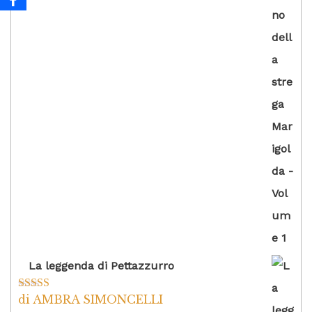
La leggenda di Pettazzurro
di AMBRA SIMONCELLI
Valutato
5
su
5