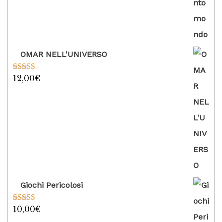
OMAR NELL'UNIVERSO
12,00
€
Valutato
5.00
su 5
Giochi Pericolosi
10,00
€
Valutato
5.00
su 5