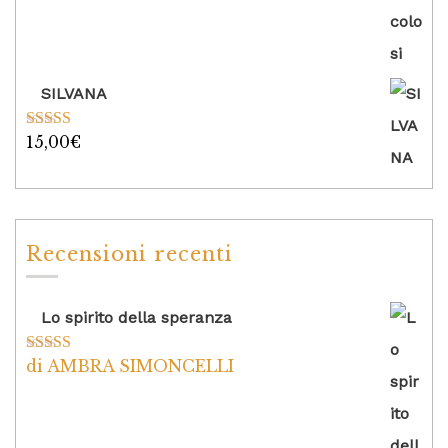
SILVANA
15,00
€
Valutato
5.00
su 5
Recensioni recenti
Lo spirito della speranza
di AMBRA SIMONCELLI
Valutato
5
su
5