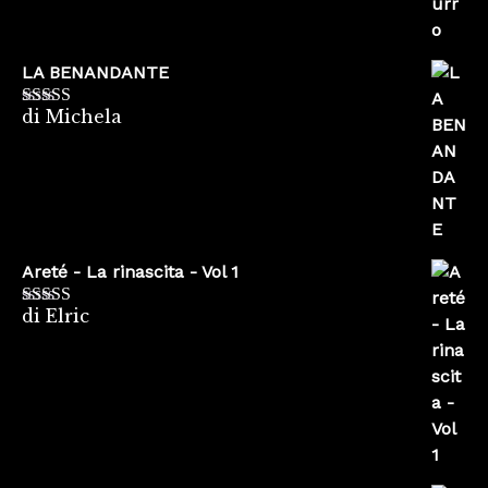
LA BENANDANTE
di Michela
Valutato
5
su
5
Areté - La rinascita - Vol 1
di Elric
Valutato
5
su
5