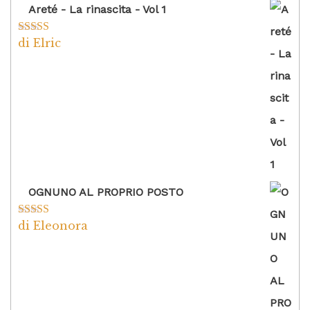
Areté - La rinascita - Vol 1
di Elric
Valutato
5
su
5
OGNUNO AL PROPRIO POSTO
di Eleonora
Valutato
5
su
5