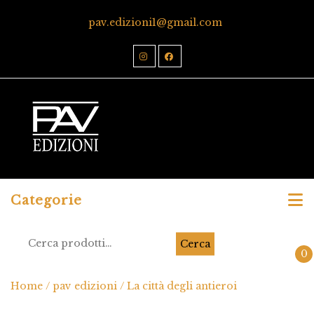
pav.edizioni1@gmail.com
Categorie
Cerca
0
Home
/
pav edizioni
/ La città degli antieroi