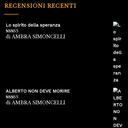
RECENSIONI RECENTI
Lo spirito della speranza
di AMBRA SIMONCELLI
Valutato
5
su
5
ALBERTO NON DEVE MORIRE
di AMBRA SIMONCELLI
Valutato
5
su
5