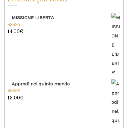
MISSIONE LIBERTA'
14,00
€
Valutato
5.00
su 5
Approdi nel quinto mondo
13,00
€
Valutato
5.00
su 5