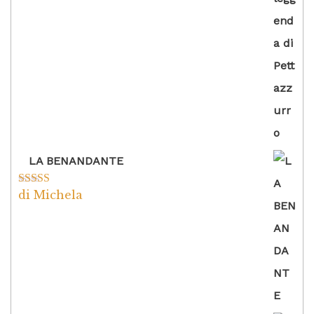
LA BENANDANTE
di Michela
Valutato
5
su
5