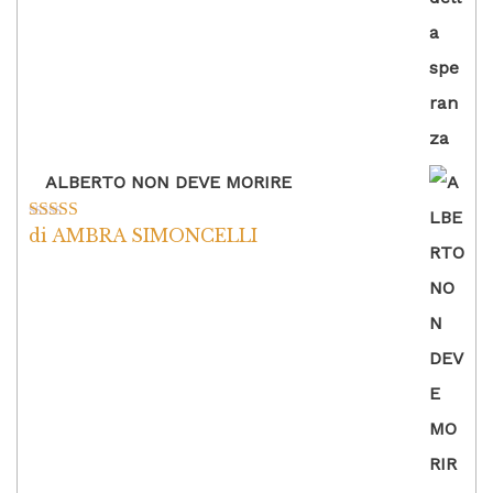
ALBERTO NON DEVE MORIRE
di AMBRA SIMONCELLI
Valutato
5
su
5