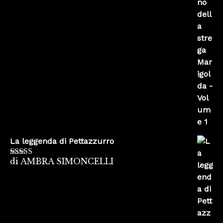
La leggenda di Pettazzurro
di AMBRA SIMONCELLI
Valutato
5
su
5