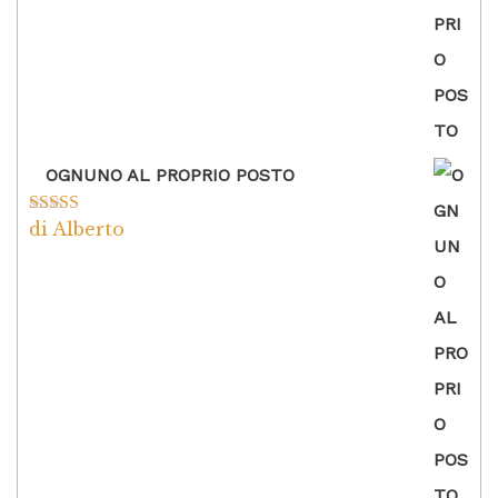
OGNUNO AL PROPRIO POSTO
di Alberto
Valutato
5
su
5