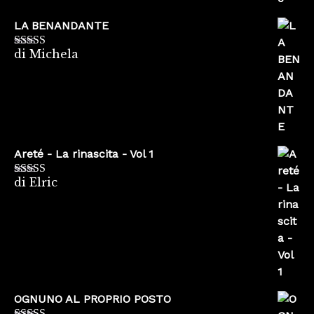
LA BENANDANTE
di Michela
Valutato
5
su
5
Areté - La rinascita - Vol 1
di Elric
Valutato
5
su
5
OGNUNO AL PROPRIO POSTO