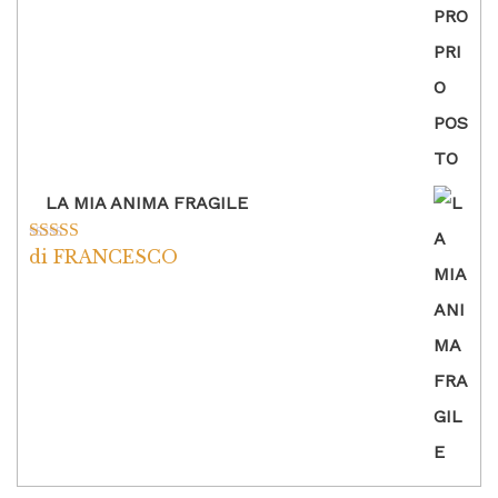
LA MIA ANIMA FRAGILE
di FRANCESCO
Valutato
5
su
5