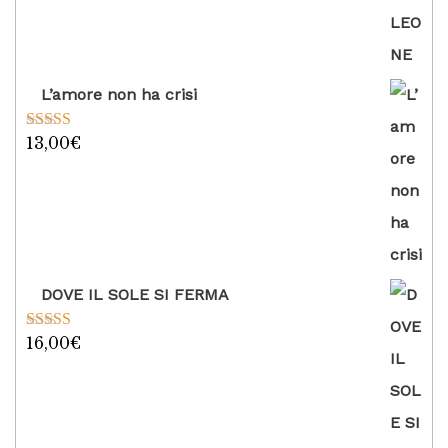
L’amore non ha crisi
13,00
€
Valutato
5.00
su 5
DOVE IL SOLE SI FERMA
16,00
€
Valutato
5.00
su 5