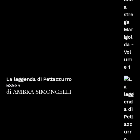
La leggenda di Pettazzurro
di AMBRA SIMONCELLI
Valutato
5
su
5