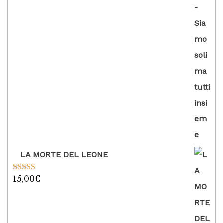
LA MORTE DEL LEONE
15,00
€
Valutato
5.00
su 5