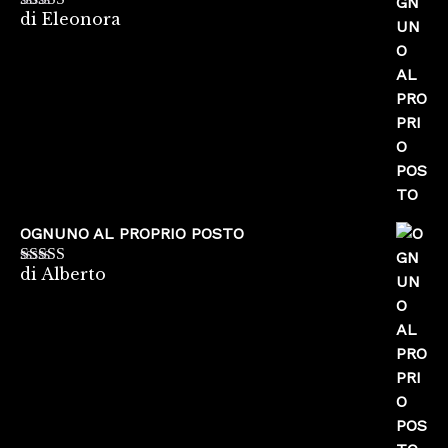
di Eleonora
Valutato
5
su
5
OGNUNO AL PROPRIO POSTO
di Alberto
Valutato
5
su
5