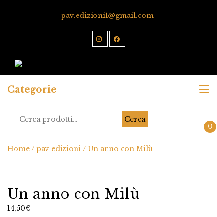
pav.edizioni1@gmail.com
Categorie
Cerca
0
Home
/
pav edizioni
/ Un anno con Milù
Un anno con Milù
14,50
€