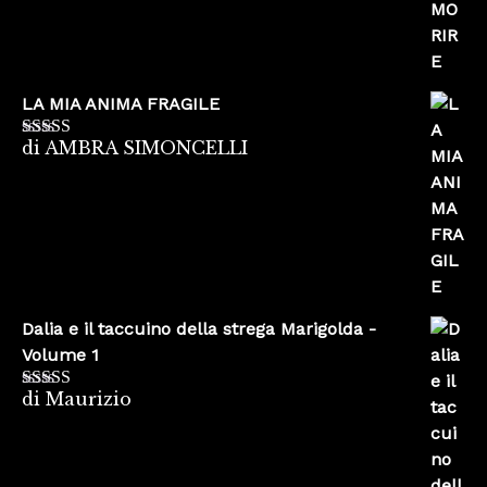
LA MIA ANIMA FRAGILE
di AMBRA SIMONCELLI
Valutato
5
su
5
Dalia e il taccuino della strega Marigolda -
Volume 1
di Maurizio
Valutato
4
su 5