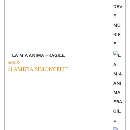
LA MIA ANIMA FRAGILE
di AMBRA SIMONCELLI
Valutato
5
su
5