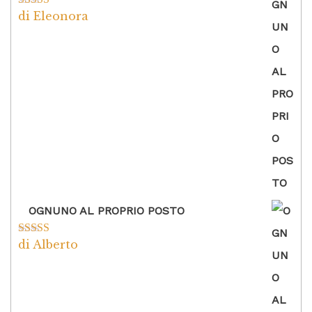
di Eleonora
Valutato
5
su
5
OGNUNO AL PROPRIO POSTO
di Alberto
Valutato
5
su
5