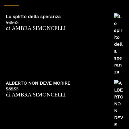
Lo spirito della speranza
di AMBRA SIMONCELLI
Valutato
5
su
5
ALBERTO NON DEVE MORIRE
di AMBRA SIMONCELLI
Valutato
5
su
5