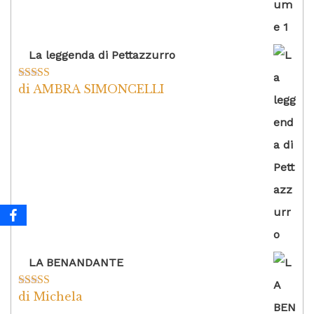
La leggenda di Pettazzurro
di AMBRA SIMONCELLI
Valutato
5
su
5
LA BENANDANTE
di Michela
Valutato
5
su
5