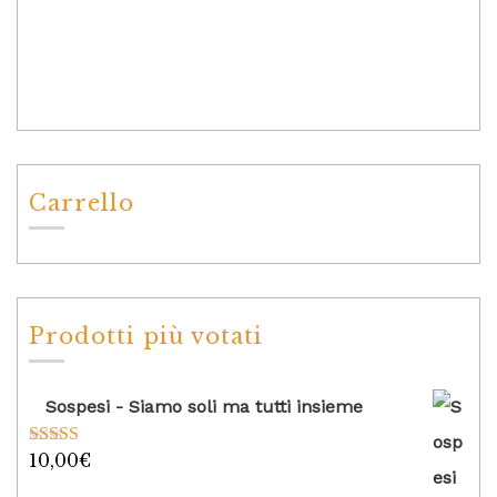
Carrello
Prodotti più votati
Sospesi - Siamo soli ma tutti insieme
10,00
€
Valutato
5.00
su 5