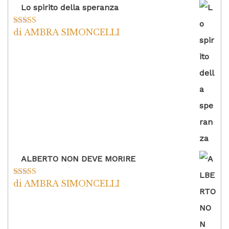
Lo spirito della speranza
di AMBRA SIMONCELLI
Valutato
5
su
5
ALBERTO NON DEVE MORIRE
di AMBRA SIMONCELLI
Valutato
5
su
5