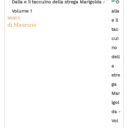
Dalia e il taccuino della strega Marigolda -
Volume 1
di Maurizio
Valutato
4
su 5