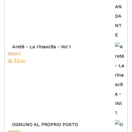
Areté - La rinascita - Vol 1
di Elric
Valutato
5
su
5
OGNUNO AL PROPRIO POSTO