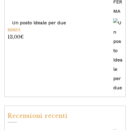
Un posto ideale per due
13,00
€
Valutato
5.00
su 5
Recensioni recenti