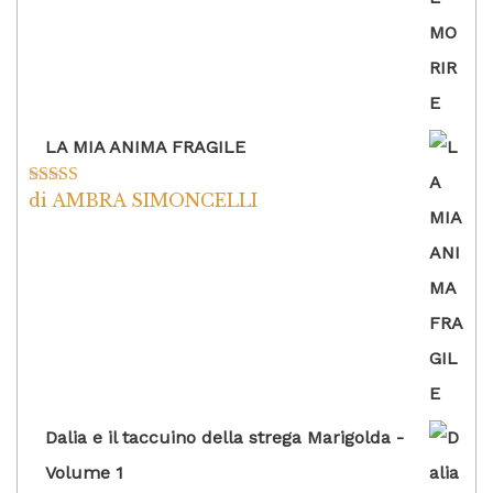
LA MIA ANIMA FRAGILE
di AMBRA SIMONCELLI
Valutato
5
su
5
Dalia e il taccuino della strega Marigolda -
Volume 1