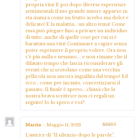
propria vita! E poi dopo diverse esperienze
sentimentali il suo grande amore apparso in
età matura come un frutto acerbo ma dolce e
delicato! E la malattia… un altro tema! Come
essa può piegare fino a privare un individuo
di tutto ,anche di quelle cose per cui si è
barattata una vita! Continuare a capire senza
poter esprimere il proprio volere. Ora non
c’è più nulla e nessuno…. e non rimane che il
dilatato tempo che lascia riconsiderare gli
eventi che si srotolano come una vecchia
pellicola non ancora ingiallita dal tempo! Ed
ecco , come per incanto, concretizzarsi il
passato. Il finale è aperto….chissà che la
nostra brava scrittrice non ci regali un
seguito! Io lo spero e voi?
Marzia
–
Maggio 11, 2022
Valutato
5
su
L’autrice di “Il silenzio dopo le parole”,
5