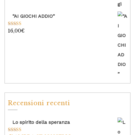
“AI GIOCHI ADDIO”
16,00
€
Valutato
5.00
su 5
Recensioni recenti
Lo spirito della speranza