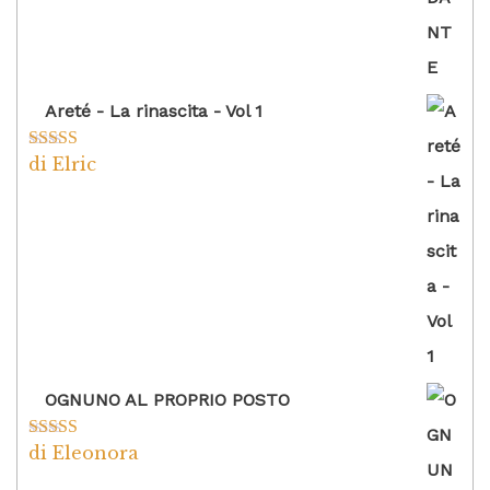
Areté - La rinascita - Vol 1
di Elric
Valutato
5
su
5
OGNUNO AL PROPRIO POSTO
di Eleonora
Valutato
5
su
5