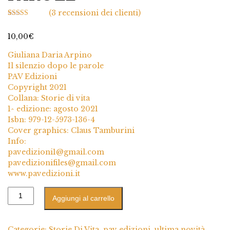
(
3
recensioni dei clienti)
3
Valutato
5.00
su 5 su base
10,00
€
di
recensioni
Giuliana Daria Arpino
Il silenzio dopo le parole
PAV Edizioni
Copyright 2021
Collana: Storie di vita
1^ edizione: agosto 2021
Isbn: 979-12-5973-136-4
Cover graphics: Claus Tamburini
Info:
pavedizioni1@gmail.com
pavedizionifiles@gmail.com
www.pavedizioni.it
Aggiungi al carrello
Categorie:
Storie Di Vita
,
pav edizioni
,
ultima novità