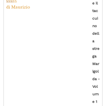
di Maurizio
Valutato
4
su 5