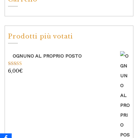
Prodotti più votati
OGNUNO AL PROPRIO POSTO
6,00
€
Valutato
5.00
su 5