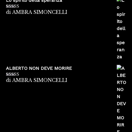
Lo spirito della speranza
di AMBRA SIMONCELLI
Valutato
5
su
5
ALBERTO NON DEVE MORIRE
di AMBRA SIMONCELLI
Valutato
5
su
5