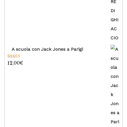
su 5
A scuola con Jack Jones a Parigi
12,00
€
Valutato
5.00
su 5