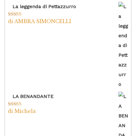
La leggenda di Pettazzurro
di AMBRA SIMONCELLI
Valutato
5
su
5
LA BENANDANTE
di Michela
Valutato
5
su
5