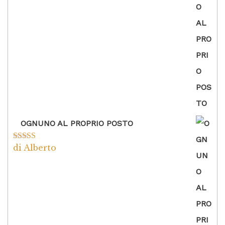
OGNUNO AL PROPRIO POSTO
di Alberto
Valutato
5
su
5