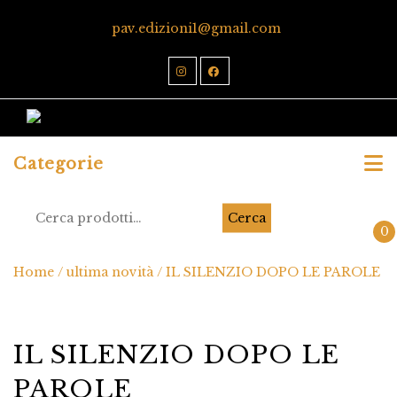
pav.edizioni1@gmail.com
Categorie
Cerca
0
Home
/
ultima novità
/ IL SILENZIO DOPO LE PAROLE
IL SILENZIO DOPO LE
PAROLE