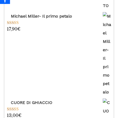
Michael Miller- Il primo petalo
17,90
€
Valutato
5.00
su 5
CUORE DI GHIACCIO
13,00
€
Valutato
5.00