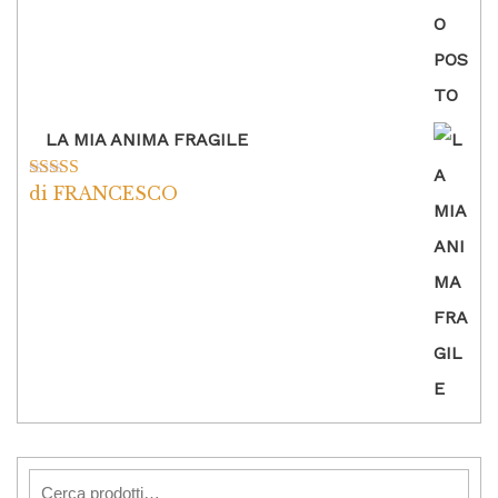
LA MIA ANIMA FRAGILE
di FRANCESCO
Valutato
5
su
5