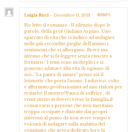
Luigia Ricci
–
Dicembre 11, 2021
Valutato
5
su
Ho letto il romanzo : Il silenzio dopo le
5
parole, della prof Giuliana Arpino. Uno
spaccato di vita che ci induce ad indagare
nelle più recondite pieghe dell’animo i
sentimenti che vi albergano. Breve ma
intenso che si fa leggere senza riuscire a
fermarsi ! I temi sono molteplici e si
possono adattare alla vita di ognuno di
noi…”La paura di amare” penso sia il
leitmotiv che porta l’uomo, Ludovico, colto
e affermato professionista ad uno slalom per
evitarlo! Il motivo?Paura di soffrire , di
venir meno ai doveri verso la famiglia,il
consacrarsi a persone che non meritano,
troppo occupate e distratte dai propri
interessi al punto da non avere tempo e
volontà di indagare sulla malattia del
congiunto che aveva dedicato loro la