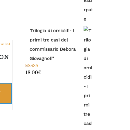
Trilogia di omicidi- I
primi tre casi del
commissario Debora
NON
Giovagnoli"
I
18,00
€
Valutato
5.00
su 5
L