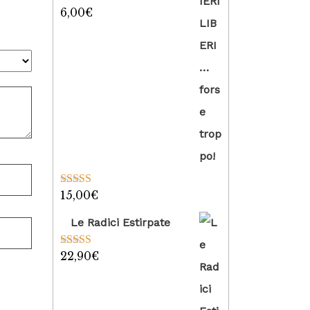
6,00
€
Valutato
5.00
su 5
15,00
€
Valutato
5.00
su 5
Le Radici Estirpate
22,90
€
Valutato
5.00
su 5