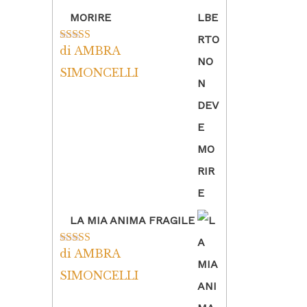
MORIRE
di AMBRA
Valutato
5
su
5
SIMONCELLI
LA MIA ANIMA FRAGILE
di AMBRA
Valutato
5
su
5
SIMONCELLI