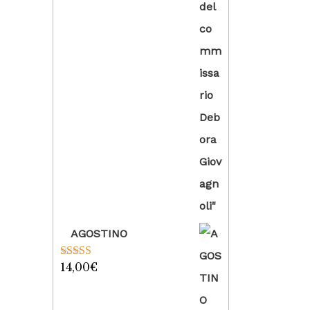
AGOSTINO
14,00
€
Valutato
5.00
su 5