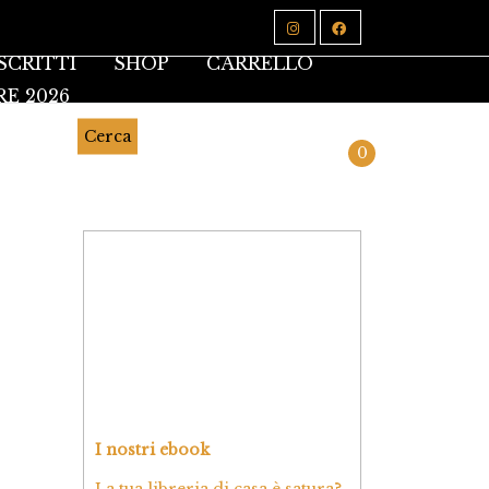
SCRITTI
SHOP
CARRELLO
RE 2026
Cerca
0
I nostri ebook
La tua libreria di casa è satura?