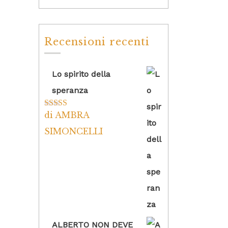
Recensioni recenti
Lo spirito della
speranza
di AMBRA
Valutato
5
su
5
SIMONCELLI
ALBERTO NON DEVE