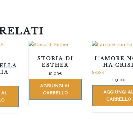
RELATI
STORIA DI
L’AMORE 
ESTHER
HA CRIS
DELLA
IA
10,00
€
Valutato
13,00
€
5.00
AGGIUNGI AL
su 5
AGGIUNGI A
 AL
CARRELLO
CARRELLO
LO