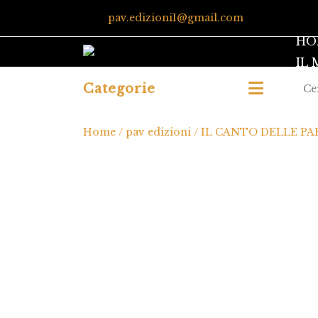
pav.edizioni1@gmail.com
HO
IL
Categorie
Home
/
pav edizioni
/ IL CANTO DELLE P