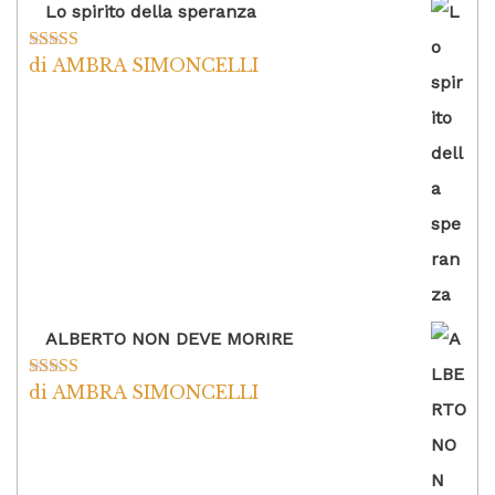
Lo spirito della speranza
di AMBRA SIMONCELLI
Valutato
5
su
5
ALBERTO NON DEVE MORIRE
di AMBRA SIMONCELLI
Valutato
5
su
5