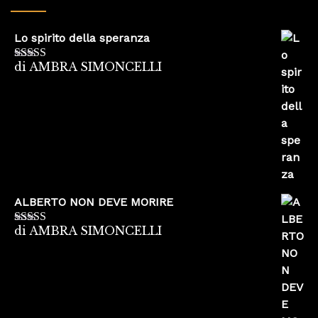
Lo spirito della speranza
di AMBRA SIMONCELLI
Valutato
5
su
5
ALBERTO NON DEVE MORIRE
di AMBRA SIMONCELLI
Valutato
5
su
5