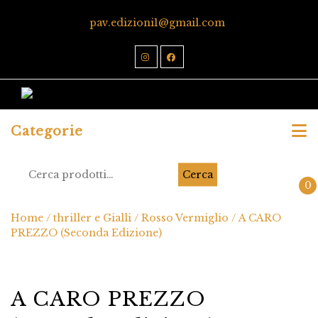
pav.edizioni1@gmail.com
Categorie
Cerca
0
Home
/
thriller e Gialli
/
Rosso Vermiglio
/ A CARO
PREZZO (Seconda Edizione)
A CARO PREZZO