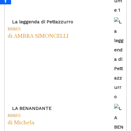
La leggenda di Pettazzurro
di AMBRA SIMONCELLI
Valutato
5
su
5
LA BENANDANTE
di Michela
Valutato
5
su
5