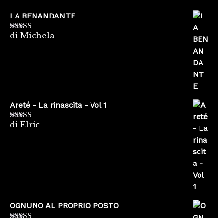
LA BENANDANTE
di Michela
Valutato
5
su
5
Areté - La rinascita - Vol 1
di Elric
Valutato
5
su
5
OGNUNO AL PROPRIO POSTO