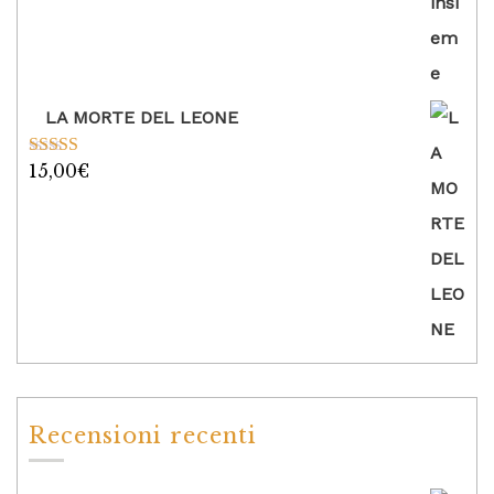
LA MORTE DEL LEONE
15,00
€
Valutato
5.00
su 5
Recensioni recenti