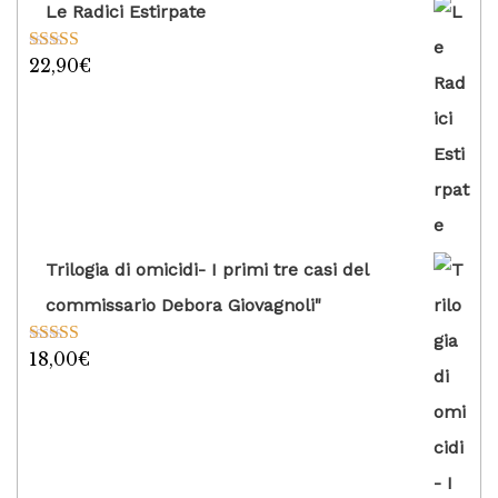
Le Radici Estirpate
22,90
€
Valutato
5.00
su 5
Trilogia di omicidi- I primi tre casi del
commissario Debora Giovagnoli"
18,00
€
Valutato
5.00
su 5