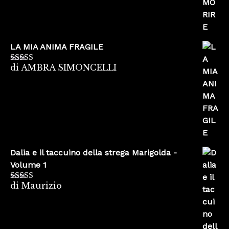
LA MIA ANIMA FRAGILE
di AMBRA SIMONCELLI
Valutato
5
su
5
Dalia e il taccuino della strega Marigolda -
Volume 1
di Maurizio
Valutato
4
su 5