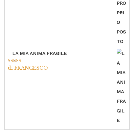
LA MIA ANIMA FRAGILE
di FRANCESCO
Valutato
5
su
5