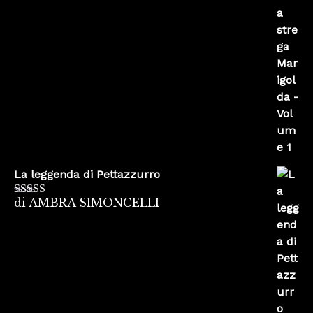
La leggenda di Pettazzurro
di AMBRA SIMONCELLI
Valutato
5
su
5