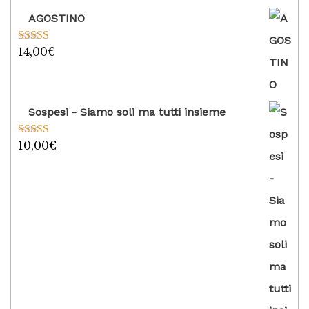
AGOSTINO
14,00
€
Valutato
5.00
su 5
Sospesi - Siamo soli ma tutti insieme
10,00
€
Valutato
5.00
su 5