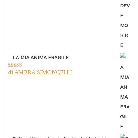
LA MIA ANIMA FRAGILE
di AMBRA SIMONCELLI
Valutato
5
su
5