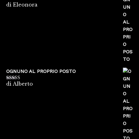
di Eleonora
Valutato
5
su
5
OGNUNO AL PROPRIO POSTO
di Alberto
Valutato
5
su
5