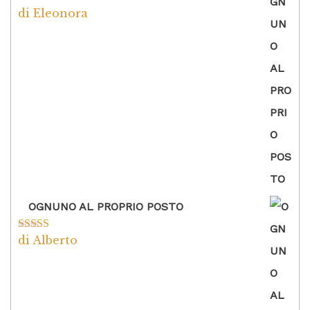
di Eleonora
Valutato
5
su
5
OGNUNO AL PROPRIO POSTO
di Alberto
Valutato
5
su
5