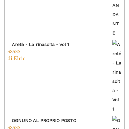
Areté - La rinascita - Vol 1
di Elric
Valutato
5
su
5
OGNUNO AL PROPRIO POSTO