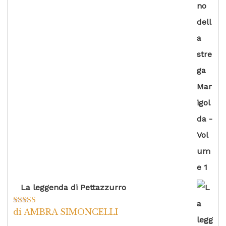
La leggenda di Pettazzurro
di AMBRA SIMONCELLI
Valutato
5
su
5