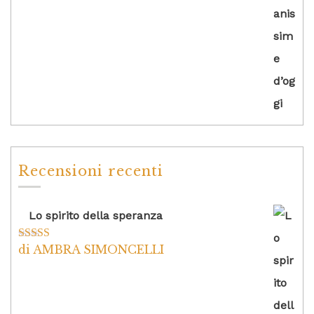
Recensioni recenti
Lo spirito della speranza
di AMBRA SIMONCELLI
Valutato
5
su
5