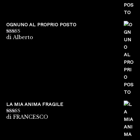
OGNUNO AL PROPRIO POSTO
di Alberto
Valutato
5
su
5
LA MIA ANIMA FRAGILE
di FRANCESCO
Valutato
5
su
5