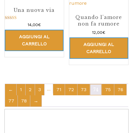
Una nuova via
Quando l’amore
non fa rumore
Valutato
14,00
€
5.00
su 5
12,00
€
AGGIUNGI AL
CARRELLO
AGGIUNGI AL
CARRELLO
…
←
1
2
3
71
72
73
74
75
76
77
78
→