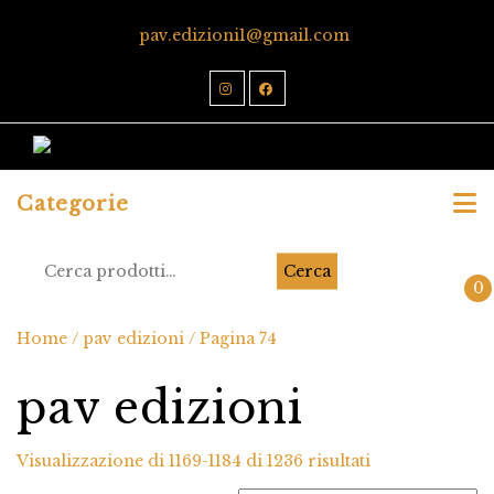
pav.edizioni1@gmail.com
Categorie
Cerca
0
Home
/
pav edizioni
/ Pagina 74
pav edizioni
Visualizzazione di 1169-1184 di 1236 risultati