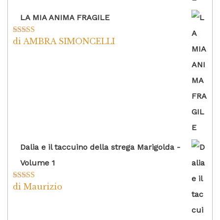
LA MIA ANIMA FRAGILE
di AMBRA SIMONCELLI
Valutato
5
su
5
Dalia e il taccuino della strega Marigolda -
Volume 1
di Maurizio
Valutato
4
su 5