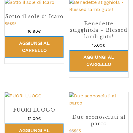
Sotto il sole di Icaro
Benedette
stigghiola – Blessed
Valutato
16,90
€
5.00
lamb guts!
su 5
AGGIUNGI AL
15,00
€
CARRELLO
AGGIUNGI AL
CARRELLO
FUORI LUOGO
Due sconosciuti al
12,00
€
parco
AGGIUNGI AL