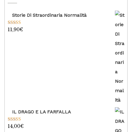
Storie Di Straordinaria Normalità
11,90
€
Valutato
5.00
su 5
IL DRAGO E LA FARFALLA
14,00
€
Valutato
5.00
su 5