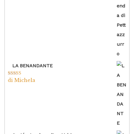
LA BENANDANTE
di Michela
Valutato
5
su
5