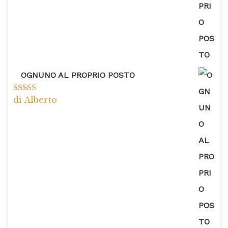
OGNUNO AL PROPRIO POSTO
di Alberto
Valutato
5
su
5