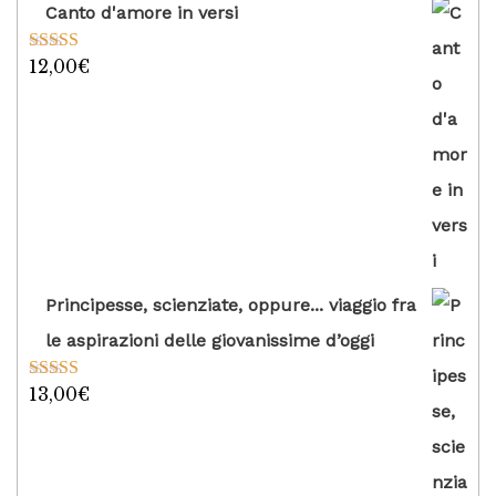
Canto d'amore in versi
12,00
€
Valutato
5.00
su 5
Principesse, scienziate, oppure... viaggio fra
le aspirazioni delle giovanissime d’oggi
13,00
€
Valutato
5.00
su 5