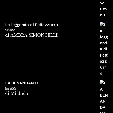
La leggenda di Pettazzurro
di AMBRA SIMONCELLI
Valutato
5
su
5
LA BENANDANTE
di Michela
Valutato
5
su
5