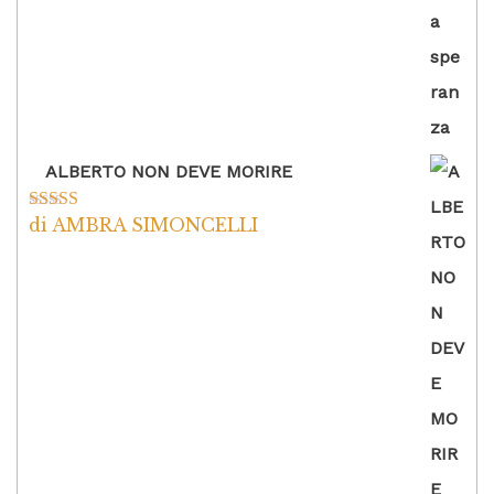
ALBERTO NON DEVE MORIRE
di AMBRA SIMONCELLI
Valutato
5
su
5