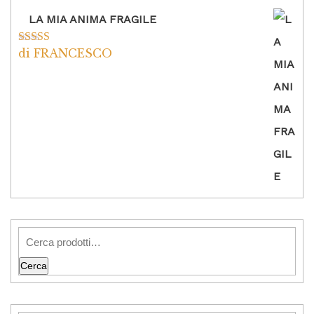
LA MIA ANIMA FRAGILE
di FRANCESCO
Valutato
5
su
5
Cerca