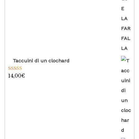
Taccuini di un clochard
14,00
€
Valutato
5.00
su 5