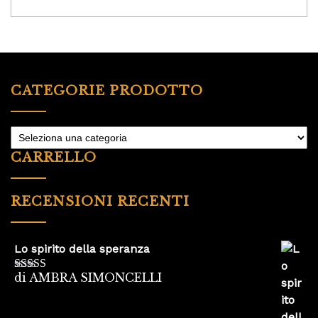
CATEGORIE PRODOTTO
CARRELLO
RECENSIONI RECENTI
Lo spirito della speranza
di AMBRA SIMONCELLI
Valutato
5
su
5