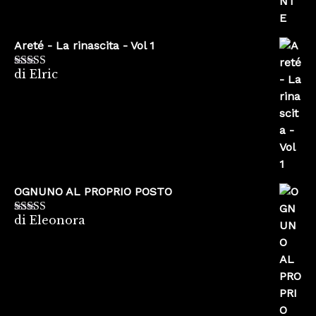
Areté - La rinascita - Vol 1
di Elric
Valutato
5
su
5
OGNUNO AL PROPRIO POSTO
di Eleonora
Valutato
5
su
5