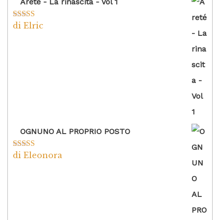
Areté - La rinascita - Vol 1
di Elric
Valutato
5
su
5
OGNUNO AL PROPRIO POSTO
di Eleonora
Valutato
5
su
5