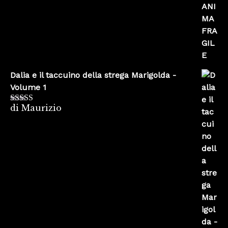
5
Dalia e il taccuino della strega Marigolda -
Volume 1
di Maurizio
Valutato
4
su 5