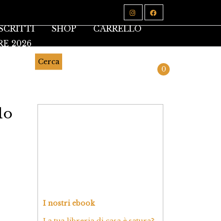
SCRITTI
SHOP
CARRELLO
RE 2026
Cerca
0
lo
I nostri ebook
La tua libreria di casa è satura?