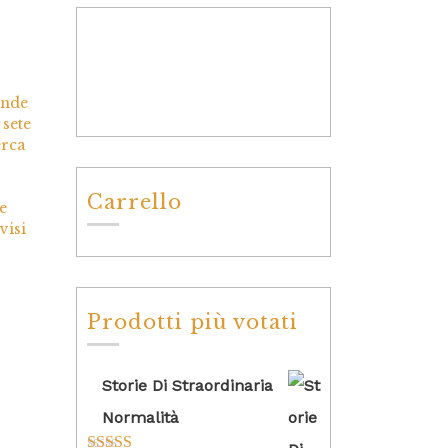
onde
 sete
erca
Carrello
e
visi
Prodotti più votati
Storie Di Straordinaria
Normalità