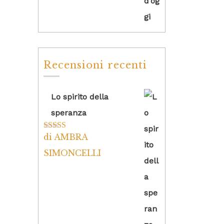
Recensioni recenti
Lo spirito della
speranza
di AMBRA
Valutato
5
su
5
SIMONCELLI