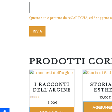
Questo sito è protetto da reCAPTCHA, ed è soggetto a
PRODOTTI COR
I RACCONTI
STORIA
DELL’ARGINE
ESTH
10,00
€
Valutato
13,00
€
5.00
AGGIUNGI
su 5