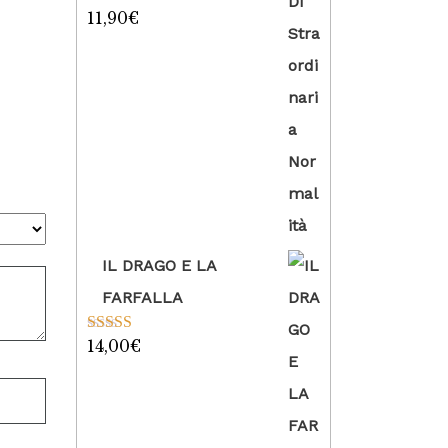
11,90
€
Valutato
5.00
su 5
IL DRAGO E LA
FARFALLA
14,00
€
Valutato
5.00
su 5