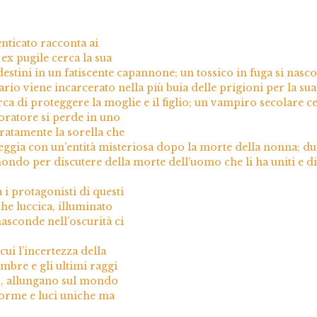
nticato racconta ai
 ex pugile cerca la sua
stini in un fatiscente capannone; un tossico in fuga si nasc
rio viene incarcerato nella più buia delle prigioni per la sua
erca di proteggere la moglie e il figlio; un vampiro secolare c
loratore si perde in uno
atamente la sorella che
eggia con un’entità misteriosa dopo la morte della nonna; du
mondo per discutere della morte dell’uomo che li ha uniti e di
a i protagonisti di questi
che luccica, illuminato
nasconde nell’oscurità ci
ui l’incertezza della
ombre e gli ultimi raggi
no, allungano sul mondo
forme e luci uniche ma