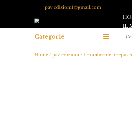
pav.edizioni1@gmail.com
HO
IL
Categorie
Home
/
pav edizioni
/ Le ombre del crepusc