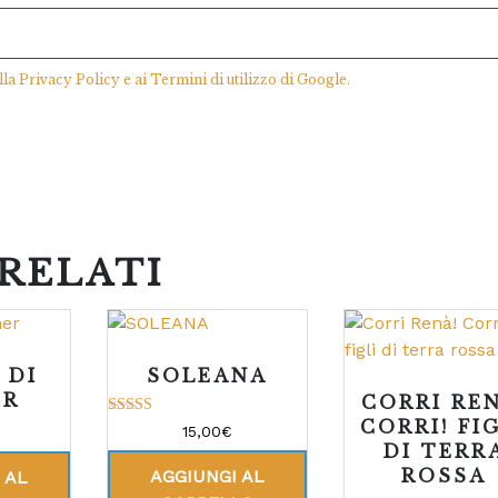
lla
Privacy Policy
e ai
Termini di utilizzo
di Google.
RELATI
 DI
SOLEANA
ER
CORRI REN
CORRI! FI
Valutato
15,00
€
5.00
DI TERR
su 5
ROSSA
AGGIUNGI AL
 AL