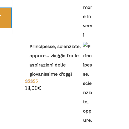
L
Principesse, scienziate,
oppure... viaggio fra le
aspirazioni delle
giovanissime d’oggi
13,00
€
Valutato
5.00
su 5