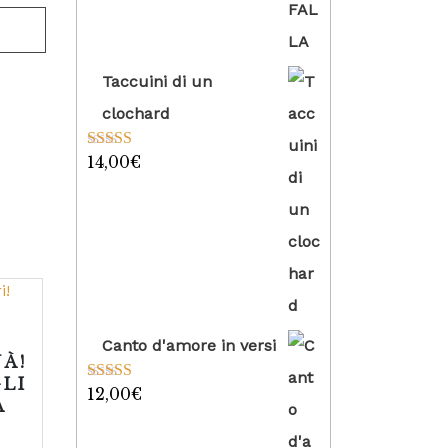
Taccuini di un
clochard
14,00
€
Valutato
5.00
su 5
Canto d'amore in versi
À!
GLI
12,00
€
Valutato
5.00
A
su 5