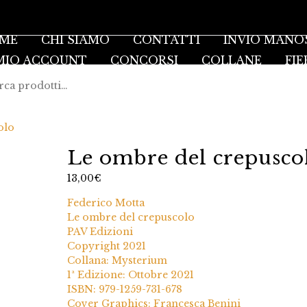
ME
CHI SIAMO
CONTATTI
INVIO MANO
 MIO ACCOUNT
CONCORSI
COLLANE
FIE
olo
Le ombre del crepusco
13,00
€
Federico Motta
Le ombre del crepuscolo
PAV Edizioni
Copyright 2021
Collana: Mysterium
1ª Edizione: Ottobre 2021
ISBN: 979-1259-731-678
Cover Graphics: Francesca Benini