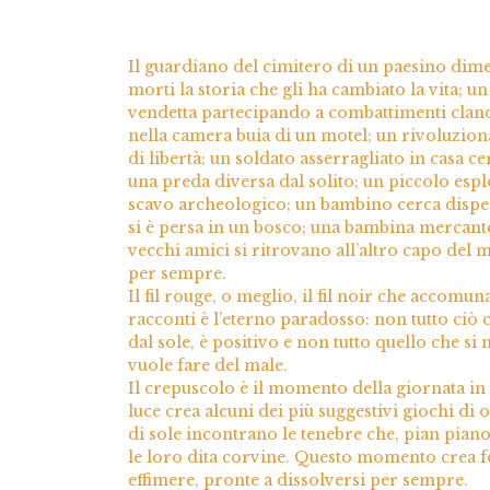
Il guardiano del cimitero di un paesino dime
morti la storia che gli ha cambiato la vita; un
vendetta partecipando a combattimenti clande
nella camera buia di un motel; un rivoluziona
di libertà; un soldato asserragliato in casa c
una preda diversa dal solito; un piccolo esp
scavo archeologico; un bambino cerca disper
si è persa in un bosco; una bambina mercant
vecchi amici si ritrovano all’altro capo del 
per sempre.
Il fil rouge, o meglio, il fil noir che accomun
racconti è l’eterno paradosso: non tutto ciò 
dal sole, è positivo e non tutto quello che si 
vuole fare del male.
Il crepuscolo è il momento della giornata in c
luce crea alcuni dei più suggestivi giochi di 
di sole incontrano le tenebre che, pian pia
le loro dita corvine. Questo momento crea 
effimere, pronte a dissolversi per sempre.