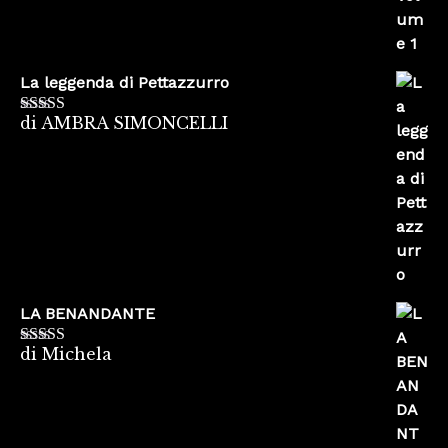
La leggenda di Pettazzurro
di AMBRA SIMONCELLI
Valutato
5
su
5
LA BENANDANTE
di Michela
Valutato
5
su
5