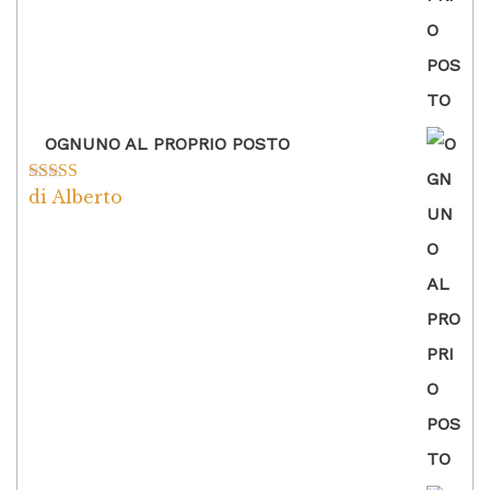
OGNUNO AL PROPRIO POSTO
di Alberto
Valutato
5
su
5