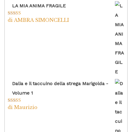
LA MIA ANIMA FRAGILE
di AMBRA SIMONCELLI
Valutato
5
su
5
Dalia e il taccuino della strega Marigolda -
Volume 1
di Maurizio
Valutato
4
su 5