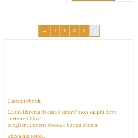
←
1
2
3
4
5
I nostri ebook
La tua libreria di casa è satura? non sai più dove
mettere i libri?
scegli tra i nostri ebook e buona lettura.
clicca qui sotto…