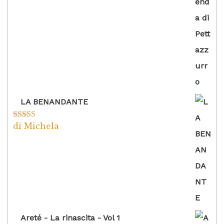
LA BENANDANTE
di Michela
Valutato
5
su
5
Areté - La rinascita - Vol 1