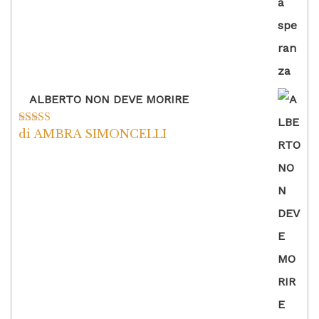
ALBERTO NON DEVE MORIRE
di AMBRA SIMONCELLI
Valutato
5
su
5