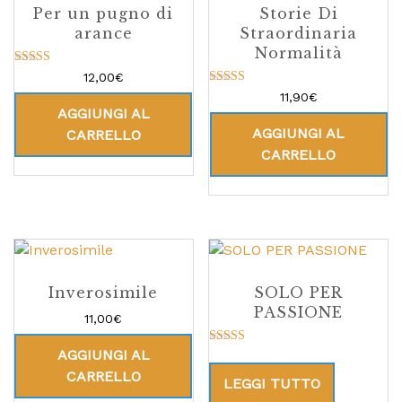
Per un pugno di
Storie Di
arance
Straordinaria
Normalità
Valutato
12,00
€
5.00
Valutato
11,90
€
su 5
5.00
AGGIUNGI AL
su 5
AGGIUNGI AL
CARRELLO
CARRELLO
Inverosimile
SOLO PER
PASSIONE
11,00
€
AGGIUNGI AL
Valutato
5.00
CARRELLO
su 5
LEGGI TUTTO