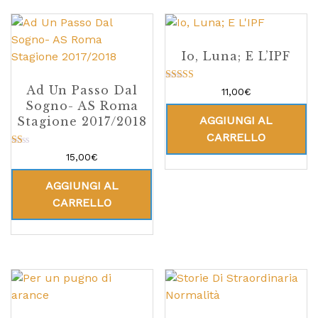
Io, Luna; E L’IPF
Ad Un Passo Dal
Valutato
11,00
€
5.00
Sogno- AS Roma
su 5
AGGIUNGI AL
Stagione 2017/2018
CARRELLO
Va
15,00
€
lu
tat
o
AGGIUNGI AL
1.
00
CARRELLO
su
5