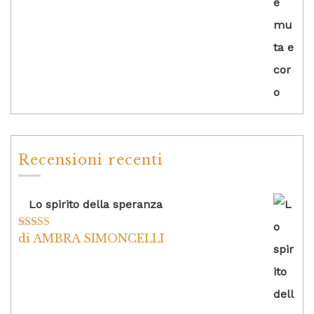
Recensioni recenti
Lo spirito della speranza
di AMBRA SIMONCELLI
Valutato
5
su
5