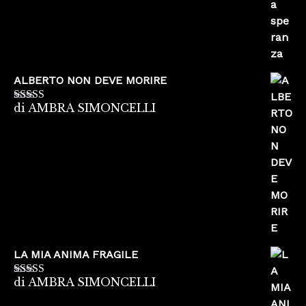
ALBERTO NON DEVE MORIRE
di AMBRA SIMONCELLI
Valutato
5
su
5
LA MIA ANIMA FRAGILE
di AMBRA SIMONCELLI
Valutato
5
su
5