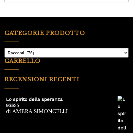
CATEGORIE PRODOTTO
CARRELLO
RECENSIONI RECENTI
Lo spirito della speranza
di AMBRA SIMONCELLI
Valutato
5
su
5