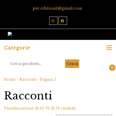
pav.edizioni1@gmail.com
Categorie
Cerca
0
Home
/
Racconti
/ Pagina 5
Racconti
Visualizzazione di 65-76 di 76 risultati