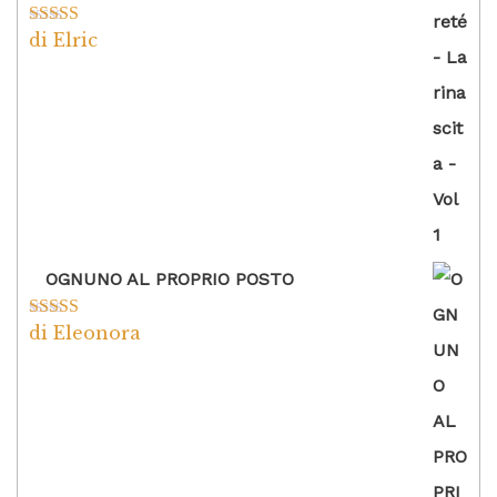
di Elric
Valutato
5
su
5
OGNUNO AL PROPRIO POSTO
di Eleonora
Valutato
5
su
5