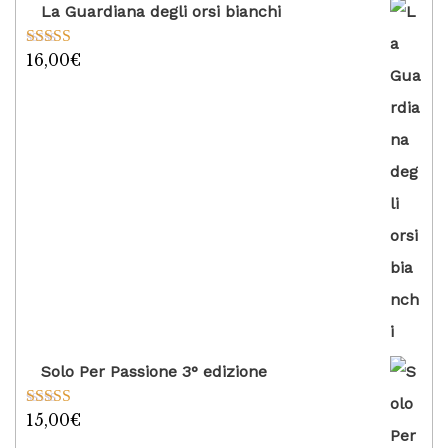
La Guardiana degli orsi bianchi
16,00
€
Valutato
5.00
su 5
Solo Per Passione 3° edizione
15,00
€
Valutato
5.00
su 5