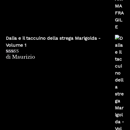
Dalia e il taccuino della strega Marigolda -
Volume 1
di Maurizio
Valutato
4
su 5