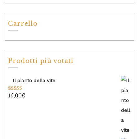
Carrello
Prodotti più votati
Il pianto della vite
15,00
€
Valutato
5.00
su 5