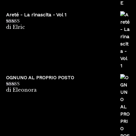
Areté - La rinascita - Vol 1
di Elric
Valutato
5
su
5
OGNUNO AL PROPRIO POSTO
di Eleonora
Valutato
5
su
5