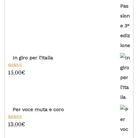
In giro per l’Italia
15,00
€
Valutato
5.00
su 5
Per voce muta e coro
13,00
€
Valutato
5.00
su 5