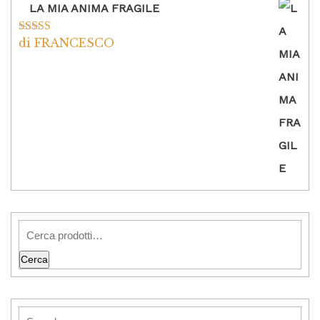
LA MIA ANIMA FRAGILE
di FRANCESCO
Valutato
5
su
5
Cerca