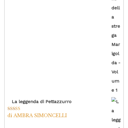
La leggenda di Pettazzurro
di AMBRA SIMONCELLI
Valutato
5
su
5