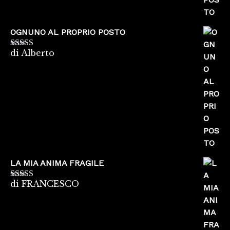
OGNUNO AL PROPRIO POSTO
di Alberto
Valutato
5
su
5
LA MIA ANIMA FRAGILE
di FRANCESCO
Valutato
5
su
5