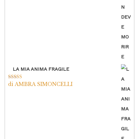
LA MIA ANIMA FRAGILE
di AMBRA SIMONCELLI
Valutato
5
su
5