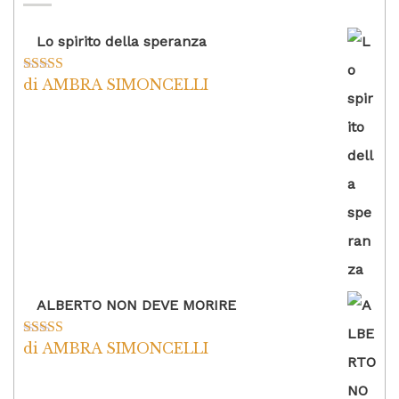
Lo spirito della speranza
di AMBRA SIMONCELLI
Valutato
5
su
5
ALBERTO NON DEVE MORIRE
di AMBRA SIMONCELLI
Valutato
5
su
5