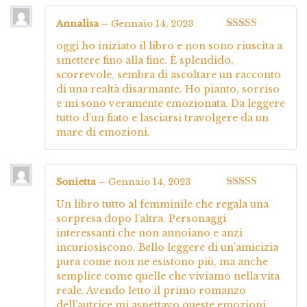
Annalisa
–
Gennaio 14, 2023
Valutato
5
su
oggi ho iniziato il libro e non sono riuscita a
5
smettere fino alla fine. È splendido,
scorrevole, sembra di ascoltare un racconto
di una realtà disarmante. Ho pianto, sorriso
e mi sono veramente emozionata. Da leggere
tutto d’un fiato e lasciarsi travolgere da un
mare di emozioni.
Sonietta
–
Gennaio 14, 2023
Valutato
5
su
Un libro tutto al femminile che regala una
5
sorpresa dopo l’altra. Personaggi
interessanti che non annoiano e anzi
incuriosiscono. Bello leggere di un’amicizia
pura come non ne esistono più, ma anche
semplice come quelle che viviamo nella vita
reale. Avendo letto il primo romanzo
dell’autrice mi aspettavo queste emozioni