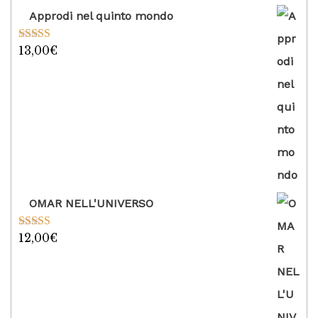
Approdi nel quinto mondo
13,00
€
Valutato
5.00
su 5
OMAR NELL'UNIVERSO
12,00
€
Valutato
5.00
su 5