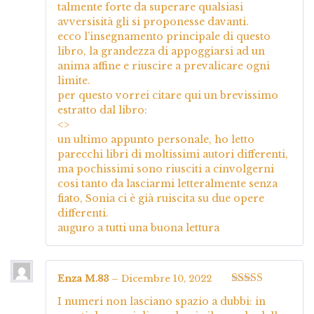
talmente forte da superare qualsiasi
avversisità gli si proponesse davanti.
ecco l’insegnamento principale di questo
libro, la grandezza di appoggiarsi ad un
anima affine e riuscire a prevalicare ogni
limite.
per questo vorrei citare qui un brevissimo
estratto dal libro:
<>
un ultimo appunto personale, ho letto
parecchi libri di moltissimi autori differenti,
ma pochissimi sono riusciti a cinvolgerni
cosi tanto da lasciarmi letteralmente senza
fiato, Sonia ci è già ruiscita su due opere
differenti.
auguro a tutti una buona lettura
Enza M.83
–
Dicembre 10, 2022
Valutato
5
su
I numeri non lasciano spazio a dubbi: in
5