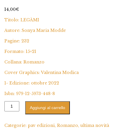
13
Valutato
5.00
su 5 su base
14,00
€
di
recensioni
Titolo: LEGÀMI
Autore: Sonya Maria Modde
Pagine: 232
Formato: 15×21
Collana: Romanzo
Cover Graphics: Valentina Modica
1^ Edizione: ottobre 2022
Isbn: 979-12-5973-448-8
Aggiungi al carrello
Categorie:
pav edizioni
,
Romanzo
,
ultima novità