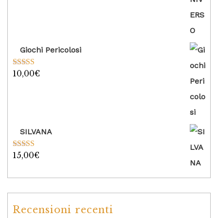
Giochi Pericolosi
10,00
€
Valutato
5.00
su 5
SILVANA
15,00
€
Valutato
5.00
su 5
Recensioni recenti