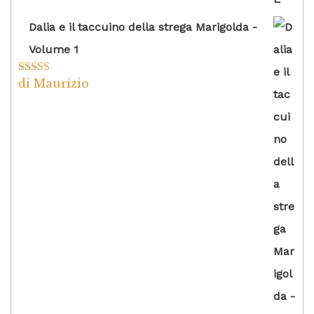
Dalia e il taccuino della strega Marigolda -
Volume 1
di Maurizio
Valutato
4
su 5