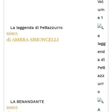
La leggenda di Pettazzurro
di AMBRA SIMONCELLI
Valutato
5
su
5
LA BENANDANTE