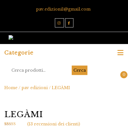
pav.edizioni1@gmail.com
Categorie
Cerca
0
Home
/
pav edizioni
/ LEGÀMI
LEGÀMI
(
13
recensioni dei clienti)