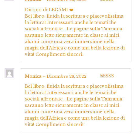
Valutato
5
su
Dicono di LEGÀMI ❤️
5
Bel libro: fluida la scrittura e piacevolissima
la lettura! Interessanti anche le tematiche
sociali affrontate….Le pagine sulla Tanzania
saranno lette sicuramente in classe ai miei
alunni come una vera immersione nella
magia dell’Africa e come una bella lezione di
vita! Complimenti sinceri.
Monica
–
Dicembre 28, 2022
Valutato
5
su
Bel libro, fluida la scrittura e piacevolissima
5
la lettura! Interessanti anche le tematiche
sociali affrontate….Le pagine sulla Tanzania
saranno lette sicuramente in classe ai miei
alunni come una vera immersione nella
magia dell’Africa e come una bella lezione di
vita! Complimenti sinceri!