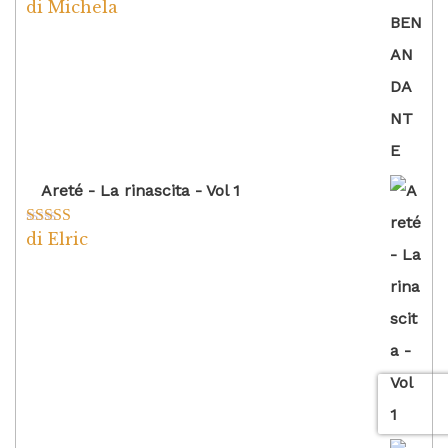
di Michela
Valutato
5
su
5
Areté - La rinascita - Vol 1
di Elric
Valutato
5
su
5