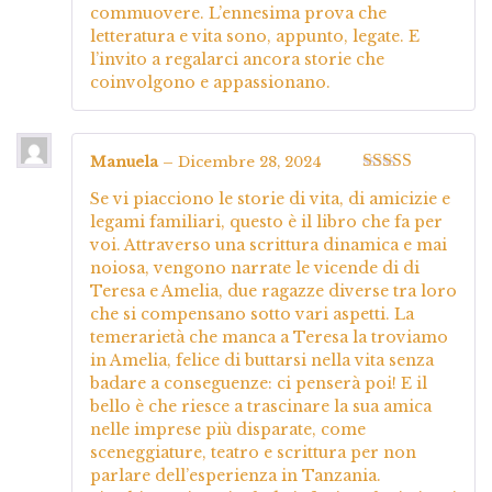
commuovere. L’ennesima prova che
letteratura e vita sono, appunto, legate. E
l’invito a regalarci ancora storie che
coinvolgono e appassionano.
Manuela
–
Dicembre 28, 2024
Valutato
5
su
Se vi piacciono le storie di vita, di amicizie e
5
legami familiari, questo è il libro che fa per
voi. Attraverso una scrittura dinamica e mai
noiosa, vengono narrate le vicende di di
Teresa e Amelia, due ragazze diverse tra loro
che si compensano sotto vari aspetti. La
temerarietà che manca a Teresa la troviamo
in Amelia, felice di buttarsi nella vita senza
badare a conseguenze: ci penserà poi! E il
bello è che riesce a trascinare la sua amica
nelle imprese più disparate, come
sceneggiature, teatro e scrittura per non
parlare dell’esperienza in Tanzania.