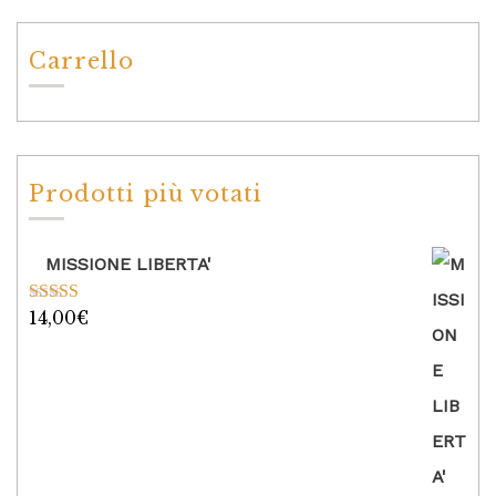
Carrello
Prodotti più votati
MISSIONE LIBERTA'
14,00
€
Valutato
5.00
su 5