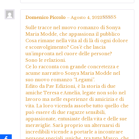
Domenico Piccolo
–
Agosto 4, 2023
Valutato
5
su
Sulle tracce nel nuovo romanzo di Sonya
5
Maria Modde, che appassiona il pubblico
Cosa rimane nella vita al di là di ogni dolore
e sconvolgimento? Cos’è che lascia
un’impronta nel cuore delle persone?
Sono le relazioni.
Ce lo racconta con grande concretezza e
acume narrativo Sonya Maria Modde nel
suo nuovo romanzo “Legami”.
Edito da Pav Edizioni, è la storia di due
amiche Teresa e Amelia, legate non solo nel
lavoro ma nelle esperienze di amicizia e di
vita. La loro vicenda assorbe tutto quello che
può essere di due ragazze sensibili,
appassionate, entusiaste della vita e delle sue
meraviglie. Sarà proprio un alternarsi di
incredibili vicende a portarle a incontrare
persone speciali, uniche…tra tutte Marco, che