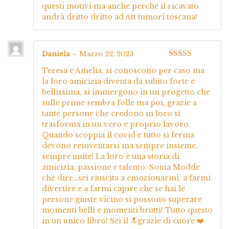
questi motivi ma anche perché il ricavato
andrà dritto dritto ad Att tumori toscana!
Daniela
–
Marzo 22, 2023
Valutato
5
su
Teresa e Amelia, si conoscono per caso ma
5
la loro amicizia diventa da subito forte e
bellissima, si immergono in un progetto che
sulle prime sembra folle ma poi, grazie a
tante persone che credono in loro si
trasforma in un vero e proprio lavoro.
Quando scoppia il covid e tutto si ferma
devono reinventarsi ma sempre insieme,
sempre unite! La loro è una storia di
amicizia, passione e talento. Sonia Modde
che dire…sei riuscita a emozionarmi, a farmi
divertire e a farmi capire che se hai le
persone giuste vicino si possono superare
momenti belli e momenti brutti! Tutto questo
in un unico libro! Sei il 🔝grazie di cuore ❤️