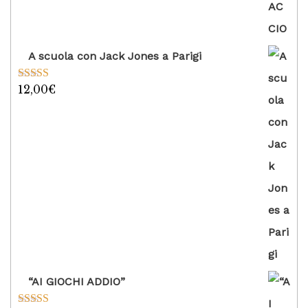
A scuola con Jack Jones a Parigi
12,00
€
Valutato
5.00
su 5
“AI GIOCHI ADDIO”