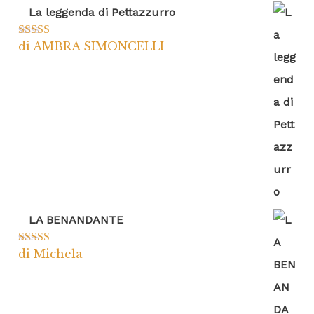
La leggenda di Pettazzurro
di AMBRA SIMONCELLI
Valutato
5
su
5
LA BENANDANTE
di Michela
Valutato
5
su
5