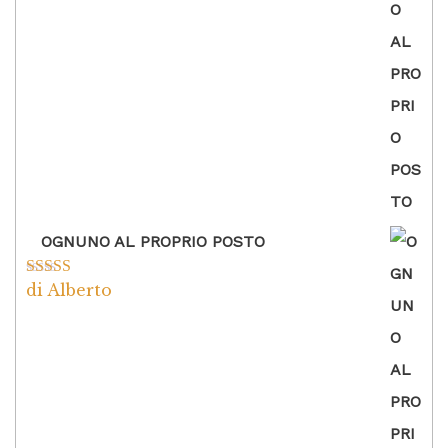
OGNUNO AL PROPRIO POSTO
di Alberto
Valutato
5
su
5