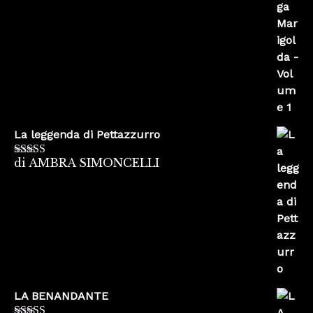
La leggenda di Pettazzurro
di AMBRA SIMONCELLI
Valutato
5
su
5
LA BENANDANTE