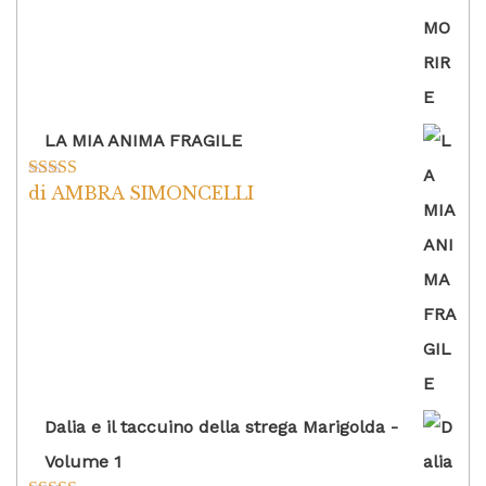
LA MIA ANIMA FRAGILE
di AMBRA SIMONCELLI
Valutato
5
su
5
Dalia e il taccuino della strega Marigolda -
Volume 1