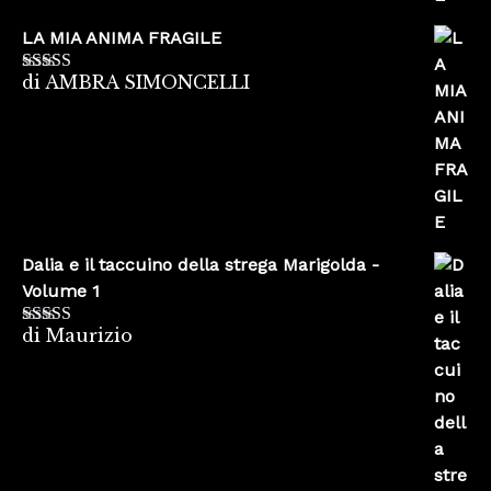
LA MIA ANIMA FRAGILE
di AMBRA SIMONCELLI
Valutato
5
su
5
Dalia e il taccuino della strega Marigolda -
Volume 1
di Maurizio
Valutato
4
su 5