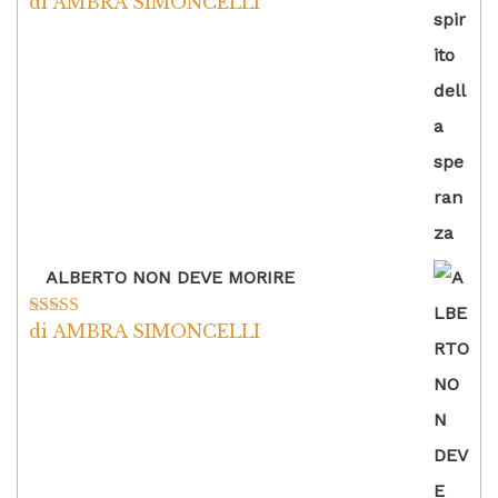
di AMBRA SIMONCELLI
Valutato
5
su
5
ALBERTO NON DEVE MORIRE
di AMBRA SIMONCELLI
Valutato
5
su
5