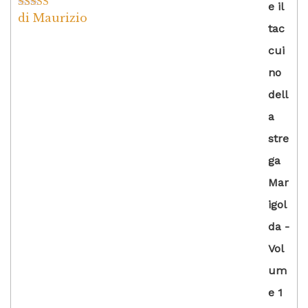
di Maurizio
Valutato
4
su 5