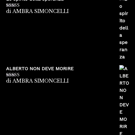
di AMBRA SIMONCELLI
Valutato
5
su
5
ALBERTO NON DEVE MORIRE
di AMBRA SIMONCELLI
Valutato
5
su
5