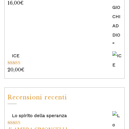
16,00
€
Valutato
5.00
su 5
ICE
20,00
€
Valutato
5.00
su 5
Recensioni recenti
Lo spirito della speranza