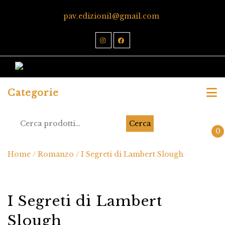
pav.edizioni1@gmail.com
Categorie
Cerca
0
Home
/
Romanzo
/ I Segreti di Lambert Slough
I Segreti di Lambert
Slough