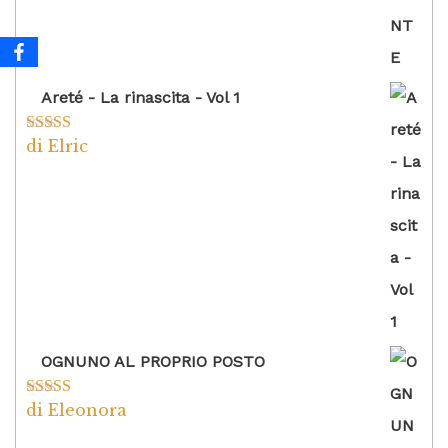
Areté - La rinascita - Vol 1
di Elric
Valutato
5
su
5
OGNUNO AL PROPRIO POSTO
di Eleonora
Valutato
5
su
5