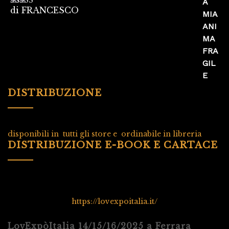
di FRANCESCO
Valutato
5
su
5
DISTRIBUZIONE
disponibili in tutti gli store e ordinabile in libreria
DISTRIBUZIONE E-BOOK E CARTACE
https://lovexpoitalia.it/
LovExpòItalia 14/15/16/2025 a Ferrara