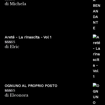
di Michela
Valutato
5
su
5
Areté - La rinascita - Vol 1
di Elric
Valutato
5
su
5
OGNUNO AL PROPRIO POSTO
di Eleonora
Valutato
5
su
5