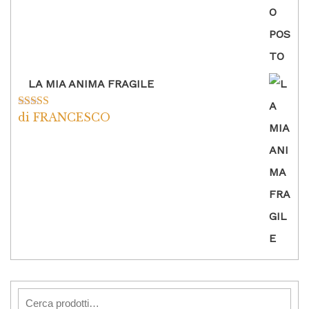
LA MIA ANIMA FRAGILE
di FRANCESCO
Valutato
5
su
5