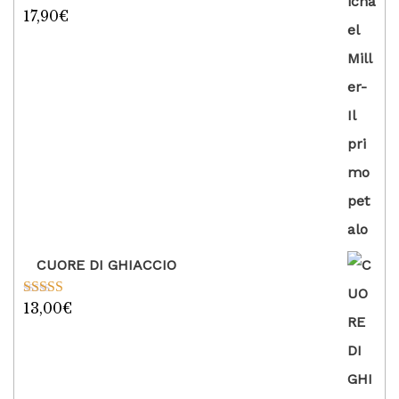
17,90
€
Valutato
5.00
su 5
CUORE DI GHIACCIO
13,00
€
Valutato
5.00
su 5