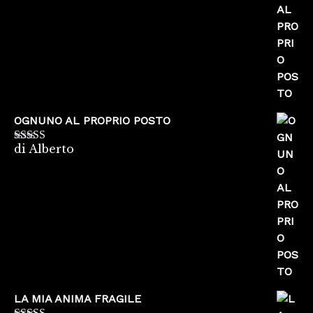
OGNUNO AL PROPRIO POSTO
di Alberto
Valutato
5
su
5
LA MIA ANIMA FRAGILE