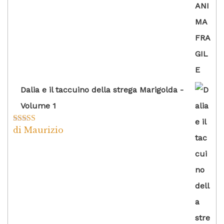
Dalia e il taccuino della strega Marigolda -
Volume 1
di Maurizio
Valutato
4
su 5