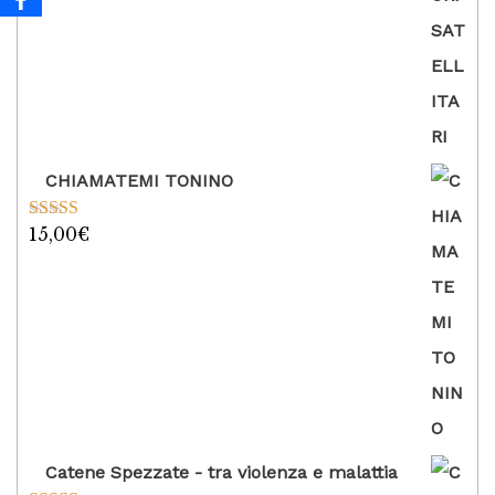
CHIAMATEMI TONINO
15,00
€
Valutato
5.00
su 5
Catene Spezzate - tra violenza e malattia