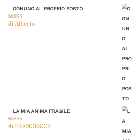
OGNUNO AL PROPRIO POSTO
di Alberto
Valutato
5
su
5
LA MIA ANIMA FRAGILE
di FRANCESCO
Valutato
5
su
5