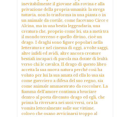
inevitabilmente il giovane alla rovina e alla
privazione della propria umanità: la strega
tuttavia, non lo trasforma in una pianta o in
un animale da cortile, come facevano Circe e
Alcina, ma in una bestia leggendaria, una
creatura che, proprio come lei, sta a metà tra
il mondo terreno e quello divino, cioè un
drago. I draghi sono figure popolari nella
letteratura e nel cinema di oggi, a volte saggi,
altre infidi ed avidi, altre ancora creature
bestiali incapaci di parola ma dotate di lealtà
verso chi le cavalca. Il drago di questo libro
accetta la sua nuova natura perché così ha
voluto per lui la sua amata ed ella lo usa sia
come guerriero a difesa del suo regno, sia
come animale ammaestrato da coccolare. La
fiamma dell’amore continua a bruciare
dentro al poeta divenuto drago ed egli, che
prima la riversava nei suoi versi, ora la
vomita letteralmente sulle sue vittime,
coloro che osano avvicinarsi troppo al