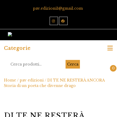
pav.edizioni1@gmail.com
Categorie
Cerca
0
Home
/
pav edizioni
/ DI TE NE RESTERÀ ANCORA
Storia di un poeta che divenne drago
DI TE NE RESTERÀ