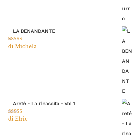
LA BENANDANTE
di Michela
Valutato
5
su
5
Areté - La rinascita - Vol 1
di Elric
Valutato
5
su
5