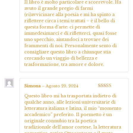
Il libro è molto particolare e scorrevole. Ha
avuto il grande pregio di farmi
(ri)avvicinare alla poesia e mi ha spinto a
riflettere circa i temi trattati – è il bello di
questa forma d’arte: ci permette di
immedesimarci e di rifletterci, quasi fosse
uno specchio, aiutandoci a trovare dei
frammenti di noi. Personalmente sento di
consigliare questo libro a chiunque stia
cercando un viaggio di bellezza e
trasformazione, tra amore e dolore.
Simona
–
Agosto 29, 2024
Valutato
5
su
Questo libro mi ha trasportata indietro di
5
qualche anno, alle lezioni universitarie di
letteratura italiana e latina, il mio “momento
accademico” preferito. Il poemetto è un
originale connubio tra la poetica
tradizionale dell’amor cortese, la letteratura