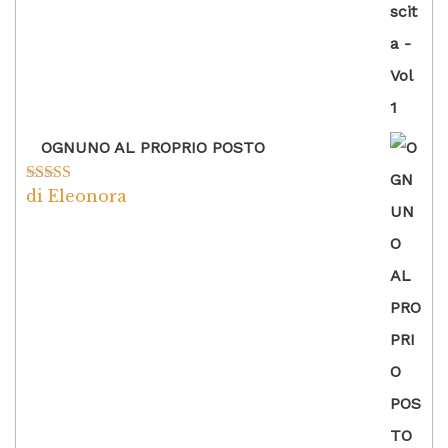
OGNUNO AL PROPRIO POSTO
di Eleonora
Valutato
5
su
5