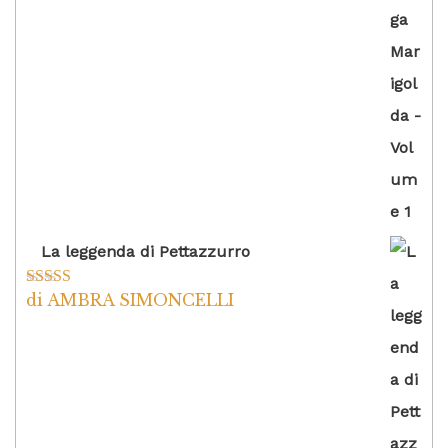
La leggenda di Pettazzurro
di AMBRA SIMONCELLI
Valutato
5
su
5