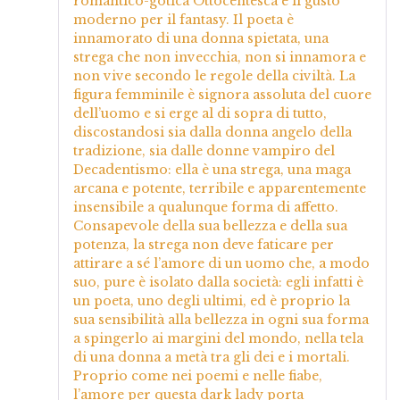
romantico-gotica Ottocentesca e il gusto
moderno per il fantasy. Il poeta è
innamorato di una donna spietata, una
strega che non invecchia, non si innamora e
non vive secondo le regole della civiltà. La
figura femminile è signora assoluta del cuore
dell’uomo e si erge al di sopra di tutto,
discostandosi sia dalla donna angelo della
tradizione, sia dalle donne vampiro del
Decadentismo: ella è una strega, una maga
arcana e potente, terribile e apparentemente
insensibile a qualunque forma di affetto.
Consapevole della sua bellezza e della sua
potenza, la strega non deve faticare per
attirare a sé l’amore di un uomo che, a modo
suo, pure è isolato dalla società: egli infatti è
un poeta, uno degli ultimi, ed è proprio la
sua sensibilità alla bellezza in ogni sua forma
a spingerlo ai margini del mondo, nella tela
di una donna a metà tra gli dei e i mortali.
Proprio come nei poemi e nelle fiabe,
l’amore per questa dark lady porta