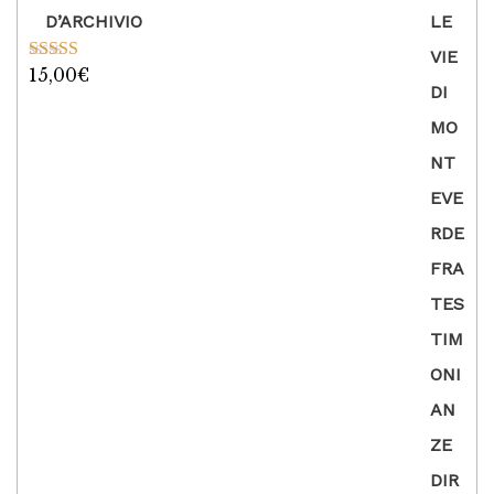
D’ARCHIVIO
15,00
€
Valutato
5.00
su 5