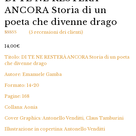
ANCORA Storia di un
poeta che divenne drago
(
5
recensioni dei clienti)
5
Valutato
4.80
su 5 su
14,00
€
base di
recensioni
Titolo: DI TE NE RESTERÀ ANCORA Storia di un poeta
che divenne drago
Autore: Emanuele Gamba
Formato: 14×20
Pagine: 168
Collana: Aonia
Cover Graphics: Antonello Venditti, Claus Tamburini
Illustrazione in copertina: Antonello Venditti