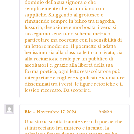
dominio della sua signora o che
semplicemente che la annoiano con
suppliche. Sfuggendo al grottesco e
rimanendo sempre in bilico tra tragedia,
lussuria, devozione e morbosità, i versi si
susseguono senza uno schema metrico
particolare ma coerente con la sensibilità di
un lettore moderno. Il poemetto si adatta
benissimo sia alla classica lettura privata, sia
alla recitazione orale per un pubblico di
ascoltatori e, grazie alla libertà della sua
forma poetica, ogni lettore/ascoltatore può
interpretare e cogliere significati e sfumature
disseminati tra i versi, le figure retoriche e il
lessico ricercato. Da scoprire.
Ele
–
Novembre 17, 2024
Valutato
5
su
Una storia scritta tramite versi di poesie che
5
si intrecciano fra mistero e incanto, la