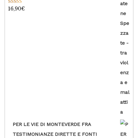
16,90
€
Valutato
5.00
su 5
PER LE VIE DI MONTEVERDE FRA
TESTIMONIANZE DIRETTE E FONTI