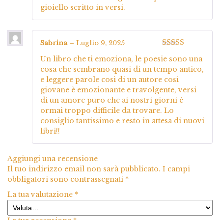
gioiello scritto in versi.
Sabrina
–
Luglio 9, 2025
Valutato
5
su
Un libro che ti emoziona, le poesie sono una
5
cosa che sembrano quasi di un tempo antico,
e leggere parole così di un autore così
giovane è emozionante e travolgente, versi
di un amore puro che ai nostri giorni è
ormai troppo difficile da trovare. Lo
consiglio tantissimo e resto in attesa di nuovi
libri!!
Aggiungi una recensione
Il tuo indirizzo email non sarà pubblicato.
I campi
obbligatori sono contrassegnati
*
La tua valutazione
*