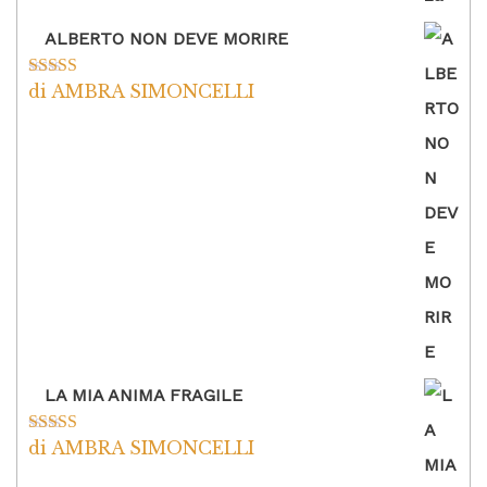
ALBERTO NON DEVE MORIRE
di AMBRA SIMONCELLI
Valutato
5
su
5
LA MIA ANIMA FRAGILE
di AMBRA SIMONCELLI
Valutato
5
su
5