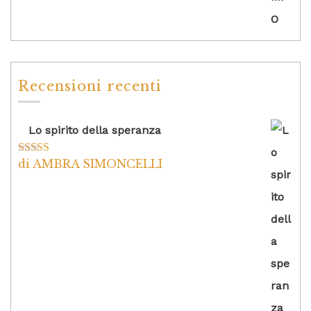
Recensioni recenti
Lo spirito della speranza
di AMBRA SIMONCELLI
Valutato
5
su
5