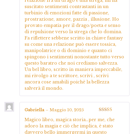
relazione fra un drago e una strega, mi ha
suscitato sentimenti contrastanti in un
turbinio di emozioni fatte di passione,
prostrazione, amore, pazzia , illusione. Ho
provato empatia per il drago/poeta e senso
di repulsione verso la strega che lo domina.
Fa riflettere sebbene scritto in chiave fantasy
su come una relazione può essere tossica,
manipolatrice o di dominio e quanto ci
spingono i sentimenti nonostante tutto verso
questo baratro che noi crediamo salvezza.
Un bel libro, scritto in maniera impeccabile,
mi rivolgo a te scrittore, scrivi , scrivi
ancora cose amabili poichè la bellezza
salverà il mondo.
Gabriella
–
Maggio 10, 2025
Valutato
5
su
Magico libro, magica storia…per me, che
5
adoro la magia e ciò che implica, è stato
davvero bello immergermi in questo