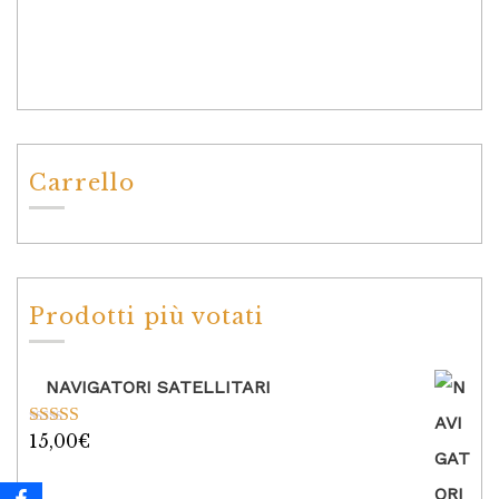
Carrello
Prodotti più votati
NAVIGATORI SATELLITARI
15,00
€
Valutato
5.00
su 5