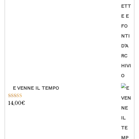
E VENNE IL TEMPO
14,00
€
Valutato
5.00
su 5