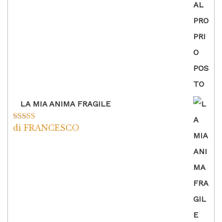
LA MIA ANIMA FRAGILE
di FRANCESCO
Valutato
5
su
5