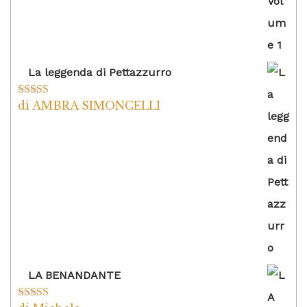
La leggenda di Pettazzurro
di AMBRA SIMONCELLI
Valutato
5
su
5
LA BENANDANTE