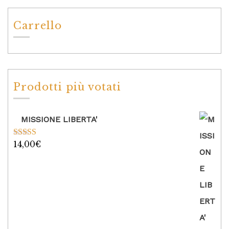
Carrello
Prodotti più votati
MISSIONE LIBERTA'
14,00
€
Valutato
5.00
su 5