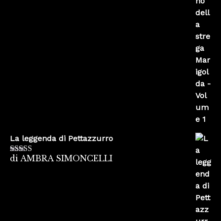
La leggenda di Pettazzurro
di AMBRA SIMONCELLI
Valutato
5
su
5