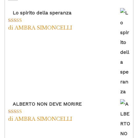
Lo spirito della speranza
di AMBRA SIMONCELLI
Valutato
5
su
5
ALBERTO NON DEVE MORIRE
di AMBRA SIMONCELLI
Valutato
5
su
5