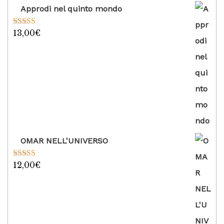
Approdi nel quinto mondo
13,00
€
Valutato
5.00
su 5
OMAR NELL'UNIVERSO
12,00
€
Valutato
5.00
su 5