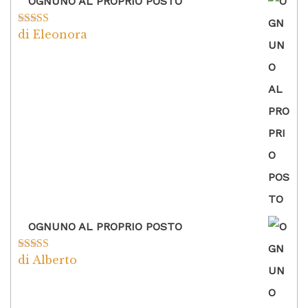
OGNUNO AL PROPRIO POSTO
di Eleonora
Valutato
5
su
5
OGNUNO AL PROPRIO POSTO
di Alberto
Valutato
5
su
5