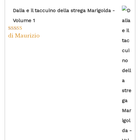
Dalia e il taccuino della strega Marigolda -
Volume 1
di Maurizio
Valutato
4
su 5