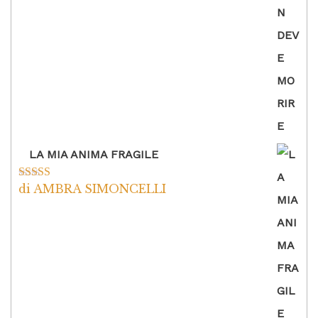
LA MIA ANIMA FRAGILE
di AMBRA SIMONCELLI
Valutato
5
su
5