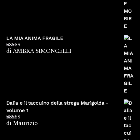
LA MIA ANIMA FRAGILE
di AMBRA SIMONCELLI
Valutato
5
su
5
Dalia e il taccuino della strega Marigolda -
Volume 1
di Maurizio
Valutato
4
su 5