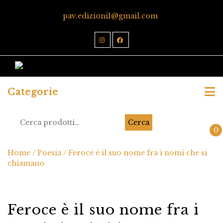
pav.edizioni1@gmail.com
Categorie
Cerca
0
Home
/
Poesia
/ Feroce è il suo nome fra i nomi che si
chiamano
Feroce è il suo nome fra i