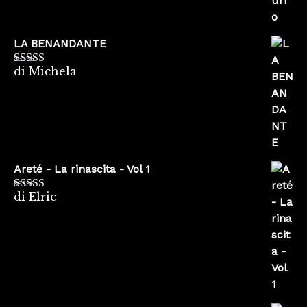
LA BENANDANTE
di Michela
Valutato
5
su
5
Areté - La rinascita - Vol 1
di Elric
Valutato
5
su
5