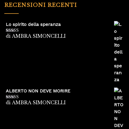
RECENSIONI RECENTI
Lo spirito della speranza
di AMBRA SIMONCELLI
Valutato
5
su
5
ALBERTO NON DEVE MORIRE
di AMBRA SIMONCELLI
Valutato
5
su
5