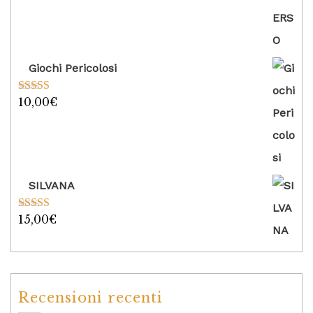
Giochi Pericolosi
10,00
€
Valutato
5.00
su 5
SILVANA
15,00
€
Valutato
5.00
su 5
Recensioni recenti