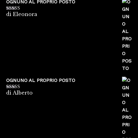
OGNUNO AL PROPRIO POSTO
di Eleonora
Valutato
5
su
5
OGNUNO AL PROPRIO POSTO
di Alberto
Valutato
5
su
5