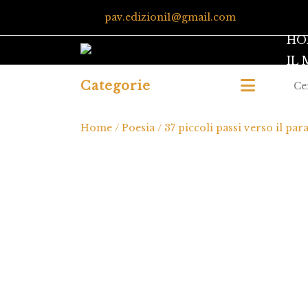
pav.edizioni1@gmail.com
HO
IL
Categorie
Home
/
Poesia
/ 37 piccoli passi verso il par