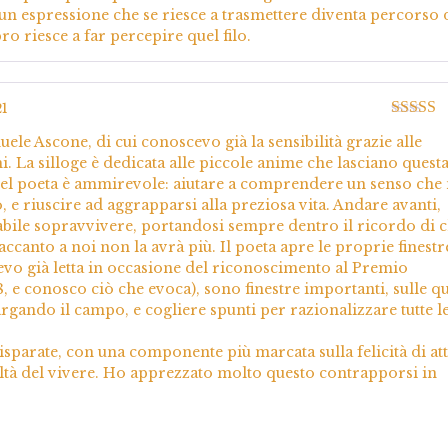
 è un espressione che se riesce a trasmettere diventa percorso 
bro riesce a far percepire quel filo.
21
Valutato
ele Ascone, di cui conoscevo già la sensibilità grazie alle
5
. La silloge è dedicata alle piccole anime che lasciano quest
e del poeta è ammirevole: aiutare a comprendere un senso che
 e riuscire ad aggrapparsi alla preziosa vita. Andare avanti,
abile sopravvivere, portandosi sempre dentro il ricordo di c
 accanto a noi non la avrà più. Il poeta apre le proprie finestr
vevo già letta in occasione del riconoscimento al Premio
 e conosco ciò che evoca), sono finestre importanti, sulle qu
argando il campo, e cogliere spunti per razionalizzare tutte l
isparate, con una componente più marcata sulla felicità di att
oltà del vivere. Ho apprezzato molto questo contrapporsi in