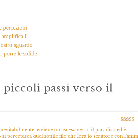
le percezioni
 amplifica il
nostro sguardo
er porre le solide
 piccoli passi verso il
Valutato
nevitabilmente avviene un ascesa verso il paradiso ed è
5
o si percepisca quel sottile filo che lega lo scrittore con l’ani