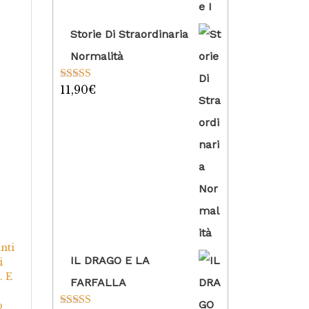
Storie Di Straordinaria
Normalità
11,90
€
Valutato
5.00
su 5
nti
IL DRAGO E LA
i
. E
FARFALLA
o