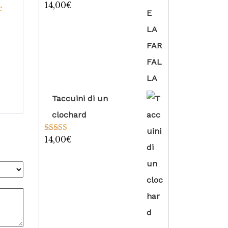
14,00
€
Valutato
5.00
e
su 5
Taccuini di un
clochard
14,00
€
Valutato
5.00
su 5