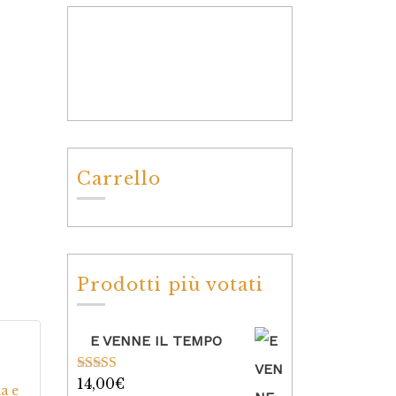
Carrello
Prodotti più votati
E VENNE IL TEMPO
5
su
14,00
€
Valutato
5.00
ma e