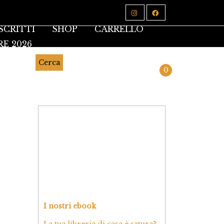
SCRITTI
SHOP
CARRELLO
RE 2026
Cerca
0
I nostri ebook
La tua libreria di casa è satura?