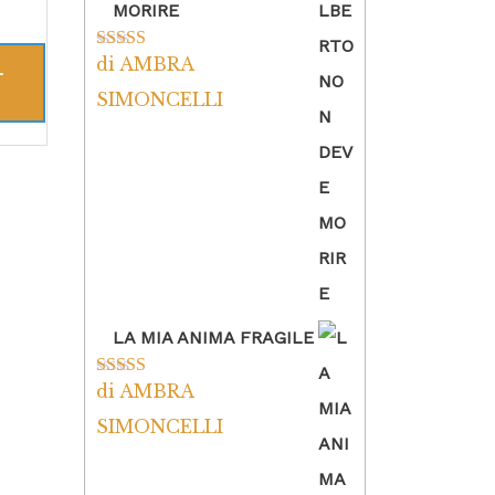
MORIRE
di AMBRA
Valutato
5
su
L
5
SIMONCELLI
LA MIA ANIMA FRAGILE
di AMBRA
Valutato
5
su
5
SIMONCELLI