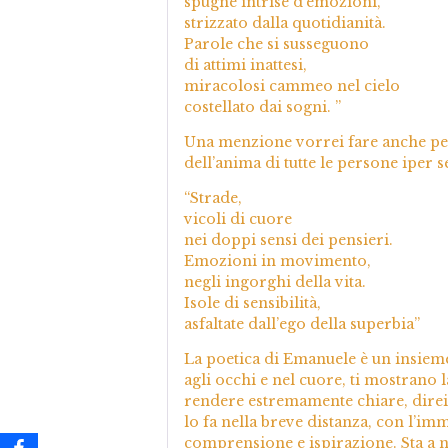
spugne intrise d’emozioni,
strizzato dalla quotidianità.
Parole che si susseguono
di attimi inattesi,
miracolosi cammeo nel cielo
costellato dai sogni. ”
Una menzione vorrei fare anche per
dell’anima di tutte le persone iper se
“Strade,
vicoli di cuore
nei doppi sensi dei pensieri.
Emozioni in movimento,
negli ingorghi della vita.
Isole di sensibilità,
asfaltate dall’ego della superbia”
La poetica di Emanuele è un insiem
agli occhi e nel cuore, ti mostrano l
rendere estremamente chiare, direi ad
lo fa nella breve distanza, con l’imm
comprensione e ispirazione. Sta a n