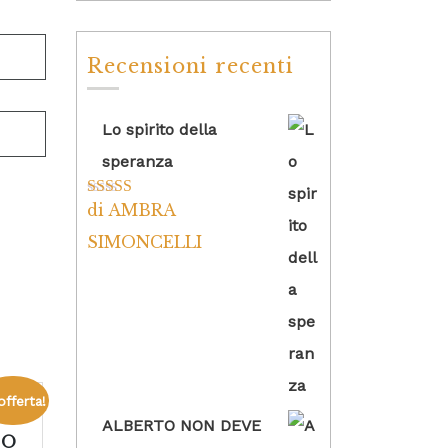
Recensioni recenti
Lo spirito della
speranza
di AMBRA
Valutato
5
su
5
SIMONCELLI
offerta!
ALBERTO NON DEVE
PO