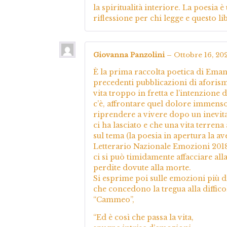
la spiritualità interiore. La poesia
riflessione per chi legge e questo li
Giovanna Panzolini
–
Ottobre 16, 20
È la prima raccolta poetica di Emanu
precedenti pubblicazioni di aforismi
vita troppo in fretta e l’intenzion
c’è, affrontare quel dolore immenso,
riprendere a vivere dopo un inevit
ci ha lasciato e che una vita terrena
sul tema (la poesia in apertura la a
Letterario Nazionale Emozioni 2018,
ci si può timidamente affacciare all
perdite dovute alla morte.
Si esprime poi sulle emozioni più d
che concedono la tregua alla diffic
“Cammeo”,
“Ed è così che passa la vita,