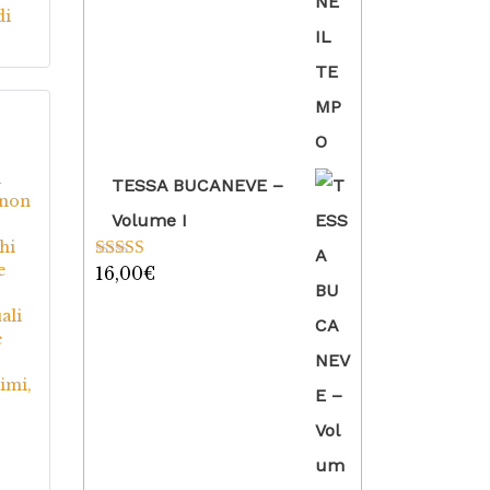
su 5
di
5
su
a
TESSA BUCANEVE –
 non
Volume I
hi
e
16,00
€
Valutato
5.00
su 5
ali
e
imi,