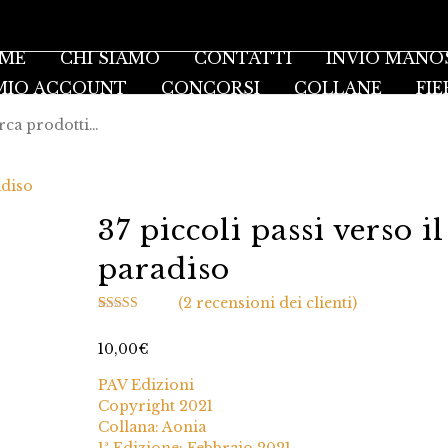
ME
CHI SIAMO
CONTATTI
INVIO MANO
 MIO ACCOUNT
CONCORSI
COLLANE
FIE
adiso
37 piccoli passi verso il
paradiso
(
2
recensioni dei clienti)
Valutato
2
5.00
su 5 su base
10,00
€
di
recensioni
PAV Edizioni
Copyright 2021
Collana: Aonia