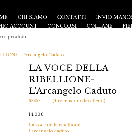
ME
CHI SIAMO
CONTATTI
INVIO MANO
 MIO ACCOUNT
CONCORSI
COLLANE
FIE
LLIONE- L’Arcangelo Caduto
LA VOCE DELLA
RIBELLIONE-
L’Arcangelo Caduto
(
4
recensioni dei clienti)
Valutato
4
5.00
su 5 su base
14,00
€
di
recensioni
La voce della ribellione-
l’arcangelo caduto