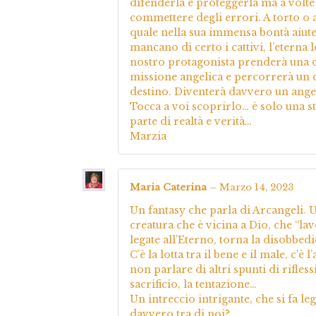
difenderla e proteggerla ma a volte 
commettere degli errori. A torto 
quale nella sua immensa bontà aiut
mancano di certo i cattivi, l’eterna lo
nostro protagonista prenderà una d
missione angelica e percorrerà un c
destino. Diventerà davvero un angel
Tocca a voi scoprirlo… è solo una st
parte di realtà e verità…
Marzia
Maria Caterina
–
Marzo 14, 2023
Un fantasy che parla di Arcangeli. 
creatura che è vicina a Dio, che “la
legate all’Eterno, torna la disobbedie
C’è la lotta tra il bene e il male, c
non parlare di altri spunti di rifles
sacrificio, la tentazione…
Un intreccio intrigante, che si fa le
davvero tra di noi?