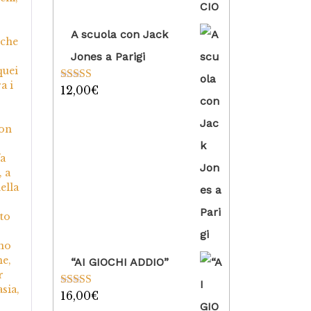
A scuola con Jack
 che
Jones a Parigi
quei
a i
12,00
€
Valutato
5.00
su 5
con
fa
 a
ella
tto
ono
ne,
“AI GIOCHI ADDIO”
r
sia,
16,00
€
Valutato
5.00
su 5