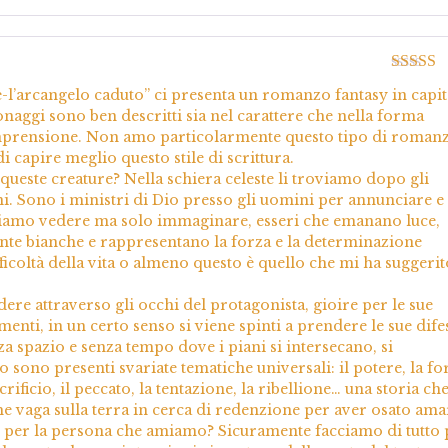
Valutato
ne-l’arcangelo caduto” ci presenta un romanzo fantasy in capit
5
sonaggi sono ben descritti sia nel carattere che nella forma
mprensione. Non amo particolarmente questo tipo di romanz
 capire meglio questo stile di scrittura.
queste creature? Nella schiera celeste li troviamo dopo gli
ni. Sono i ministri di Dio presso gli uomini per annunciare e
ssiamo vedere ma solo immaginare, esseri che emanano luce,
mente bianche e rappresentano la forza e la determinazione
ifficoltà della vita o almeno questo è quello che mi ha suggerit
ere attraverso gli occhi del protagonista, gioire per le sue
menti, in un certo senso si viene spinti a prendere le sue dife
 spazio e senza tempo dove i piani si intersecano, si
o sono presenti svariate tematiche universali: il potere, la fo
acrificio, il peccato, la tentazione, la ribellione… una storia ch
 vaga sulla terra in cerca di redenzione per aver osato ama
re per la persona che amiamo? Sicuramente facciamo di tutto 