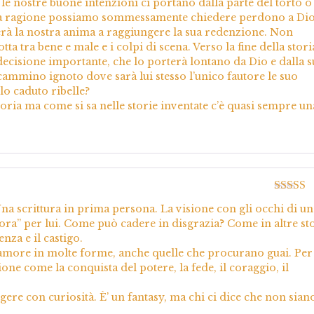
le nostre buone intenzioni ci portano dalla parte del torto o
o a ragione possiamo sommessamente chiedere perdono a Dio,
erà la nostra anima a raggiungere la sua redenzione. Non
tta tra bene e male e i colpi di scena. Verso la fine della storia
ecisione importante, che lo porterà lontano da Dio e dalla s
ammino ignoto dove sarà lui stesso l’unico fautore le suo
o caduto ribelle?
oria ma come si sa nelle storie inventate c’è quasi sempre un
Valutato
Una scrittura in prima persona. La visione con gli occhi di un
5
vora” per lui. Come può cadere in disgrazia? Come in altre st
nza e il castigo.
’è l’amore in molte forme, anche quelle che procurano guai. Per
sione come la conquista del potere, la fede, il coraggio, il
ggere con curiosità. È’ un fantasy, ma chi ci dice che non sian