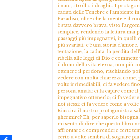
i nani, i troll o i draghi… I protagon
caduti delle Tenebre e l’ambiente in 
Paradiso, oltre che la mente e il cu
è stata davvero brava, visto l’argome
semplice, rendendo la lettura mai pe
passaggi più impegnativi, in quelli c
più svariati: c’è una storia d’amore, 
tentazione, la caduta, la perdita de
ribella alle leggi di Dio e commett
il dono della vita eterna, non più 
ottenere il perdono, rischiando poi
vedere con molta chiarezza come, p
volte irrimediabili; ci fa vedere fin
persona amata; ci fa capire come il 
impegnativo ottenerlo; ci fa vedere
noi stessi; ci fa vedere come a volt
Riuscirà il nostro protagonista a sa
ghermire? Eh, per saperlo bisogna l
mi sento di dire che questo libro no
affrontare e comprendere certe temat
certo a volte sembra di sognare più