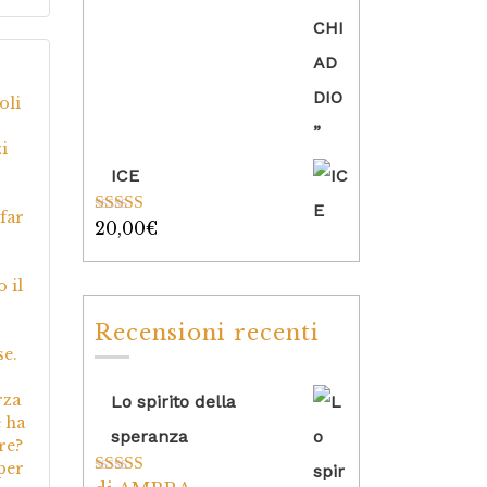
5
su
oli
i
ICE
 far
20,00
€
Valutato
5.00
su 5
o il
Recensioni recenti
se.
rza
Lo spirito della
e ha
speranza
re?
per