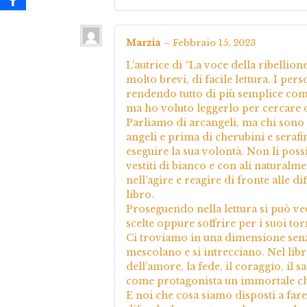
Marzia
–
Febbraio 15, 2023
L’autrice di “La voce della ribellio
molto brevi, di facile lettura. I per
rendendo tutto di più semplice co
ma ho voluto leggerlo per cercare di
Parliamo di arcangeli, ma chi sono 
angeli e prima di cherubini e serafi
eseguire la sua volontà. Non li po
vestiti di bianco e con ali natural
nell’agire e reagire di fronte alle d
libro.
Proseguendo nella lettura si può ved
scelte oppure soffrire per i suoi tor
Ci troviamo in una dimensione senza
mescolano e si intrecciano. Nel libr
dell’amore, la fede, il coraggio, il s
come protagonista un immortale che
E noi che cosa siamo disposti a fa