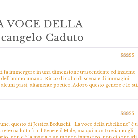
A VOCE DELLA
cangelo Caduto
Valutato
5
e ti fa immergere in una dimensione trascendente ed insieme
 dell’animo umano. Ricco di colpi di scena e di immagini
alcuni passi, altamente poetico. Adoro questo genere e lo sti
Valutato
ne, questo di Jessica Beduschi. “La voce della ribellione” è 
5
a eterna lotta fra il Bene e il Male, ma qui non troviamo gli
ario, non c’è la magia o un mondo fantastico, non ci sono gli e