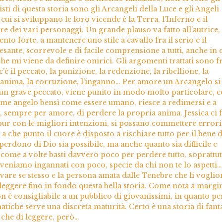
isti di questa storia sono gli Arcangeli della Luce e gli Angeli
cui si sviluppano le loro vicende è la Terra, l’Inferno e il
ore dei vari personaggi. Un grande plauso va fatto all’autrice,
nto forte, a mantenere uno stile a cavallo fra il serio e il
sante, scorrevole e di facile comprensione a tutti, anche in 
he mi viene da definire onirici. Gli argomenti trattati sono fr
c’è il peccato, la punizione, la redenzione, la ribellione, la
ll’anima, la corruzione, l’inganno… Per amore un Arcangelo si
e un grave peccato, viene punito in modo molto particolare, 
come angelo bensì come essere umano, riesce a redimersi e a
, sempre per amore, di perdere la propria anima. Jessica ci 
ur con le migliori intenzioni, si possano commettere errori,
o a che punto il cuore è disposto a rischiare tutto per il bene d
perdono di Dio sia possibile, ma anche quanto sia difficile e
 come a volte basti davvero poco per perdere tutto, soprattu
e veniamo ingannati con poco, specie da chi non te lo aspetti…
lvare se stesso e la persona amata dalle Tenebre che li vogli
eggere fino in fondo questa bella storia. Come nota a margi
n è consigliabile a un pubblico di giovanissimi, in quanto pe
iche serve una discreta maturità. Certo è una storia di fanta
 che di leggere, però…