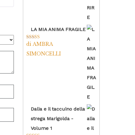
LA MIA ANIMA FRAGILE
di AMBRA
Valutato
5
su
5
SIMONCELLI
Dalia e il taccuino della
strega Marigolda -
Volume 1