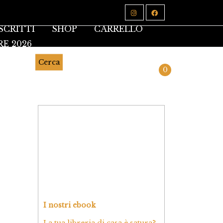
SCRITTI
SHOP
CARRELLO
RE 2026
Cerca
0
I nostri ebook
La tua libreria di casa è satura?