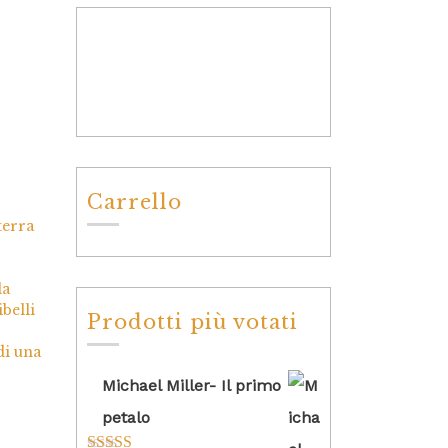
Carrello
terra
la
belli
Prodotti più votati
di una
Michael Miller- Il primo
petalo