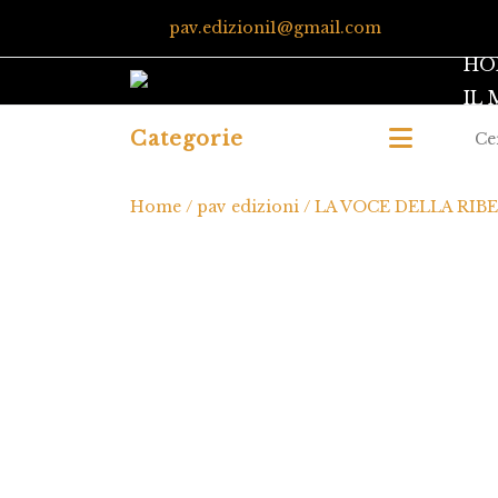
pav.edizioni1@gmail.com
HO
IL
Categorie
Home
/
pav edizioni
/ LA VOCE DELLA RIBE