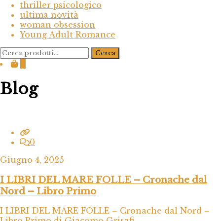
thriller psicologico
ultima novità
woman obsession
Young Adult Romance
Cerca:
Cerca
0
Blog
0
Giugno 4, 2025
I LIBRI DEL MARE FOLLE – Cronache dal
Nord – Libro Primo
I LIBRI DEL MARE FOLLE – Cronache dal Nord –
Libro Primo di Giacomo Grisafi