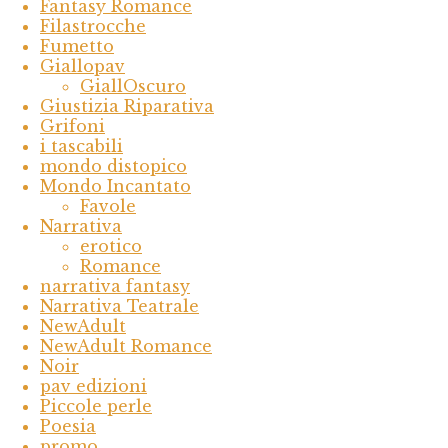
Fantasy Romance
Filastrocche
Fumetto
Giallopav
GiallOscuro
Giustizia Riparativa
Grifoni
i tascabili
mondo distopico
Mondo Incantato
Favole
Narrativa
erotico
Romance
narrativa fantasy
Narrativa Teatrale
NewAdult
NewAdult Romance
Noir
pav edizioni
Piccole perle
Poesia
promo