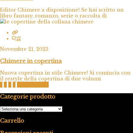
Editor Chimere a disposizione! Se hai scritto un
libro fantasy, romanzo, serie o raccolta di
2
Novembre 21, 2023
Chimere in copertina
Nuova copertina in stile Chimere! Si comincia con
il restyle della copertina di due volumi
1
2
3
4
Successivo »
Categorie prodotto
Carrello