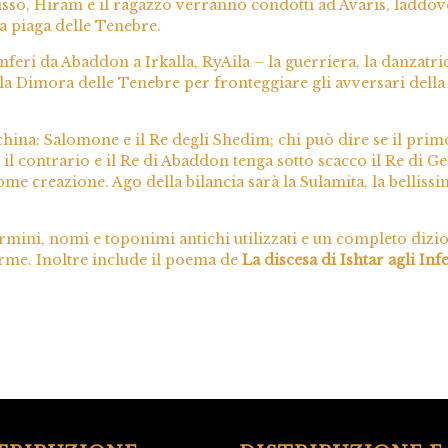
bisso, Hiram e il ragazzo verranno condotti ad Avaris, laddov
a piaga delle Tenebre.
eri da Abaddon a Irkalla, RyAila – la guerriera, la danzatrice
lla Dimora delle Tenebre per fronteggiare gli avversari della c
hina: Salomone e il Re degli Shedim; chi può dire se il primo
a il contrario e il Re di Abaddon tenga sotto scacco il Re d
 nome creazione. Ago della bilancia sarà la Sulamita, la bellis
ermini, nomi e toponimi antichi utilizzati e un completo dizio
orme. Inoltre include il poema de
La discesa di Ishtar agli Inf