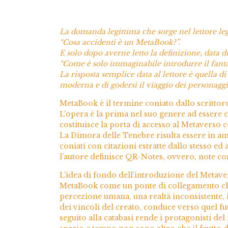
La domanda legittima che sorge nel lettore legg
“Cosa accidenti è un MetaBook?”.
E solo dopo averne letto la definizione, data d
“Come è solo immaginabile introdurre il fanta
La risposta semplice data al lettore è quella d
moderna e di godersi il viaggio dei personag
MetaBook è il termine coniato dallo scrittor
L’opera è la prima nel suo genere ad essere co
costituisce la porta di accesso al Metaverso 
La Dimora delle Tenebre risulta essere in am
coniati con citazioni estratte dallo stesso ed
l’autore definisce QR-Notes, ovvero, note con
L’idea di fondo dell’introduzione del Metave
MetaBook come un ponte di collegamento che 
percezione umana, una realtà inconsistente, il
dei vincoli del creato, conduce verso quel f
seguito alla catabasi rende i protagonisti d