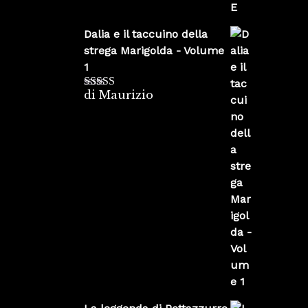
Dalia e il taccuino della
strega Marigolda - Volume
1
di Maurizio
Valutato
4
su 5