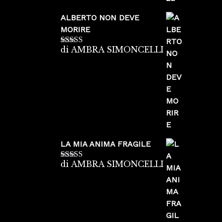
ALBERTO NON DEVE
MORIRE
di AMBRA SIMONCELLI
Valutato
5
su
5
LA MIA ANIMA FRAGILE
di AMBRA SIMONCELLI
Valutato
5
su
5