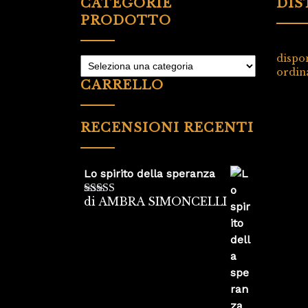
CATEGORIE
DIS
PRODOTTO
dispon
ordina
CARRELLO
RECENSIONI RECENTI
Lo spirito della speranza
di AMBRA SIMONCELLI
Valutato
5
su
5