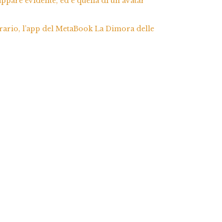
appare evidente, ed è quella di un avatar
erario, l’app del MetaBook La Dimora delle