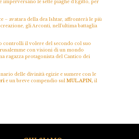
e imperversano le sette piaghe d’Egitto, per
 – avatara della dea Ishtar, affronterà le più
reazione, gli Arconti, nell’ultima battaglia
 controlli il volere del secondo col suo
i Gerusalemme con visioni di un mondo
sima ragazza protagonista del Cantico dei
nario delle divinità egizie e sumere con le
eri
e un breve compendio sul
MUL.APIN,
il