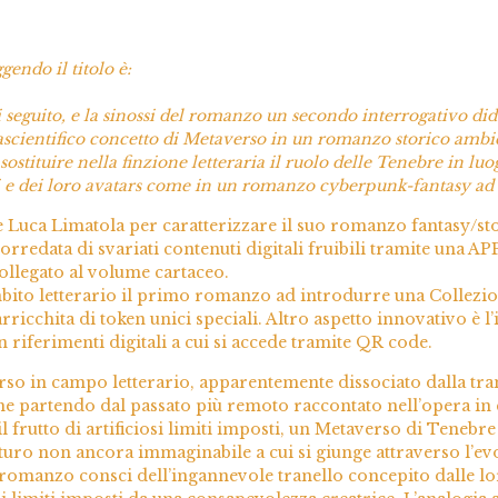
endo il titolo è:
i seguito, e la sinossi del romanzo un secondo interrogativo did
scientifico concetto di Metaverso in un romanzo storico ambien
i sostituire nella finzione letteraria il ruolo delle Tenebre in
gi e dei loro avatars come in un romanzo cyberpunk-fantasy ad
e Luca Limatola per caratterizzare il suo romanzo fantasy/s
rredata di svariati contenuti digitali fruibili tramite una APP
collegato al volume cartaceo.
bito letterario il primo romanzo ad introdurre una Collezio
 arricchita di token unici speciali. Altro aspetto innovativo è
 riferimenti digitali a cui si accede tramite QR code.
rso in campo letterario, apparentemente dissociato dalla tra
partendo dal passato più remoto raccontato nell’opera in c
 frutto di artificiosi limiti imposti, un Metaverso di Tenebre 
uturo non ancora immaginabile a cui si giunge attraverso l’ev
el romanzo consci dell’ingannevole tranello concepito dalle l