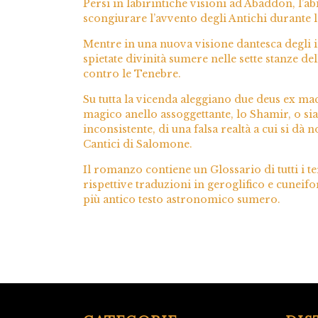
Persi in labirintiche visioni ad Abaddon, l’a
scongiurare l’avvento degli Antichi durante l
Mentre in una nuova visione dantesca degli inf
spietate divinità sumere nelle sette stanze de
contro le Tenebre.
Su tutta la vicenda aleggiano due deus ex mac
magico anello assoggettante, lo Shamir, o si
inconsistente, di una falsa realtà a cui si dà
Cantici di Salomone.
Il romanzo contiene un Glossario di tutti i t
rispettive traduzioni in geroglifico e cuneif
più antico testo astronomico sumero.