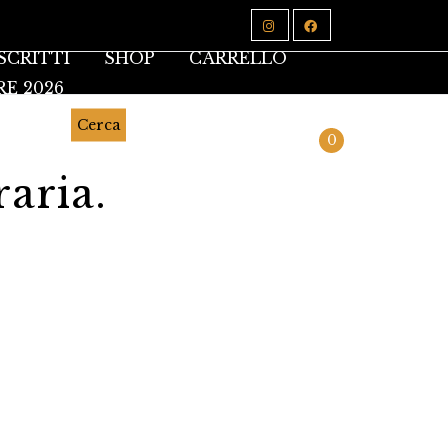
SCRITTI
SHOP
CARRELLO
RE 2026
Cerca
0
raria.