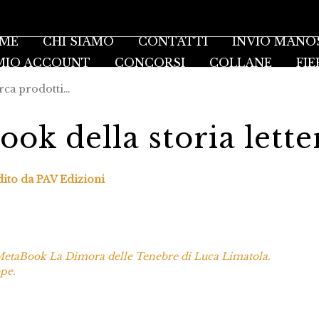
ME
CHI SIAMO
CONTATTI
INVIO MANO
 MIO ACCOUNT
CONCORSI
COLLANE
FIE
ok della storia lette
dito da PAV Edizioni
 MetaBook La Dimora delle Tenebre di Luca Limatola.
pe.