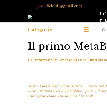
pav.edizioni1@gmail.com
HO
IL
Categorie
Il primo MetaBo
La Dimora delle Tenebre di Luca Limatola e
Token 1 della Collezione di NFT – Cover del
Orion Nebula (HH 528) Hubble Space Telesco
Immagine elaborata da Luca Limatol
a.