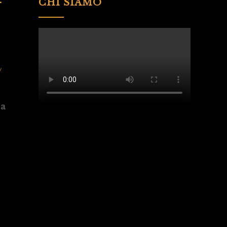
-
CHI SIAMO
/
ra