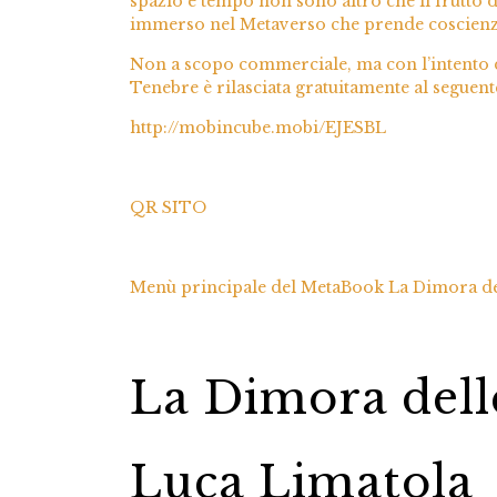
spazio e tempo non sono altro che il frutto d
immerso nel Metaverso che prende coscienza
Non a scopo commerciale, ma con l’intento d
Tenebre è rilasciata gratuitamente al seguent
http://mobincube.mobi/EJESBL
QR SITO
Menù principale del MetaBook La Dimora de
La Dimora dell
Luca Limatola