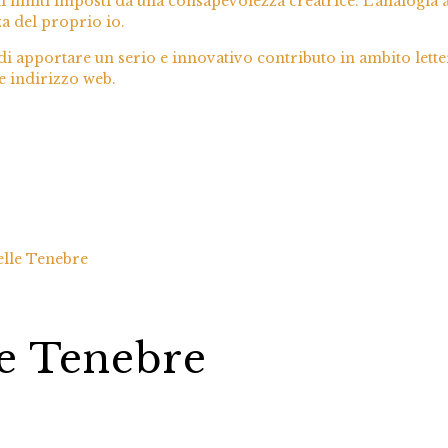
i limiti imposti da una consapevolezza creatrice. L’analogia 
 del proprio io.
i apportare un serio e innovativo contributo in ambito lett
e indirizzo web.
lle Tenebre
e Tenebre